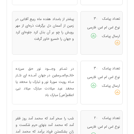
تعداد پیامک
3
پیشتر از بامداد هفده ماه ربیع آفتابی در
:
زمین از آسمان دل برگرفت ذره‌ای از مهر
نوع اس ام اس
فارسی
:
رویش را چو بر آن بذل کرد جلوه‌ای کرد
ارسال پیامک
:
و جهان را خسروِ خاور گرفت
تعداد پیامک
3
در تمـام وجــود نور حق سرزده
:
خاتـم‌المـرسلین در جهان آمـده ای نثـار
نوع اس ام اس
فارسی
:
مـاه رویت سورۀ نور و تبارک یا محمّد یا
ارسال پیامک
:
محمّد عید میلادت مبارک میلاد نبی
اعظم(ص) مبارک باد
تعداد پیامک
2
شب را سحر آمد که محمد آمد روز ظفر
:
آمد که محمد آمد بتهای حرم شکست و
نوع اس ام اس
فارسی
:
زان بشکستن فریاد برآمد که محمد آمد