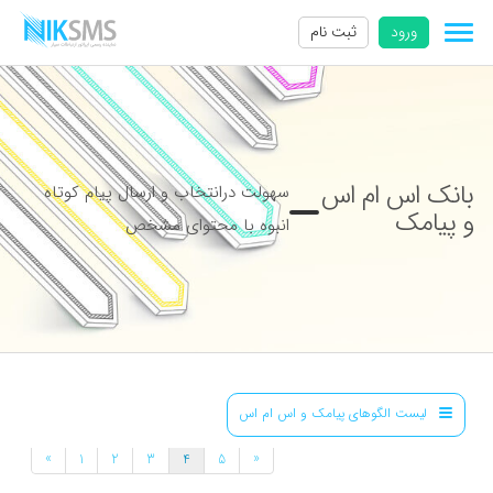
ورود
ثبت نام
بانک اس ام اس
سهولت درانتخاب و ارسال پیام کوتاه
و پیامک
انبوه با محتوای مشخص
لیست الگوهای پیامک و اس ام اس
»
«
1
2
3
4
5