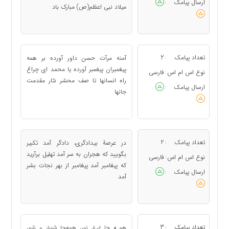
ارسال پیامک
:
میلاد نبی اعظم(ص) مبارک باد
تعداد پیامک
2
آمنه مرآت حسن داور آورده بر همه
:
پیغمبران پیغمبر آورده یا محمد ای چراغ
نوع اس ام اس
فارسی
:
راه انسانها تا صف محشر نثار مقدمت
ارسال پیامک
:
جانها
تعداد پیامک
2
در عرصۀ بیدادگری، دادگر آمد تکبیر
:
بگویید که هجران به سر آمد تهلیل برآرید
نوع اس ام اس
فارسی
:
که پیغامبر آمد پیغامبر از بهر نجات بشر
ارسال پیامک
:
آمد
تعداد پیامک
3
همـه جا غرق نور، همه‌جا شوق و شور
: