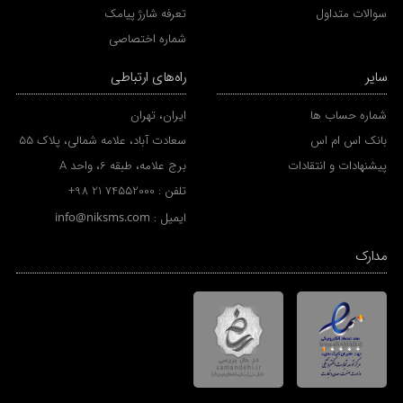
سوالات متداول
تعرفه شارژ پیامک
شماره اختصاصی
سایر
راه‌های ارتباطی
شماره حساب ها
ایران، تهران
بانک اس ام اس
سعادت آباد، علامه شمالی، پلاک 55
پیشنهادات و انتقادات
برج علامه، طبقه 6، واحد A
تلفن :
+98 21 74552000
ایمیل :
info@niksms.com
مدارک