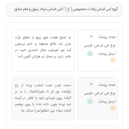
گروه اس ام اس ولادت معصومین ( ع ) / اس ام اس میلاد رسول و امام صادق
»
1
تعداد پیامک
3
به صبح هفده شهر ربیع از مطلع عزّت
:
2
عیان شد طالع مسعود و ختم مرسلین
نوع اس ام اس
فارسی
:
آمد چو خورشید جلال احمدى تابید در
3
ارسال پیامک
:
عالم ز ایزد بر جمال او هزاران آفرین آمد
4
5
«
تعداد پیامک
3
دست غیبِ غیب امشب پرده از رخ
:
برگرفت نور او تا ماوراءالملک را در بر
نوع اس ام اس
فارسی
:
گرفت روی ناپیدای خود را فاش در آیینه
ارسال پیامک
:
دید پرده چون ذات خدا را روی پیغمبر
گرفت میلاد نبی اعظم(ص) مبارک باد