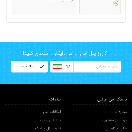
60 روز پنل اس ام اس رایگان، امتحان کنید!
ایجاد حساب
+98
با نیک اس ام اس
خدمات
درباره ما
امکانات پنل
برخی از مشتریان
برنامه نویسان
نظرات کاربران
تعرفه پنل پیامک