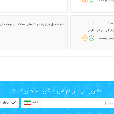
رسال پیامک
:
عداد
1
:
ذکر تعجیل فرج رمز نجات بشر است/ما بر آنیم که این
وع اس ام اس
فارسی
:
رسال پیامک
:
60 روز پنل اس ام اس رایگان، امتحان کنید!
ایجاد 
+98