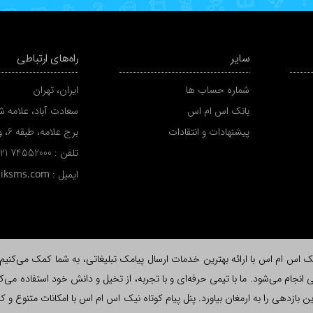
سایر
راه‌های ارتباطی
شماره حساب ها
ایران، تهران
بانک اس ام اس
سعادت آباد، علامه شم
پیشنهادات و انتقادات
برج علامه، طبقه 6، واحد A
تلفن :
 21 74552000
ایمیل :
niksms.com
اس ام اس با ارائه بهترین خدمات ارسال پیامک تبلیغاتی، به شما کمک می‌کنیم تا ب
نجام می‌شود. ما با تیمی حرفه‌ای و با تجربه، از تخیل و دانش خود استفاده می‌کن
لاش، بیشترین بازدهی را به ارمغان بیاورد. پنل پیام کوتاه نیک اس ام اس با امکانات متن