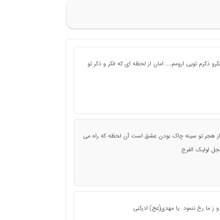
فکرو ذکرم تویی ارومم.... امان از لحظه ای که فکر و ذکر تو
از هجر تو سینه چاک بودن عشق است آن لحظه که راه می
جل لولیک الفرج
و ز ما رخ ننمود یا مهدی(عج) ادرکنی