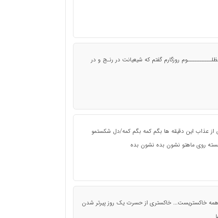
مظلــــــــــوم روزگارم گفتم که شيعيانت در رنـج و در
ی از عذاب این دقیقه ها بگم کمه بگم کمه/دل شکستمو
خسته روی ماهتو نشون بده نشون بده
دنت همه خاکستریست... خاکستری از حسرت یک روز پیرتر شدن
ا