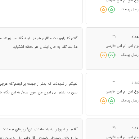
وع اس ام اس
فارسی
:
رسال پیامک
:
عداد
3
:
گفتم که ياوررانت مظلوم هر ديــارند گفتا مرا ببينند 
وع اس ام اس
فارسی
:
عذابند گفتا به حال ايشان هر لحظه اشکبارم
رسال پیامک
:
عداد
3
:
نمیگم از ندیدنت که بدتر از جهنمه پر ازغمم/که هرچ
وع اس ام اس
فارسی
:
ببین به بغض بی امون من امون بده/ به این نگاه 
رسال پیامک
:
عداد
3
:
آقا بیا و امروز را به یاد ماندنی کن! روزهای نیام
وع اس ام اس
فارسی
:
ما به خاطر دوستان خوبت... آقا جانم بیا ...حضرت تنه