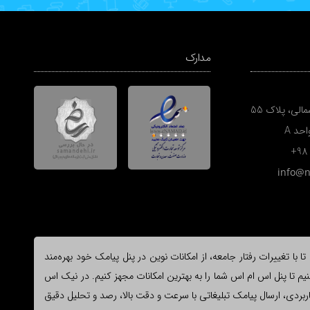
مدارک
الی، پلاک 55
+98
info@
ا تغییرات رفتار جامعه، از امکانات نوین در پنل پیامک خود بهره‌مند
یم تا پنل اس ام اس شما را به بهترین امکانات مجهز کنیم. در نیک اس
وع و کاربردی، ارسال پیامک تبلیغاتی با سرعت و دقت بالا، رصد و تحلیل دقیق