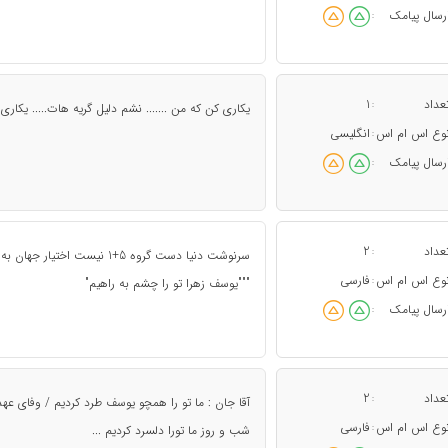
رسال پیامک
:
عداد
1
:
یکاری کن که من ....... نشم دلیل گریه هات..... یکار
وع اس ام اس
انگلیسی
:
رسال پیامک
:
عداد
2
:
وع اس ام اس
فارسی
:
"""یوسف زهرا تو را چشم به راهیم"
رسال پیامک
:
عداد
2
:
آقا جان : ما تو را همچو یوسف طرد کردیم / وفای ع
وع اس ام اس
فارسی
:
شب و روز ما تورا دلسرد کردیم ...