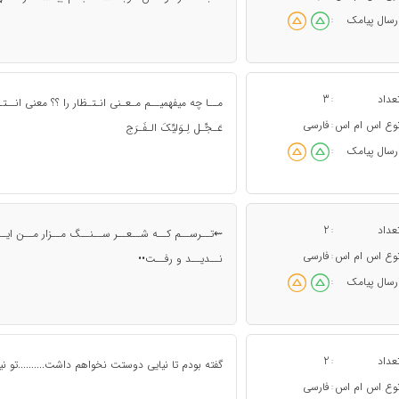
رسال پیامک
:
عداد
3
:
مــا چه میفهمیــم مـعـنی انـتـظار را ؟؟ معنی انــتــظار
وع اس ام اس
فارسی
:
عَـجِّـل لِـوَلیِّکَ الـفَـرَج
رسال پیامک
:
عداد
2
:
⇜ﺗــﺮﺳــﻢ ﮐــﻪ ﺷــﻌــﺮ ﺳــﻨــﮓ ﻣــﺰﺍﺭ ﻣــﻦ ﺍﯾـ
وع اس ام اس
فارسی
:
ﻧــﺪﯾــﺪ ﻭ ﺭﻓــﺖ••
رسال پیامک
:
عداد
2
:
گفته بودم تا نیایی دوستت نخواهم داشت..........تو 
وع اس ام اس
فارسی
: