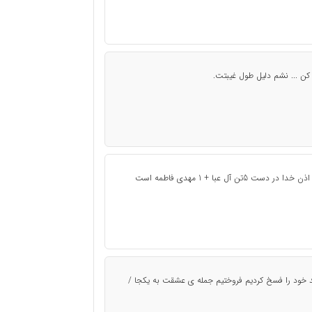
ی کن ... نشم دلیل طول غیبتت.
سرنوشت دنیا دست گروه 5+1 نیست اختیار جهان به اذن خدا در دست 5تن آل عبا + 1 مهدی فاطمه است
هد خود را فسخ کردیم فروختیم جمله ی عشقت به یکجا /