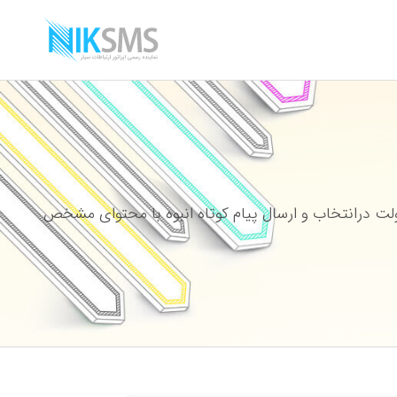
ت درانتخاب و ارسال پیام کوتاه انبوه با محتوای مشخص