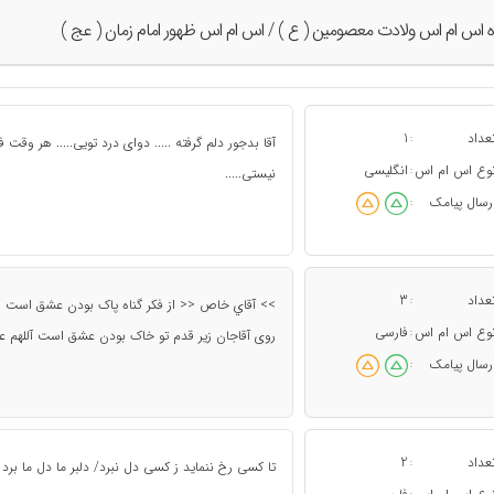
ه اس ام اس ولادت معصومین ( ع ) / اس ام اس ظهور امام زمان ( عج )
عداد
1
:
آقا بدجور دلم گرفته ..... دوای درد تویی..... هر وقت 
وع اس ام اس
انگلیسی
:
نیستی.....
رسال پیامک
:
عداد
3
:
>> آقاي خاص << از فکر گناه پاک بودن عشق است 
وع اس ام اس
فارسی
:
روی آقاجان زیر قدم تو خاک بودن عشق است آللهم ع
رسال پیامک
:
عداد
2
:
تا کسی رخ ننماید ز کسی دل نبرد/ دلبر ما دل ما برد 