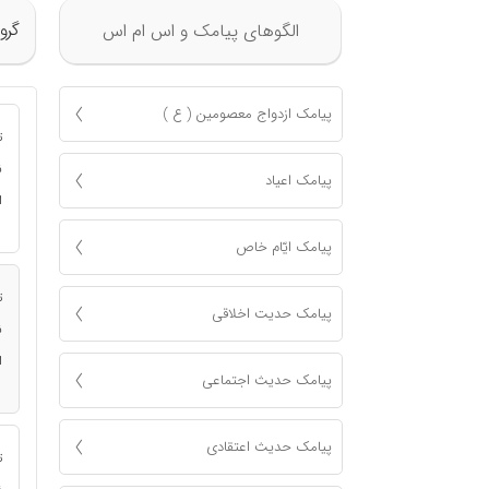
گرو
الگوهای پیامک و اس ام اس
پیامک ازدواج معصومين ( ع )
ت
ن
پیامک اعياد
ا
پیامک ايّام خاص
ت
پیامک حدیت اخلاقی
ن
ا
پیامک حدیث اجتماعی
پیامک حدیث اعتقادی
ت