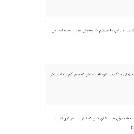
بت او... این ما هستیم که چشمان خود را بسته ایم، این
 زدنی سنگ می شود/آقا ببخش که سرم گرم زندگیست/
ت نتپدجزگل نیست! آن کس که ندارد به سر کوی تو راه از
ج