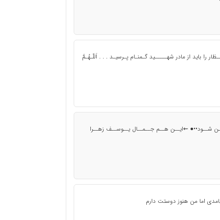
 را باید از مادر شهـــــید گـمنـام پـرسیـد . . . اَللّـهُـمَّ
ـﻦ ﺷــﻮﺩ••● ⇜ﺍﯾــﻦ ﻫــﻢ ﺟــﻤــﺎﻝ ﯾــﻮﺳــﻒ ﺯﻫــﺮﺍ
نیامدی اما من هنوز دوستت دارم