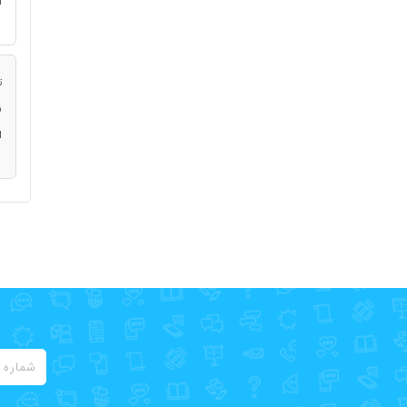
ا
ت
ن
ا