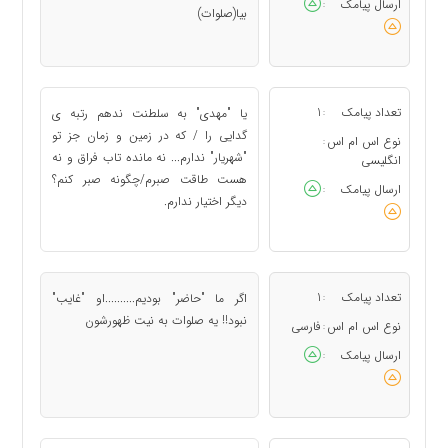
ارسال پیامک
:
بيا(صلوات)
تعداد پیامک
1
یا "مهدی" به سلطنت ندهم رتبه ی
:
گدایی را / که در زمین و زمان جز تو
نوع اس ام اس
:
"شهریار" ندارم... نه مانده تاب فراق و نه
انگلیسی
هست طاقت صبرم/چگونه صبر کنم؟
ارسال پیامک
:
دیگر اختیار ندارم.
تعداد پیامک
1
اگر ما "حاضر" بودیم..........او "غایب"
:
نبود!! یه صلوات به نیت ظهورشون
نوع اس ام اس
فارسی
:
ارسال پیامک
: