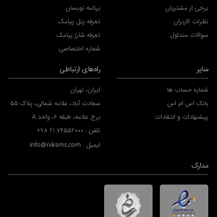
برخی از مشتریان
برنامه نویسان
نظرات کاربران
تعرفه پنل پیامک
سوالات متداول
تعرفه شارژ پیامک
شماره اختصاصی
سایر
راه‌های ارتباطی
شماره حساب ها
ایران، تهران
بانک اس ام اس
سعادت آباد، علامه شمالی، پلاک 55
پیشنهادات و انتقادات
برج علامه، طبقه 6، واحد A
تلفن :
+98 21 74552000
ایمیل :
info@niksms.com
مدارک