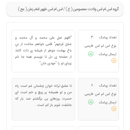
گروه اس ام اس ولادت معصومین ( ع ) / اس ام اس ظهور امام زمان ( عج )
»
77
تعداد پیامک
3
"اللهم صل علی محمد و آل محمد و
:
78
عجل فرجهم" قلمی خواهم ساخت از نیٍ
نوع اس ام اس
فارسی
:
باغ بهشت جوهر از شیشه ی ذات کاغذ
79
ارسال پیامک
:
از صفحه ی دل تا نویسم همه جا نام
80
زیبای تو را "مهدی جان"
81
«
تعداد پیامک
2
تا عشق ترانه خوان چشمان غم است راه
:
من و تو همیشه پر پیچ و خم است ای
نوع اس ام اس
فارسی
:
حسرت روزهای بی برگشتم صد بار که
ارسال پیامک
:
عاشقت شوم باز کم است .