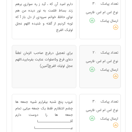
تعداد پیامک
3
دارم امید آن که ، آید ز ره سواری برهم
:
زند بساط ظلمت به نور دیده من هم
نوع اس ام اس
فارسی
:
نوای حافظ خوانم سرودی از دل باز آ که
ارسال پیامک
:
توبه کردیم از گفته و شنیده اللهم عجل
لولیک الفرج
تعداد پیامک
2
براى تعجيل درفرج صاحب الزمان لطفاً
:
دعاى فرج و5صلوات عنايت بفرماييد،اللهم
نوع اس ام اس
فارسی
:
عجل لوليك الفرج(آمين)
ارسال پیامک
:
تعداد پیامک
3
غروب پنج شنبه بیقرارم شبیه جمعه ها
:
چشم انتظارم فقط یک جمعه میایی تمام
نوع اس ام اس
فارسی
:
جمعه ها را دوست دارم
ارسال پیامک
:
آقــــــــــــــــــــــا
بیــــــــــــــــــــــــا