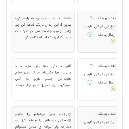
تعداد پیامک
3
آشفته ام، آقا، دوباره رو به راهم کن/
:
بیرون از این زندان تاریک گناهم کن چیز
نوع اس ام اس
فارسی
:
زیادی از تو و چشمت نمی خواهم/ منت
ارسال پیامک
:
سرم بگذار و یک لحظه نگاهم کن
تعداد پیامک
3
آقابيا تازندگى معنا بگيرد،شايد دعاى
:
مادرت زهرا بگيرد،آقا بيا تا باظهورچشم
نوع اس ام اس
فارسی
:
هايت،اين چشم هاى ما كمى
ارسال پیامک
:
تقوابگيرد...براى تعجيل درامر فرج صلوات
تعداد پیامک
2
ازدوچشم ياس ميخوانم بيا شعرى
:
ازاحساس ميخوانم بيا نيستم لايق ب
نوع اس ام اس
فارسی
:
ديدارت ولى روضه ى عباس ميخوانم