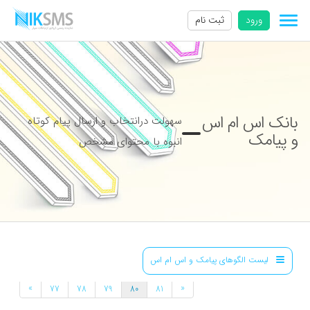
ورود
ثبت نام
بانک اس ام اس
سهولت درانتخاب و ارسال پیام کوتاه
و پیامک
انبوه با محتوای مشخص
لیست الگوهای پیامک و اس ام اس
»
«
77
78
79
80
81