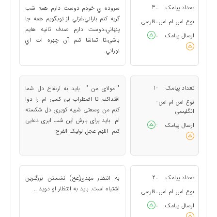
تعداد پیامک
3
سروده ي خودم دوست دارم همه شب
:
گريه كنم باراني،غزلي از توبگويم همه جا
نوع اس ام اس
فارسی
:
پنهاني،دوست دارم صدف ثانيه هايم
ارسال پیامک
:
باشي،تا تماشا كنم آن چهره ات اي
نوراني.
تعداد پیامک
1
" مولای من " باید به ارتفاع دل شما
:
اقتداکنم تا اضطراب بی کسی ام را دوا
نوع اس ام اس
:
کنم من وسعتی شبیه کویری دل شکسته
انگلیسی
ام باید برای بارش این شب ابری دعایی
ارسال پیامک
:
کنم اللهم عجل لولیک الفرج
تعداد پیامک
2
به انتظار مهدی(عج) نشستن بزرگترین
:
اشتباه است. باید به انتظار او دوید ..
نوع اس ام اس
فارسی
:
ارسال پیامک
: