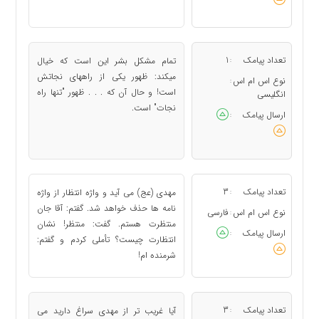
تعداد پیامک
1
تمام مشکل بشر این است که خیال
:
می‎کند: ظهور یکی از راههای نجاتش
نوع اس ام اس
:
است! و حال آن که . . . ظهور "تنها راه
انگلیسی
نجات" است.
ارسال پیامک
:
تعداد پیامک
3
مهدی (عج) می آید و واژه انتظار از واژه
:
نامه ها حذف خواهد شد. گفتم: آقا جان
نوع اس ام اس
فارسی
:
منتظرت هستم. گفت: منتظر! نشان
ارسال پیامک
:
انتظارت چیست؟ تأملی کردم و گفتم:
شرمنده ام!
تعداد پیامک
3
آیا غریب تر از مهدی سراغ دارید می
: