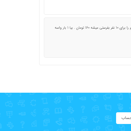
برای سلامتی امام زمان 3 تا صلوات بفرست ، این پیام را برای 10 نفر بفرستی میشه 160 تومان . بیا 1 بار واسه
حساب