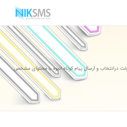
ت درانتخاب و ارسال پیام کوتاه انبوه با محتوای مشخص