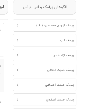
گرو
الگوهای پیامک و اس ام اس
پیامک ازدواج معصومين ( ع )
ت
ن
پیامک اعياد
ا
پیامک ايّام خاص
ت
پیامک حدیت اخلاقی
ن
ا
پیامک حدیث اجتماعی
پیامک حدیث اعتقادی
ت