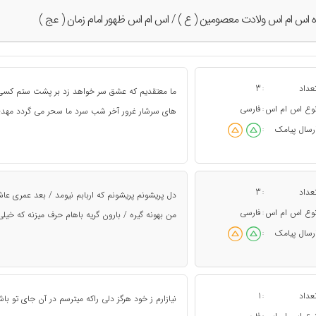
ه اس ام اس ولادت معصومین ( ع ) / اس ام اس ظهور امام زمان ( عج )
عداد
3
:
ما معتقدیم که عشق سر خواهد زد بر پشت ستم کسی تی
وع اس ام اس
فارسی
:
های سرشار غرور آخر شب سرد ما سحر می گردد مهدی
رسال پیامک
:
عداد
3
:
دل پریشونم پریشونم که اربابم نیومد / بعد عمری 
وع اس ام اس
فارسی
:
من بهونه گیره / بارون گریه باهام حرف میزنه که خیلی
رسال پیامک
:
عداد
1
:
نیازارم ز خود هرگز دلی راکه میترسم در آن جای تو باشد