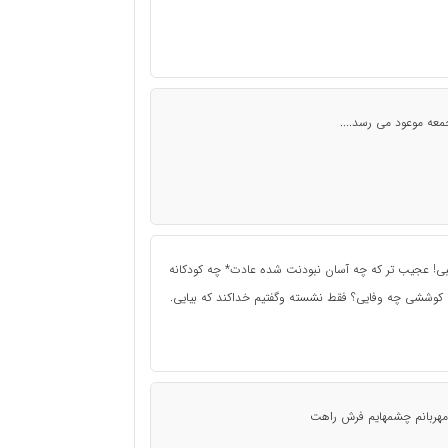
معه موعود می رسد....
یبی! عجیب تر که چه آسان نبودنت شده عادت* چه کودکانه
وششی چه وفایی؟ فقط نشسته وگفتیم خداکند که بیایی.
 مهربانم چشمهایم فرش راهت