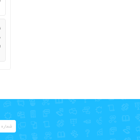
ا
ت
ن
ا