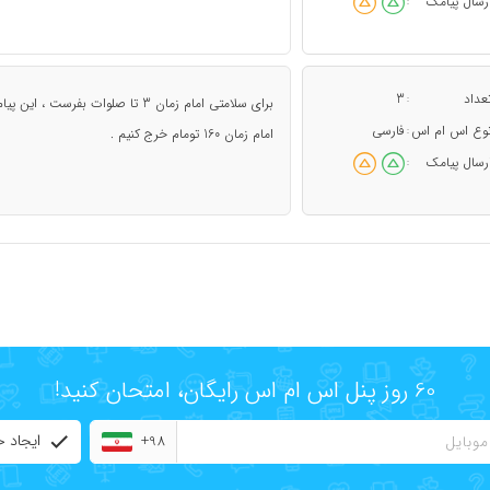
رسال پیامک
:
عداد
3
:
وع اس ام اس
فارسی
:
امام زمان 160 تومام خرج کنیم .
رسال پیامک
:
60 روز پنل اس ام اس رایگان، امتحان کنید!
ایجاد 
+98