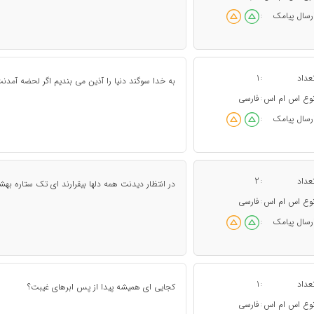
رسال پیامک
:
عداد
1
:
به خدا سوگند دنیا را آذین می بندیم اگر لحضه آمدنت 
وع اس ام اس
فارسی
:
رسال پیامک
:
عداد
2
:
در انتظار دیدنت همه دلها بیقرارند ای تک ستاره به
وع اس ام اس
فارسی
:
رسال پیامک
:
عداد
1
:
کجایى اى همیشه پیدا از پس ابرهاى غیبت؟
وع اس ام اس
فارسی
: