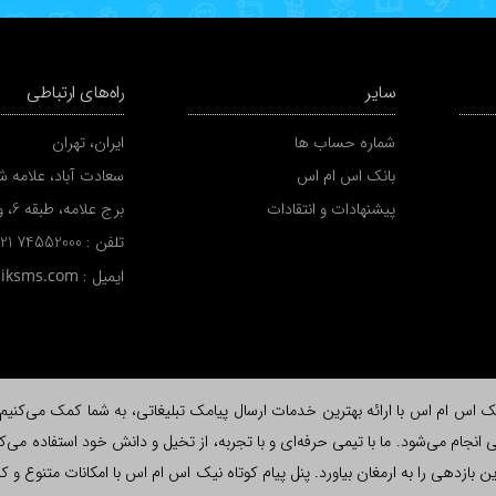
سایر
راه‌های ارتباطی
شماره حساب ها
ایران، تهران
بانک اس ام اس
سعادت آباد، علامه شم
پیشنهادات و انتقادات
برج علامه، طبقه 6، واحد A
تلفن :
 21 74552000
ایمیل :
niksms.com
اس ام اس با ارائه بهترین خدمات ارسال پیامک تبلیغاتی، به شما کمک می‌کنیم تا ب
نجام می‌شود. ما با تیمی حرفه‌ای و با تجربه، از تخیل و دانش خود استفاده می‌کن
لاش، بیشترین بازدهی را به ارمغان بیاورد. پنل پیام کوتاه نیک اس ام اس با امکانات متن