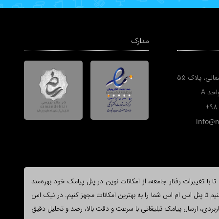
مدارک
الی، پلاک 55
+98
info@
ا تغییرات رفتار جامعه، از امکانات نوین در پنل پیامک خود بهره‌مند
یم تا پنل اس ام اس شما را به بهترین امکانات مجهز کنیم. در نیک اس
وع و کاربردی، ارسال پیامک تبلیغاتی با سرعت و دقت بالا، رصد و تحلیل دقیق