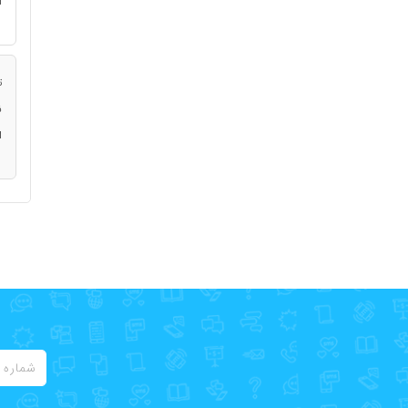
ا
ت
ن
ا