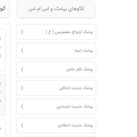
گرو
الگوهای پیامک و اس ام اس
پیامک ازدواج معصومين ( ع )
ت
ن
پیامک اعياد
ا
پیامک ايّام خاص
ت
پیامک حدیت اخلاقی
ن
ا
پیامک حدیث اجتماعی
پیامک حدیث اعتقادی
ت