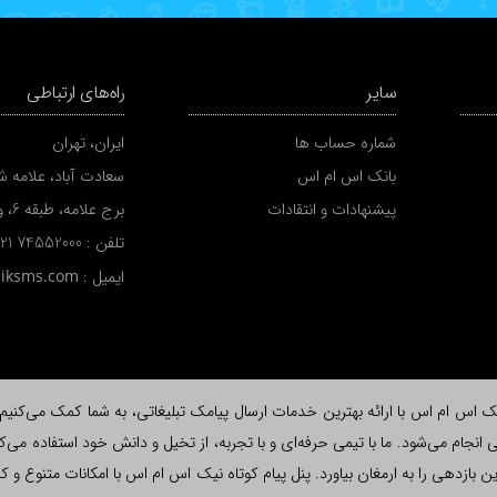
سایر
راه‌های ارتباطی
شماره حساب ها
ایران، تهران
بانک اس ام اس
سعادت آباد، علامه شم
پیشنهادات و انتقادات
برج علامه، طبقه 6، واحد A
تلفن :
 21 74552000
ایمیل :
niksms.com
اس ام اس با ارائه بهترین خدمات ارسال پیامک تبلیغاتی، به شما کمک می‌کنیم تا ب
نجام می‌شود. ما با تیمی حرفه‌ای و با تجربه، از تخیل و دانش خود استفاده می‌کن
لاش، بیشترین بازدهی را به ارمغان بیاورد. پنل پیام کوتاه نیک اس ام اس با امکانات متن