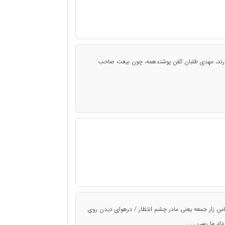
دارند، مهدی طلبان کفن پوشندهمه، چون بیعت صاحب
س زار جمعه یعنی مادر چشم انتظار / درهوای دیدن روی
اد ما رسی . . .