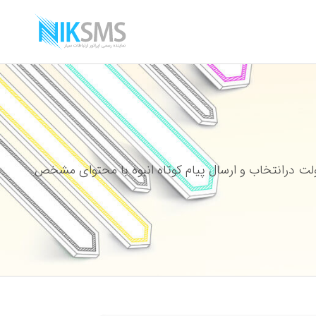
ت درانتخاب و ارسال پیام کوتاه انبوه با محتوای مشخص