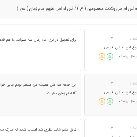
ه اس ام اس ولادت معصومین ( ع ) / اس ام اس ظهور امام زمان ( عج )
عداد
2
:
برای تعجیل در فرج امام زمان سه صلوات. ما هم قدمی
وع اس ام اس
فارسی
:
رسال پیامک
:
عداد
2
:
این جمعه هم مثل همیشه من منتظر بودم بیایی خواند
وع اس ام اس
فارسی
:
آقا امام زمان صلوات
رسال پیامک
:
عداد
2
:
غافل مشو شاید نظری شد امشب شاید که مبارک سحر