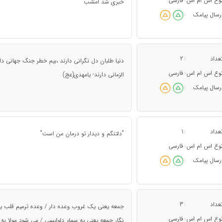
وع اس ام اس
فارسی
:
خبری شد امشب
رسال پیامک
:
عداد
2
:
دنیا طلبان دل نگرانی دارند ،بیم خطر جنگ جهانی 
وع اس ام اس
فارسی
:
الزمانی دارند- یامهدی(عج)
رسال پیامک
:
عداد
1
:
"دلتنگم و دیدار تو درمان من است"
وع اس ام اس
فارسی
:
رسال پیامک
:
عداد
3
:
جمعه یعنی یک غروب وعده دار / وعده ترمیم قلب یا
وع اس ام اس
فارسی
:
نگار جمعه یعنی یه سماء دلواپسی / می شود مولا به د