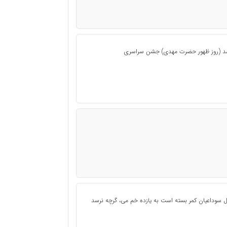
اشد (روز ظهور حضرت مهدی) جشن سراسری
 سوداعیان کمر بسته است به یازده خم می، گرچه نرسد