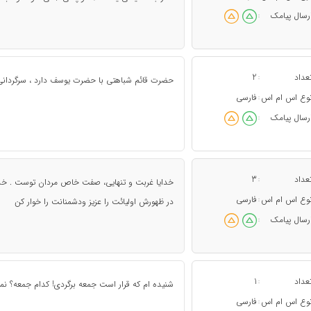
رسال پیامک
:
عداد
2
:
حضرت قائم شباهتی با حضرت یوسف دارد ، سرگردانی و
وع اس ام اس
فارسی
:
رسال پیامک
:
عداد
3
:
خدایا غربت و تنهایی، صفت خاص مردان توست . خدایا
وع اس ام اس
فارسی
:
در ظهورش اولیائت را عزیز ودشمنانت را خوار کن
رسال پیامک
:
عداد
1
:
شنیده ام که قرار است جمعه برگردی! کدام جمعه؟ نمی
وع اس ام اس
فارسی
: