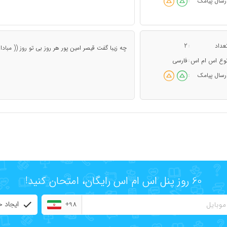
رسال پیامک
:
عداد
2
:
چه زیبا گفت قیصر امین پور هر روز بی تو روز (( مبا
وع اس ام اس
فارسی
:
رسال پیامک
:
60 روز پنل اس ام اس رایگان، امتحان کنید!
ایجاد 
+98