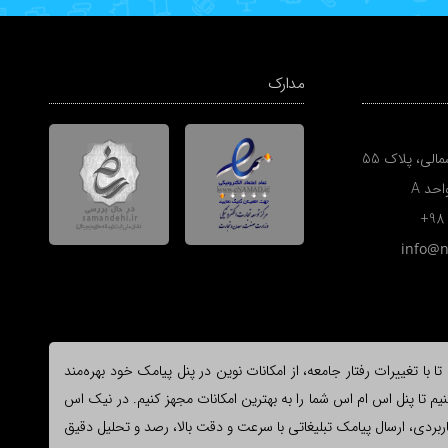
مدارک
الی، پلاک 55
+98
info@
ا تغییرات رفتار جامعه، از امکانات نوین در پنل پیامک خود بهره‌مند
یم تا پنل اس ام اس شما را به بهترین امکانات مجهز کنیم. در نیک اس
وع و کاربردی، ارسال پیامک تبلیغاتی با سرعت و دقت بالا، رصد و تحلیل دقیق