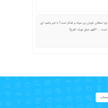
 سلطان خوبان بی سپاه و لشگر است؟ با خبر باشید ای
ر است….. *اللهم عجل لویک الفرج*
حساب