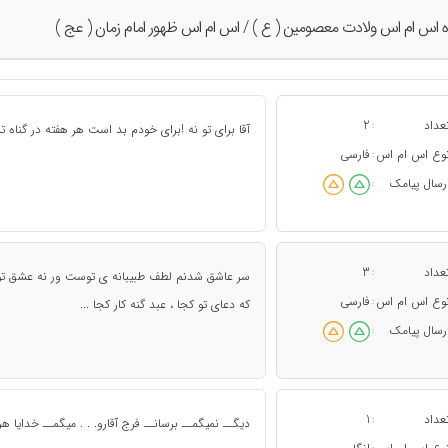
ه اس ام اس ولادت معصومین ( ع ) / اس ام اس ظهور امام زمان ( عج )
عداد
2
:
آقا برای تو نه !برای خودم بد است هر هفته در گناه ت
وع اس ام اس
فارسی
:
رسال پیامک
:
عداد
3
:
سر عاشق شدنم لطف طبیبانه ی توست ور نه عشق تو کج
وع اس ام اس
فارسی
:
که دعای تو کجا ، عبد گنه کار کجا ...
رسال پیامک
:
عداد
1
:
دیگــ نمیگمــ برسانــ فرج آقارو. . . میگمــ خدایا 