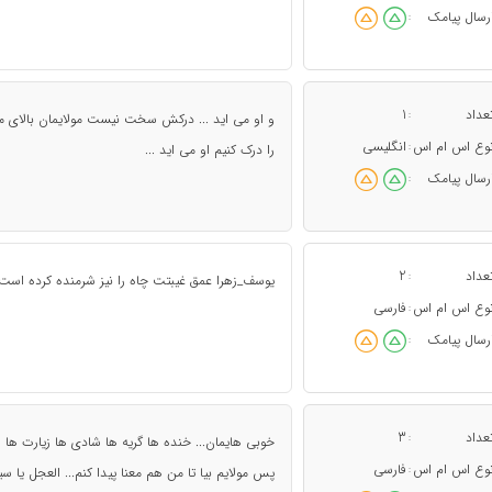
رسال پیامک
:
عداد
1
:
و او می اید ... درکش سخت نیست مولایمان بالای منب
وع اس ام اس
انگلیسی
:
را درک کنیم او می اید ...
رسال پیامک
:
عداد
2
:
یوسف_زهرا عمق غیبتت چاه را نیز شرمنده کرده است .
وع اس ام اس
فارسی
:
رسال پیامک
:
عداد
3
:
خوبی هایمان... خنده ها گریه ها شادی ها زیارت ها 
وع اس ام اس
فارسی
:
پس مولایم بیا تا من هم معنا پیدا کنم... العجل یا س