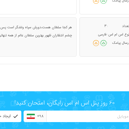
رسال پیامک
:
عداد
3
:
هر کجا سلطان هست،دورش سپاه ولشگر است پس چرا
وع اس ام اس
فارسی
:
چشم انتظاران ظهور بهترین سلطان عالم از همه تنهات
رسال پیامک
:
60 روز پنل اس ام اس رایگان، امتحان کنید!
ایجاد 
+98