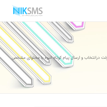
ت درانتخاب و ارسال پیام کوتاه انبوه با محتوای مشخص