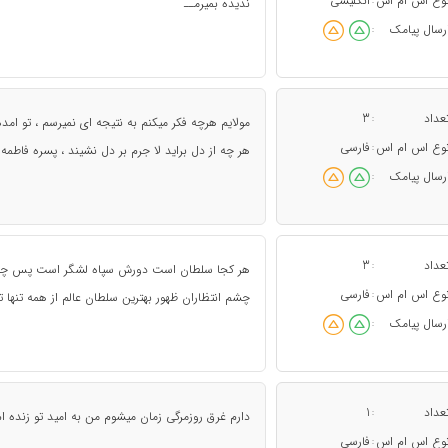
وع اس ام اس
انگلیسی
:
ندیده بمیرمــ
رسال پیامک
:
عداد
3
:
مولایم هرچه فکر میکنم به نتیجه ای نمیرسم ، تو امده ا
وع اس ام اس
فارسی
:
هر چه از دل براید لا جرم بر دل نشیند ، پسره فاطمه ا
رسال پیامک
:
عداد
3
:
هر کجا سلطان است دورش سپاه لشگر است پس چرا س
وع اس ام اس
فارسی
:
چشم انتظاران ظهور بهترین سلطان عالم از همه تنها ت
رسال پیامک
:
عداد
1
:
دارم غرق روزمرگی زمان میشوم من به امید تو زنده ا
وع اس ام اس
فارسی
: