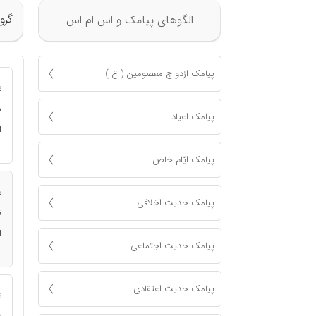
گرو
الگوهای پیامک و اس ام اس
پیامک ازدواج معصومين ( ع )
ت
ن
پیامک اعياد
ا
پیامک ايّام خاص
ت
پیامک حدیت اخلاقی
ن
ا
پیامک حدیث اجتماعی
پیامک حدیث اعتقادی
ت