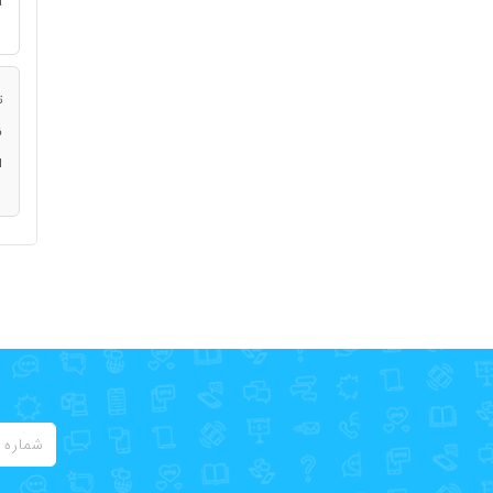
ا
ت
ن
ا