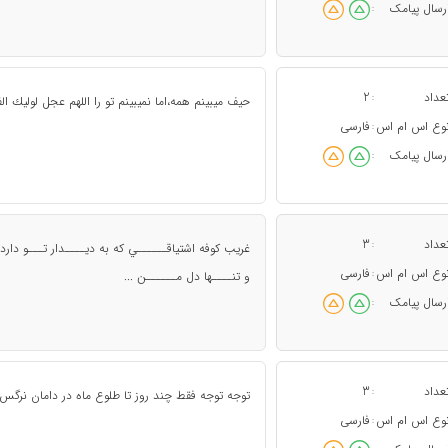
رسال پیامک
:
عداد
2
:
حيف ميبينم همه،اما نميبينم تو را اللهم عجل لوليك ال
وع اس ام اس
فارسی
:
رسال پیامک
:
عداد
3
:
غريب كوفه اشتياقــــــي که به ديــــدار تـــو دار
وع اس ام اس
فارسی
:
و تنــــها دل مــــــن ...
رسال پیامک
:
عداد
3
:
توجه توجه فقط چند روز تا طلوع ماه در دامان نرگس .
وع اس ام اس
فارسی
: