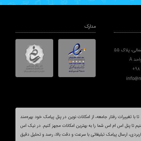
مدارک
الی، پلاک 55
+98
info@
ا تغییرات رفتار جامعه، از امکانات نوین در پنل پیامک خود بهره‌مند
یم تا پنل اس ام اس شما را به بهترین امکانات مجهز کنیم. در نیک اس
وع و کاربردی، ارسال پیامک تبلیغاتی با سرعت و دقت بالا، رصد و تحلیل دقیق