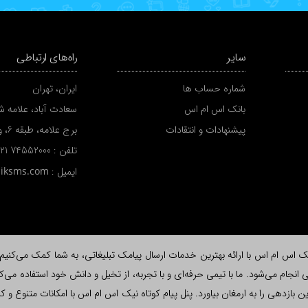
سایر
راه‌های ارتباطی
شماره حساب ها
ایران، تهران
بانک اس ام اس
سعادت آباد، علامه شم
پیشنهادات و انتقادات
برج علامه، طبقه 6، واحد A
تلفن :
 21 74552000
ایمیل :
niksms.com
اس ام اس با ارائه بهترین خدمات ارسال پیامک تبلیغاتی، به شما کمک می‌کنیم تا ب
نجام می‌شود. ما با تیمی حرفه‌ای و با تجربه، از تخیل و دانش خود استفاده می‌کن
لاش، بیشترین بازدهی را به ارمغان بیاورد. پنل پیام کوتاه نیک اس ام اس با امکانات متن