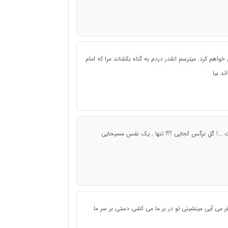
خواهم کرد. میترسم انقدر دردم به گناه بکشاند مرا که امام
ند بیا
 ...! گل نرگس کجایی ؟؟! تنها , یک نفس مسیحایی
سفر می آیی مینشینی تو در بر ما می کشی دستی بر سر ما