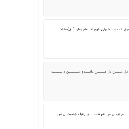
فرج التماس دعا برای ظهور آقا امام زمان (عج)صلوات
د دل مــــن دل مـــــن دانـــدو مـــــــن دانــــــم
.. مولایم بر من هم بتاب ... یا زهرا ، چشمت روشن