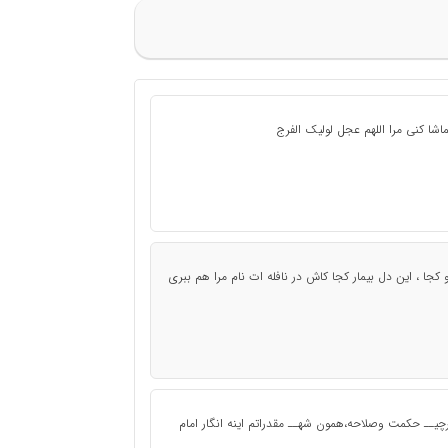
ماشا کنی مرا اللهم عجل لولیک الفرج
ا ، این دل بیمار کجا کاش در نافله ات نام مرا هم ببری
هرچیــ حکمت وصلاحه،همون شهــ مقدراتم اینه انگار امام