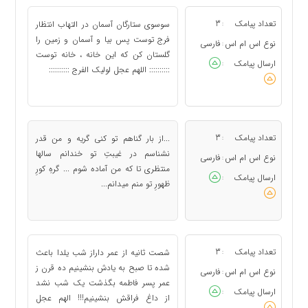
تعداد پیامک
3
سوسوی ستارگان آسمان در التهاب انتظار
:
فرج توست پس بیا و آسمان و زمین را
نوع اس ام اس
فارسی
:
گلستان کن که این خانه ، خانه توست
ارسال پیامک
:
:::::::::: اللهم عجل لولیک الفرج ::::::::::
تعداد پیامک
3
...از بار گناهم تو کنی گریه و من قدر
:
نشناسم در غیبتِ تو خندانم سالها
نوع اس ام اس
فارسی
:
منتظری تا که من آماده شوم ... گرهِ کورِ
ارسال پیامک
:
ظهورِ تو منم میدانم...
تعداد پیامک
3
شصت ثانیه از عمر داراز شب یلدا باعث
:
شده تا صبح به یادش بنشینیم ده قرن ز
نوع اس ام اس
فارسی
:
عمر پسر فاطمه بگذشت یک شب نشد
ارسال پیامک
:
از داغ فراقش بنشینیم!!! الهم عجل