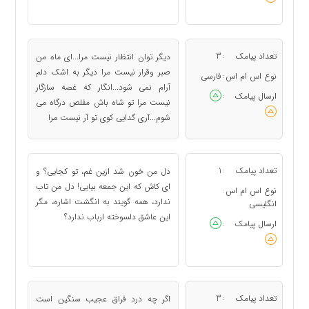
تعداد پیامک
3
دیگر توان انتظار نیست مرا...ای ماه من
:
صبر وقرار نیست مرا دیگر به اشک دلم
نوع اس ام اس
فارسی
:
آرام نمی شود...انگار که غصه سازگار
ارسال پیامک
:
نیست مرا تو شاه باش مفلص درگاه می
شوم...آری گدایی کوی تو آر نیست مرا
تعداد پیامک
1
دل من خون شد ازین غم، تو کجایی؟ و
:
ای کاش که این جمعه بیایی! دل من تاب
نوع اس ام اس
:
ندارد، همه گویند به انگشت اشاره، مگر
انگلیسی
این عاشق دلسوخته ارباب ندارد؟
ارسال پیامک
:
تعداد پیامک
3
اگر چه درد فراق عجیب سنگین است
: