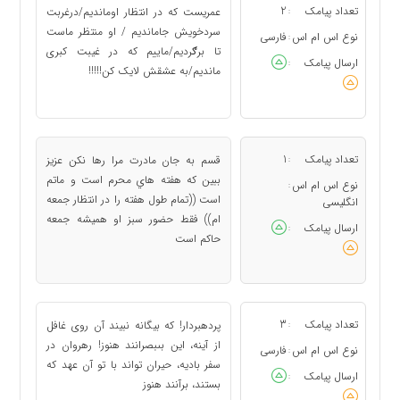
تعداد پیامک
2
عمریست که در انتظار اوماندیم/درغربت
:
سردخویش جاماندیم / او منتظر ماست
نوع اس ام اس
فارسی
:
تا برګردیم/ماییم که در غیبت کبری
ارسال پیامک
:
ماندیم/به عشقش لایک کن!!!!!
تعداد پیامک
1
قسم به جان مادرت مرا رها نكن عزيز
:
ببين كه هفته هاي محرم است و ماتم
نوع اس ام اس
:
است ((تمام طول هفته را در انتظار جمعه
انگلیسی
ام)) فقط حضور سبز او هميشه جمعه
ارسال پیامک
:
حاكم است
تعداد پیامک
3
پرده‏بردار! كه بيگانه نبيند آن روى غافل
:
از آينه، اين بى‏بصرانند هنوز! رهروان در
نوع اس ام اس
فارسی
:
سفر باديه، حيران تواند با تو آن عهد كه
ارسال پیامک
:
بستند، برآنند هنوز