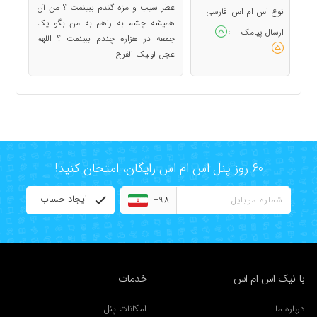
عطر سیب و مزه گندم ببینمت ؟ من آن
نوع اس ام اس
فارسی
:
همیشه چشم به راهم به من بگو یک
ارسال پیامک
:
جمعه در هزاره چندم ببینمت ؟ اللهم
عجل لولیک الفرج
60 روز پنل اس ام اس رایگان، امتحان کنید!
ایجاد حساب
+98
با نیک اس ام اس
خدمات
درباره ما
امکانات پنل