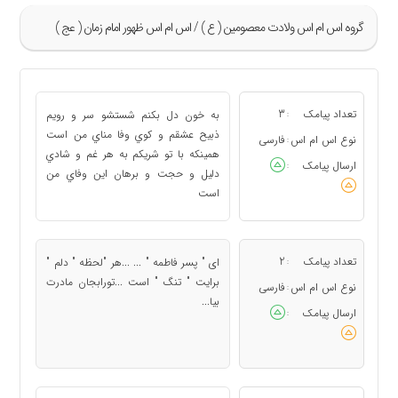
گروه اس ام اس ولادت معصومین ( ع ) / اس ام اس ظهور امام زمان ( عج )
»
49
تعداد پیامک
3
به خون دل بکنم شستشو سر و رويم
:
50
ذبيح عشقم و کوي وفا مناي من است
نوع اس ام اس
فارسی
:
همينکه با تو شريکم به هر غم و شادي
51
ارسال پیامک
:
دليل و حجت و برهان اين وفاي من
52
است
53
«
تعداد پیامک
2
ای " پسر فاطمه " ... ...هر "لحظه " دلم "
:
برایت " تنگ " است ...تورابجان مادرت
نوع اس ام اس
فارسی
:
بیا...
ارسال پیامک
: