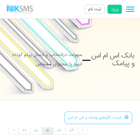
ورود
ثبت نام
بانک اس ام اس
سهولت درانتخاب و ارسال پیام کوتاه
و پیامک
انبوه با محتوای مشخص
لیست الگوهای پیامک و اس ام اس
»
«
49
50
51
52
53