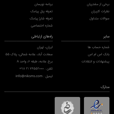
برخی از مشتریان
برنامه نویسان
نظرات کاربران
تعرفه پنل پیامک
سوالات متداول
تعرفه شارژ پیامک
شماره اختصاصی
سایر
راه‌های ارتباطی
شماره حساب ها
ایران، تهران
بانک اس ام اس
سعادت آباد، علامه شمالی، پلاک 55
پیشنهادات و انتقادات
برج علامه، طبقه 6، واحد A
تلفن :
+98 21 74552000
ایمیل :
info@niksms.com
مدارک