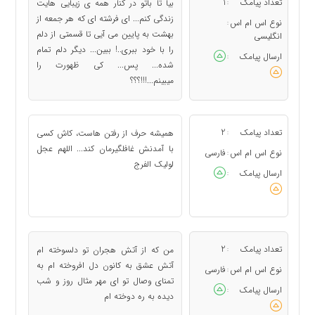
تعداد پیامک
1
بیا تا باتو در کنار همه ی زیبایی هایت
:
زندگی کنم... ای فرشته ای که هر جمعه از
نوع اس ام اس
:
بهشت به پایین می آیی تا قسمتی از دلم
انگلیسی
را با خود ببری..! ببین... دیگر دلم تمام
ارسال پیامک
:
شده... پس... کی ظهورت را
میبینم...!!!؟؟؟
تعداد پیامک
2
همیشه حرف از رفتن هاست، کاش کسی
:
با آمدنش غافلگیرمان کند... اللهم عجل
نوع اس ام اس
فارسی
:
لولیک الفرج
ارسال پیامک
:
تعداد پیامک
2
من که از آتش هجران تو دلسوخته ام
:
آتش عشق به کانون دل افروخته ام به
نوع اس ام اس
فارسی
:
تمنای وصال تو ای مهر مثال روز و شب
ارسال پیامک
:
دیده به ره دوخته ام