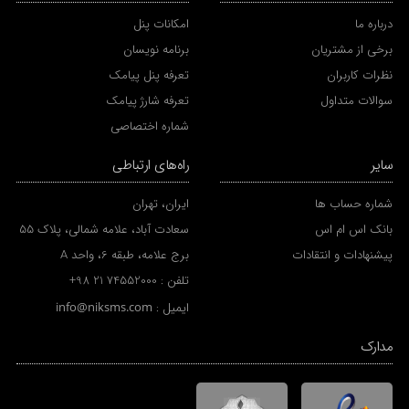
درباره ما
امکانات پنل
برخی از مشتریان
برنامه نویسان
نظرات کاربران
تعرفه پنل پیامک
سوالات متداول
تعرفه شارژ پیامک
شماره اختصاصی
سایر
راه‌های ارتباطی
شماره حساب ها
ایران، تهران
بانک اس ام اس
سعادت آباد، علامه شمالی، پلاک 55
پیشنهادات و انتقادات
برج علامه، طبقه 6، واحد A
تلفن :
+98 21 74552000
ایمیل :
info@niksms.com
مدارک