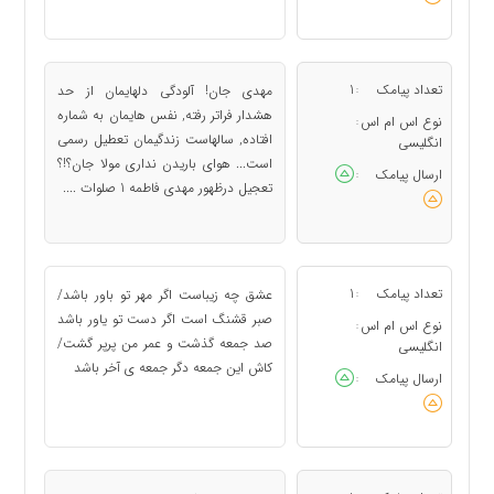
تعداد پیامک
1
مهدی جان! آلودگی دلهایمان از حد
:
هشدار فراتر رفته, نفس هایمان به شماره
نوع اس ام اس
:
افتاده, سالهاست زندگیمان تعطیل رسمی
انگلیسی
است... هوای باریدن نداری مولا جان؟!؟
ارسال پیامک
:
تعجیل درظهور مهدی فاطمه 1 صلوات ....
تعداد پیامک
1
عشق چه زیباست اگر مهر تو باور باشد/
:
صبر قشنگ است اگر دست تو یاور باشد
نوع اس ام اس
:
صد جمعه گذشت و عمر من پرپر گشت/
انگلیسی
کاش این جمعه دگر جمعه ی آخر باشد
ارسال پیامک
: