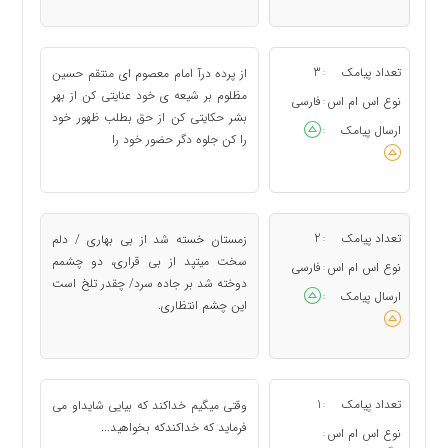
تعداد پیامک
3
از پرده درآ امام معصوم ای منتقم حسین
:
مظلوم بر شیعه ی خود عنایتی کن از بهر
نوع اس ام اس
فارسی
:
بشر حکایتی کن از حق بطلب ظهور خود
ارسال پیامک
:
را کن جلوه دگر حضور خود را
تعداد پیامک
2
زمستان خسته شد از بی بهاری / دلم
:
سخت میتپد از بی قراری، دو چشمم
نوع اس ام اس
فارسی
:
دوخته شد بر جاده سرد/ چقدر تلخ است
ارسال پیامک
:
این چشم انتظاری.
تعداد پیامک
1
وقتی میگیم خداکند که بیایی شایداو می
:
فرماید که خداکندکه بخواهید...
نوع اس ام اس
: