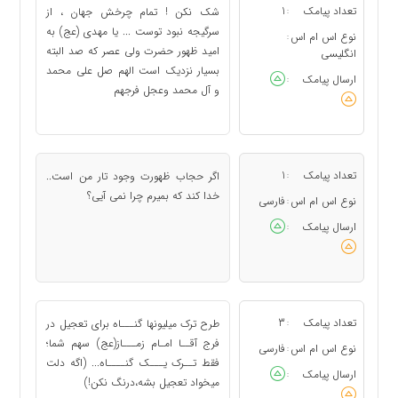
تعداد پیامک
1
شک نکن ! تمام چرخش جهان ، از
:
سرگیجه نبود توست ... یا مهدی (عج) به
نوع اس ام اس
:
امید ظهور حضرت ولی عصر که صد البته
انگلیسی
بسیار نزدیک است الهم صل علی محمد
ارسال پیامک
:
و آل محمد وعجل فرجهم
تعداد پیامک
1
اگر حجاب ظهورت وجود تار من است..
:
خدا کند که بمیرم چرا نمی آیی؟
نوع اس ام اس
فارسی
:
ارسال پیامک
:
تعداد پیامک
3
طرح ترک میلیونها گنـــاه برای تعجیل در
:
فرج آقــا امـام زمـــاز(عج) سهم شما؛
نوع اس ام اس
فارسی
:
فقط تــرک یـــک گنــــاه... (اگه دلت
ارسال پیامک
:
میخواد تعجیل بشه،درنگ نکن!)