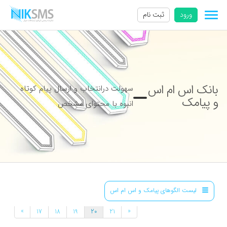
ورود
ثبت نام
بانک اس ام اس
سهولت درانتخاب و ارسال پیام کوتاه
و پیامک
انبوه با محتوای مشخص
لیست الگوهای پیامک و اس ام اس
»
«
17
18
19
20
21