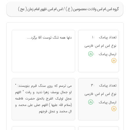
گروه اس ام اس ولادت معصومین ( ع ) / اس ام اس ظهور امام زمان ( عج )
»
17
تعداد پیامک
1
دلها همه تنگ توست آقا برگرد....
:
18
نوع اس ام اس
فارسی
:
19
ارسال پیامک
:
20
21
«
تعداد پیامک
3
می ترسم که روی سنگ قبرم بنویسند: "
:
او جمال یوسف زهرا ندید و رفت " اللهم
نوع اس ام اس
فارسی
:
عجل لولیک الفرج بالحق حضرت فاطمه
ارسال پیامک
:
(سلام الله علیها ) اللهم صلی علی محمد و
ال محمد و عجل فرجهم