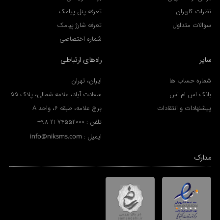
نظرات کاربران
تعرفه پنل پیامک
سوالات متداول
تعرفه شارژ پیامک
شماره اختصاصی
سایر
راه‌های ارتباطی
شماره حساب ها
ایران، تهران
بانک اس ام اس
سعادت آباد، علامه شمالی، پلاک 55
پیشنهادات و انتقادات
برج علامه، طبقه 6، واحد A
تلفن :
+98 21 74552000
ایمیل :
info@niksms.com
مدارک