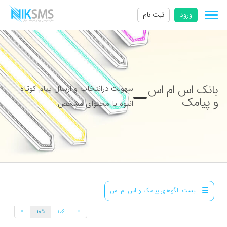
ورود
ثبت نام
بانک اس ام اس
سهولت درانتخاب و ارسال پیام کوتاه
و پیامک
انبوه با محتوای مشخص
لیست الگوهای پیامک و اس ام اس
»
«
105
106