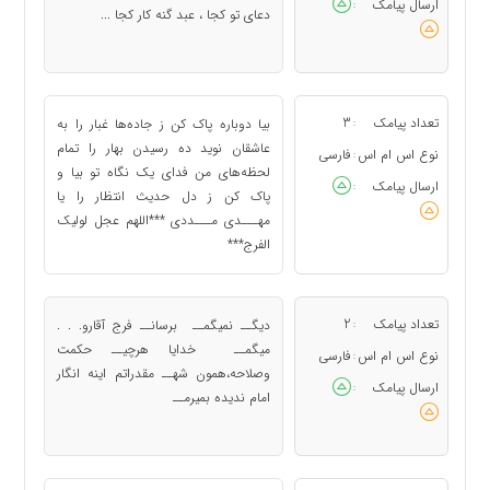
ارسال پیامک
:
دعای تو کجا ، عبد گنه کار کجا ...
تعداد پیامک
3
بیا دوباره پاک کن ز جاده‌ها غبار را به
:
عاشقان نوید ده رسیدن بهار را تمام
نوع اس ام اس
فارسی
:
لحظه‌های من فدای یک نگاه تو بیا و
ارسال پیامک
:
پاک کن ز دل حدیث انتظار را یا
مهـــدی مـــددی ***اللهم عجل لولیک
الفرج***
تعداد پیامک
2
دیگــ نمیگمــ برسانــ فرج آقارو. . .
:
میگمــ خدایا هرچیــ حکمت
نوع اس ام اس
فارسی
:
وصلاحه،همون شهــ مقدراتم اینه انگار
ارسال پیامک
:
امام ندیده بمیرمــ