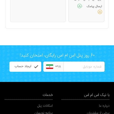
ارسال پیامک
:
60 روز پنل اس ام اس رایگان، امتحان کنید!
ایجاد حساب
+98
با نیک اس ام اس
خدمات
درباره ما
امکانات پنل
برخی از مشتریان
برنامه نویسان