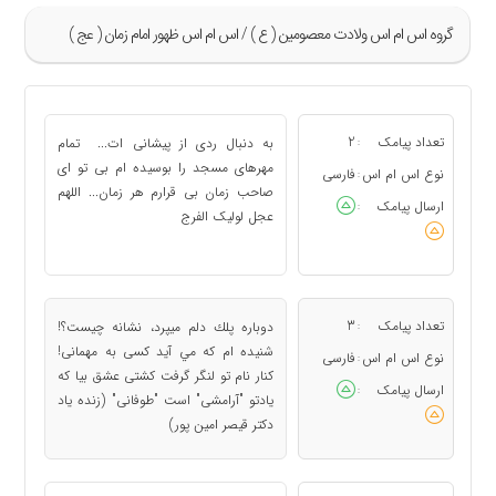
گروه اس ام اس ولادت معصومین ( ع ) / اس ام اس ظهور امام زمان ( عج )
»
105
تعداد پیامک
2
به دنبال ردی از پیشانی ات... تمام
:
106
مهرهای مسجد را بوسیده ام بی تو ای
نوع اس ام اس
فارسی
:
صاحب زمان بی قرارم هر زمان... اللهم
«
ارسال پیامک
:
عجل لولیک الفرج
تعداد پیامک
3
دوباره پلك دلم ميپرد، نشانه چیست؟!
:
شنيده ام كه مي آید كسی به مهمانی!
نوع اس ام اس
فارسی
:
كنار نام تو لنگر گرفت كشتی عشق بیا كه
ارسال پیامک
:
یادتو "آرامشی" است "طوفانی" (زنده یاد
دكتر قیصر امین پور)