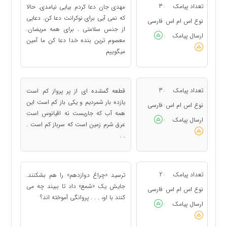
تعداد پیامک
3
مهدی جان دعا کردم بیایی نیامدی. حالا
:
که نمی آیی برای نوکرانت دعا کن. دعایی
نوع اس ام اس
فارسی
:
از جنس سلامتی . برای همه مریضان.
ارسال پیامک
:
معصوم ترین بنده خدا دعا کن ما آمین
میگوییم
تعداد پیامک
3
قطعه گمشده ای از پر پرواز کم است
:
یازده بار شمردیم و یکی باز کم است این
نوع اس ام اس
فارسی
:
همه آب که جاريست نه اقیانوس است
ارسال پیامک
:
عرق شرم زمین است که سرباز کم است .
. .
تعداد پیامک
2
ترسید «چراغ دوازدهم» را هم بشکنند.
:
جایش یک «شمع» داد تا ببیند چه می
نوع اس ام اس
فارسی
:
کنند با او، . . . پروانگی آموخته اند؟
ارسال پیامک
: