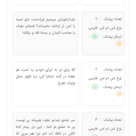
تعداد پیامک
2
بایدازخویش بپرسيم چراحجت حق خیمه
:
را امن تر ازخانه مامیداند؟ السلام علیک
نوع اس ام اس
فارسی
:
یا صاحب الزمان و رحمة الله و برکاته!
ارسال پیامک
:
تعداد پیامک
2
آقا برای تو نه !برای خودم بد است هر
:
هفته در گناه تماشا کنی مرا اللهم عجل
نوع اس ام اس
فارسی
:
لولیک الفرج
ارسال پیامک
:
تعداد پیامک
3
سر عاشق شدنم لطف طبیبانه ی توست
:
ور نه عشق تو کجا ، این دل بیمار کجا
نوع اس ام اس
فارسی
:
کاش در نافله ات نام مرا هم ببری که