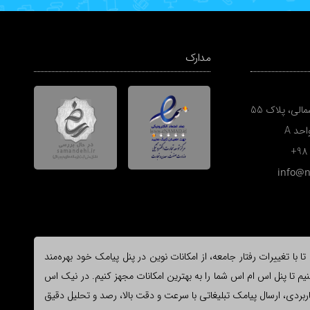
مدارک
الی، پلاک 55
+98
info@
ا تغییرات رفتار جامعه، از امکانات نوین در پنل پیامک خود بهره‌مند
یم تا پنل اس ام اس شما را به بهترین امکانات مجهز کنیم. در نیک اس
وع و کاربردی، ارسال پیامک تبلیغاتی با سرعت و دقت بالا، رصد و تحلیل دقیق