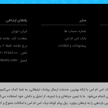
سایر
راه‌های ارتباطی
شماره حساب ها
ایران، تهران
بانک اس ام اس
سعادت آباد، علامه شم
پیشنهادات و انتقادات
برج علامه، طبقه 6، واحد A
تلفن :
 21 74552000
ایمیل :
niksms.com
اس ام اس با ارائه بهترین خدمات ارسال پیامک تبلیغاتی، به شما کمک می‌کنیم تا ب
نجام می‌شود. ما با تیمی حرفه‌ای و با تجربه، از تخیل و دانش خود استفاده می‌کن
لاش، بیشترین بازدهی را به ارمغان بیاورد. پنل پیام کوتاه نیک اس ام اس با امکانات متن