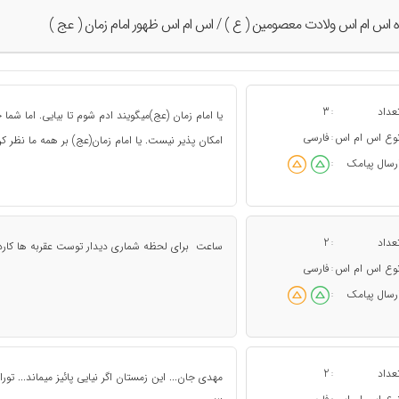
ه اس ام اس ولادت معصومین ( ع ) / اس ام اس ظهور امام زمان ( عج )
عداد
3
:
یا امام زمان (عج)میگویند ادم شوم تا بیایی. اما ش
وع اس ام اس
فارسی
:
امکان پذیر نیست. یا امام زمان(عج) بر همه ما نظر ک
رسال پیامک
:
عداد
2
:
ساعت برای لحظه شماری دیدار توست عقربه ها کارد 
وع اس ام اس
فارسی
:
رسال پیامک
:
عداد
2
:
مهدی جان... این زمستان اگر نیایی پائیز میماند... تورا