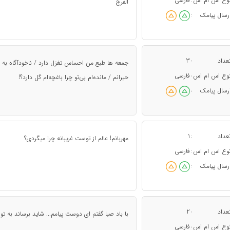
وع اس ام اس
فارسی
:
الفرج
رسال پیامک
:
عداد
3
:
جمعه ها طبع من احساس تغزل دارد / ناخودآگاه به س
وع اس ام اس
فارسی
:
حیرانم / مانده‌ام بی‌تو چرا باغچه‌ام گل دارد؟!
رسال پیامک
:
عداد
1
:
مهربانم! عالم از توست غریبانه چرا میگردی؟
وع اس ام اس
فارسی
:
رسال پیامک
:
عداد
2
:
با باد صبا گفتم ای دوست پیامم... شاید برساند به تو 
وع اس ام اس
فارسی
: