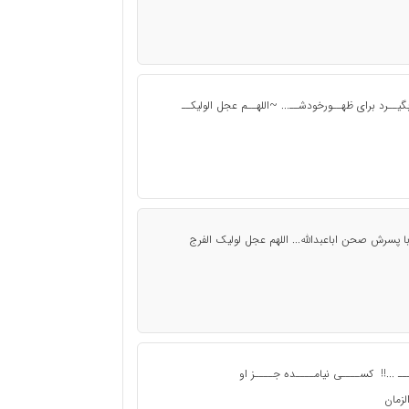
بگیــرد برای ظهــورخودشــ... ~اللهــم عجل الولیکــ
پسرش صحن اباعبدالله... اللهم عجل لولیک الفرج
 ...!! کســــی نیامــــده جــــز او
لزمان