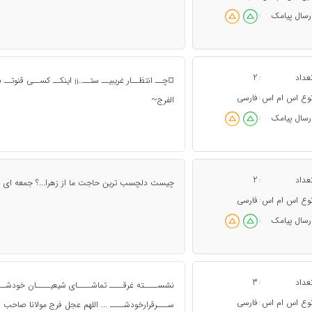
رسال پیامک
:
عداد
2
:
¤چــ انتظــار غریبیــ ستــ..¡¡ اینکــ کســی قنوتــ 
وع اس ام اس
فارسی
:
الفرج~
رسال پیامک
:
عداد
2
:
چیست دلچسب ترین حاجت ما از زهرا...؟ جمعه ای با 
وع اس ام اس
فارسی
:
رسال پیامک
:
عداد
3
:
نشســــته غرقــــ تماشــــای شیعیــــان خودشــــ
وع اس ام اس
فارسی
:
ســـرقرارخودشــــ ... اللهم عجل فرج مولانا صاحب ا