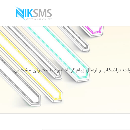
ت درانتخاب و ارسال پیام کوتاه انبوه با محتوای مشخص