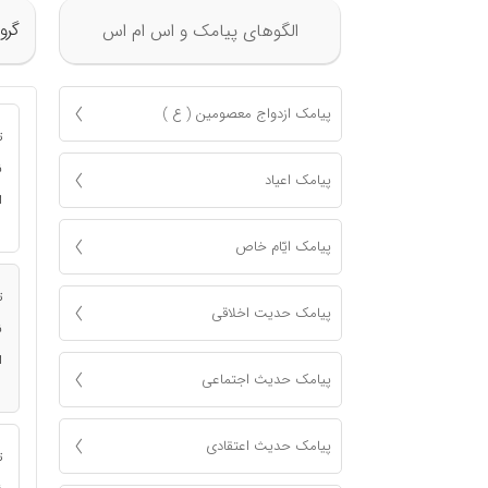
گرو
الگوهای پیامک و اس ام اس
پیامک ازدواج معصومين ( ع )
ت
ن
پیامک اعياد
ا
پیامک ايّام خاص
ت
پیامک حدیت اخلاقی
ن
ا
پیامک حدیث اجتماعی
پیامک حدیث اعتقادی
ت