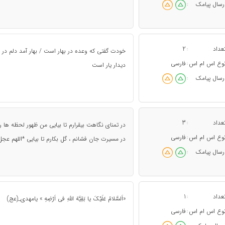
رسال پیامک
:
عداد
2
:
خودت گفتی که وعده در بهار است / بهار آمد دلم در 
وع اس ام اس
فارسی
:
دیدار یار است
رسال پیامک
:
عداد
3
:
در تمنای نگاهت بیقرارم تا بیایی من ظهور لحظه ها 
وع اس ام اس
فارسی
:
در مسیرت جان فشانم ، گل بکارم تا بیایی *اللهم عجل
رسال پیامک
:
عداد
1
:
«اَلسَّلامُ عَلَیْکَ یا بَقِیَّهَ اللَّهِ فی اَرْضِهِ » یامهدی_(عج)
وع اس ام اس
فارسی
: