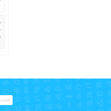
ا
ت
ن
ا