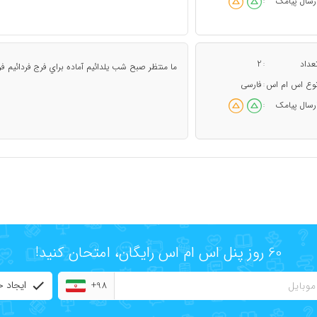
رسال پیامک
:
عداد
2
:
ما منتظر صبح شب يلدائيم آماده براي فرج فردائيم فرد
وع اس ام اس
فارسی
:
رسال پیامک
:
60 روز پنل اس ام اس رایگان، امتحان کنید!
ایجاد 
+98