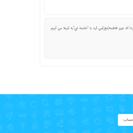
ا که عزيز فاطمه(عج)مي آيد با "خامنه اي"به کربلا مي آييم
حساب