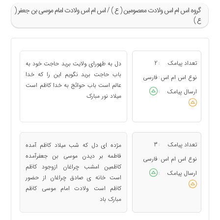
گروه اس ام اس ولادت معصومین ( ع ) / اس ام اس ولادت امام موسی بن جعفر (
ع )
»
1
تعداد پیامک
2
دل به طهورای ولایت برید حاجت خود به
:
2
باب حاجت برید نگویم این را که خدا
نوع اس ام اس
فارسی
:
عالم است باب حوائج به خدا کاظم است
3
ارسال پیامک
:
میلاد نور مبارک
4
5
«
تعداد پیامک
3
مژده ای دل که شب میلاد کاظم آمده
:
فاطمه بر دیدن موسی بن جعفرآمده
نوع اس ام اس
فارسی
:
کاظمین امشب چراغان ازوجود کاظم
ارسال پیامک
:
است خانه ی صادق چراغان از حضور
کاظم است ولادت امام موسی کاظم
مبارک باد