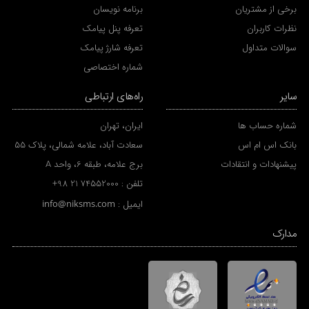
برخی از مشتریان
برنامه نویسان
نظرات کاربران
تعرفه پنل پیامک
سوالات متداول
تعرفه شارژ پیامک
شماره اختصاصی
سایر
راه‌های ارتباطی
شماره حساب ها
ایران، تهران
بانک اس ام اس
سعادت آباد، علامه شمالی، پلاک 55
پیشنهادات و انتقادات
برج علامه، طبقه 6، واحد A
تلفن :
+98 21 74552000
ایمیل :
info@niksms.com
مدارک