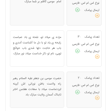
امام موسی کاظم بر شما مبارک
نوع اس ام اس
فارسی
:
ارسال پیامک
:
تعداد پیامک
3
مژده‏ ى میلاد تو، نفحه ى باد صباست
:
رایحه ‏ى یاد تو با دل ما آشناست آمدى و
نوع اس ام اس
فارسی
:
باب هر حاجت دلها شدى باب حوائج
ارسال پیامک
:
تویى، نام تو ذکر خداست میلاد نور مبارک
تعداد پیامک
2
حضرت موسی بن جعفر علیه ‏السلام رهبر
:
راه ولاست باطن نورانی‏ اش آیینه
نوع اس ام اس
فارسی
:
ایزدنماست میلاد با سعادت هفتمن اختر
ارسال پیامک
:
تابناک آسمان ولایت مبارک باد