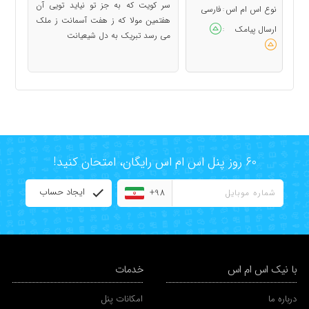
سر کویت که به جز تو نیاید تویى آن
نوع اس ام اس
فارسی
:
هفتمین مولا که ز هفت آسمانت ز ملک
ارسال پیامک
:
مى ‏رسد تبریک به دل شیعیانت
60 روز پنل اس ام اس رایگان، امتحان کنید!
ایجاد حساب
+98
با نیک اس ام اس
خدمات
درباره ما
امکانات پنل