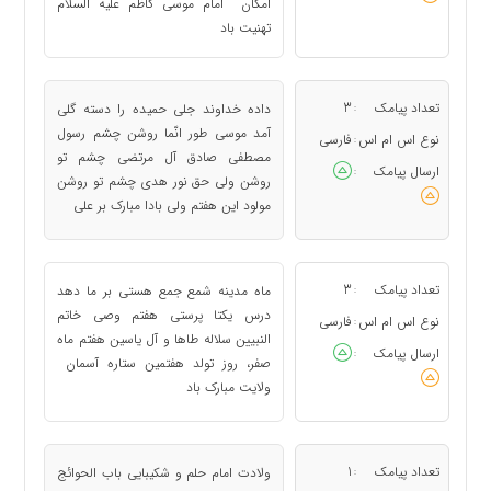
امکان امام موسی کاظم علیه السلام
تهنیت باد
تعداد پیامک
3
داده خداوند جلى حمیده را دسته گلى
:
آمد موسى طور انّما روشن چشم رسول
نوع اس ام اس
فارسی
:
مصطفى صادق آل مرتضى چشم تو
ارسال پیامک
:
روشن ولى حق نور هدى چشم تو روشن
مولود این هفتم ولى بادا مبارک بر على
تعداد پیامک
3
ماه مدینه شمع جمع هستى بر ما دهد
:
درس یکتا پرستى هفتم وصى خاتم
نوع اس ام اس
فارسی
:
النبیین سلاله طاها و آل یاسین هفتم ماه
ارسال پیامک
:
صفر، روز تولد هفتمین ستاره آسمان
ولایت مبارک باد
تعداد پیامک
1
ولادت امام حلم و شکیبایی باب الحوائج
: