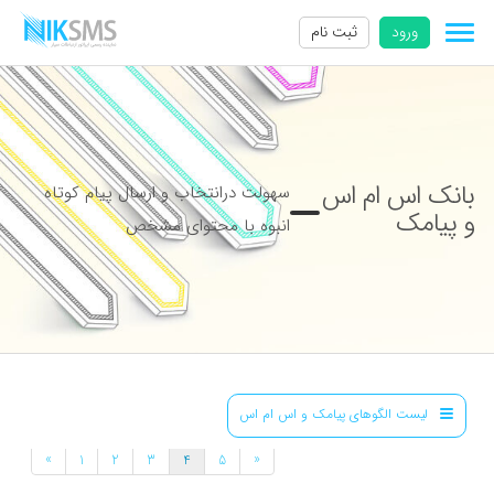
ورود
ثبت نام
بانک اس ام اس
سهولت درانتخاب و ارسال پیام کوتاه
و پیامک
انبوه با محتوای مشخص
لیست الگوهای پیامک و اس ام اس
»
«
1
2
3
4
5