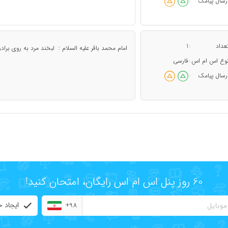
رسال پیامک
:
عداد
1
:
امام محمد باقر علیه السلام : لبخند مرد به روى برا
وع اس ام اس
فارسی
:
رسال پیامک
:
60 روز پنل اس ام اس رایگان، امتحان کنید!
ایجاد 
+98