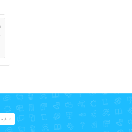
ا
ت
ن
ا