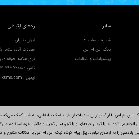
سایر
راه‌های ارتباطی
شماره حساب ها
ایران، تهران
بانک اس ام اس
سعادت آباد، علامه شم
پیشنهادات و انتقادات
برج علامه، طبقه 6، واحد A
تلفن :
 21 74552000
ایمیل :
niksms.com
اس ام اس با ارائه بهترین خدمات ارسال پیامک تبلیغاتی، به شما کمک می‌کنیم تا ب
نجام می‌شود. ما با تیمی حرفه‌ای و با تجربه، از تخیل و دانش خود استفاده می‌کن
لاش، بیشترین بازدهی را به ارمغان بیاورد. پنل پیام کوتاه نیک اس ام اس با امکانات متن