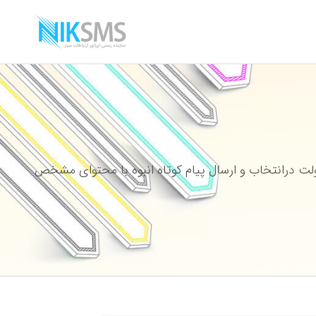
ت درانتخاب و ارسال پیام کوتاه انبوه با محتوای مشخص