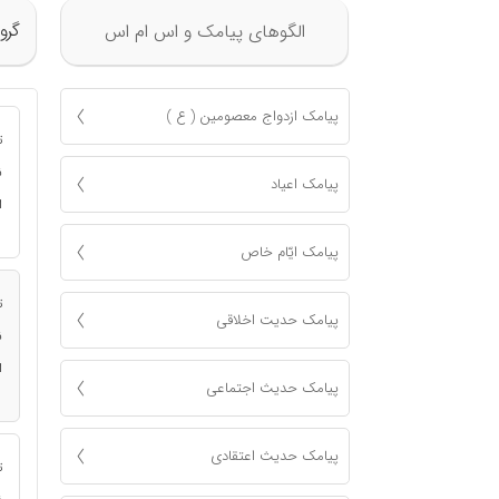
گرو
الگوهای پیامک و اس ام اس
پیامک ازدواج معصومين ( ع )
ت
ن
پیامک اعياد
ا
پیامک ايّام خاص
ت
پیامک حدیت اخلاقی
ن
ا
پیامک حدیث اجتماعی
پیامک حدیث اعتقادی
ت