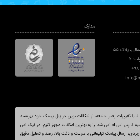
مدارک
الی، پلاک 55
+98
info@
ا تغییرات رفتار جامعه، از امکانات نوین در پنل پیامک خود بهره‌مند
یم تا پنل اس ام اس شما را به بهترین امکانات مجهز کنیم. در نیک اس
وع و کاربردی، ارسال پیامک تبلیغاتی با سرعت و دقت بالا، رصد و تحلیل دقیق