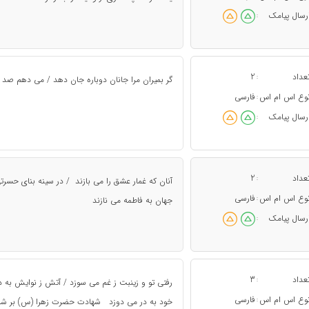
رسال پیامک
:
عداد
2
:
گر بمیران مرا جانان دوباره جان دهد / می دهم صد بار
وع اس ام اس
فارسی
:
رسال پیامک
:
عداد
2
:
آنان که غمار عشق را می بازند / در سینه بنای ح
وع اس ام اس
فارسی
:
جهان به فاطمه می نازند
رسال پیامک
:
عداد
3
:
رفتی تو و زینبت ز غم می سوزد / آتش ز نوایش به دلم
وع اس ام اس
فارسی
:
خود به در می دوزد شهادت حضرت زهرا (س) بر شما