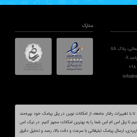
مدارک
الی، پلاک 55
+98
info@
ا تغییرات رفتار جامعه، از امکانات نوین در پنل پیامک خود بهره‌مند
یم تا پنل اس ام اس شما را به بهترین امکانات مجهز کنیم. در نیک اس
وع و کاربردی، ارسال پیامک تبلیغاتی با سرعت و دقت بالا، رصد و تحلیل دقیق