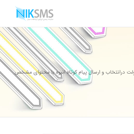
ت درانتخاب و ارسال پیام کوتاه انبوه با محتوای مشخص