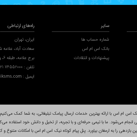
سایر
راه‌های ارتباطی
شماره حساب ها
ایران، تهران
بانک اس ام اس
سعادت آباد، علامه شم
پیشنهادات و انتقادات
برج علامه، طبقه 6، واحد A
تلفن :
 21 74552000
ایمیل :
niksms.com
اس ام اس با ارائه بهترین خدمات ارسال پیامک تبلیغاتی، به شما کمک می‌کنیم تا ب
نجام می‌شود. ما با تیمی حرفه‌ای و با تجربه، از تخیل و دانش خود استفاده می‌کن
لاش، بیشترین بازدهی را به ارمغان بیاورد. پنل پیام کوتاه نیک اس ام اس با امکانات متن