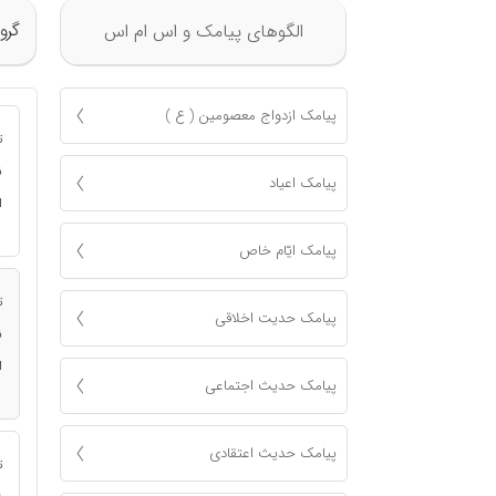
گرو
الگوهای پیامک و اس ام اس
پیامک ازدواج معصومين ( ع )
ت
ن
پیامک اعياد
ا
پیامک ايّام خاص
ت
پیامک حدیت اخلاقی
ن
ا
پیامک حدیث اجتماعی
پیامک حدیث اعتقادی
ت