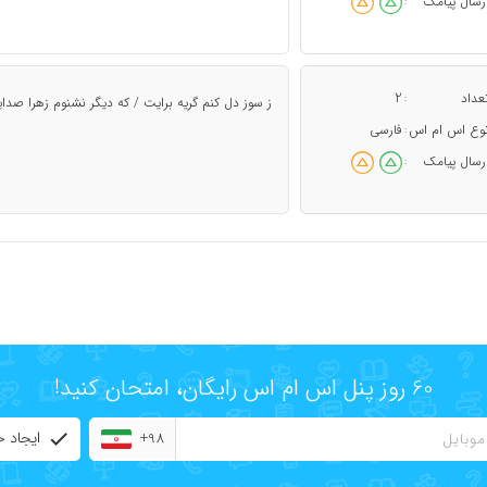
رسال پیامک
:
عداد
2
:
ز سوز دل کنم گریه برایت / که دیگر نشنوم زهرا صدای
وع اس ام اس
فارسی
:
رسال پیامک
:
60 روز پنل اس ام اس رایگان، امتحان کنید!
ایجاد 
+98