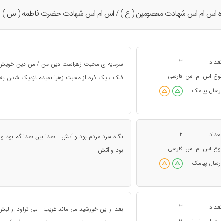
ه اس ام اس شهادت معصومين ( ع ) / اس ام اس شهادت حضرت فاطمه ( س )
عداد
3
:
سرمایه ی محبت زهراست دین من / من دین خویش را ب
وع اس ام اس
فارسی
:
فلک / یک ذره از محبت زهرا نمیدم نزدیک شدن به 
رسال پیامک
:
عداد
2
:
نگاه سرد مردم بود و آتش صدا بین صدا گم بود
وع اس ام اس
فارسی
:
بود و آتش
رسال پیامک
:
عداد
3
:
بعد از این خورشید می ماند غریب می تراود از لب