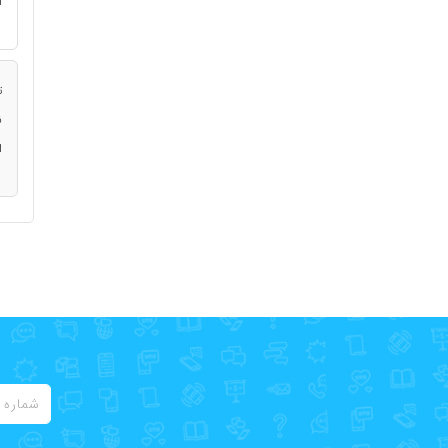
ا
ت
ن
ا