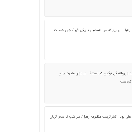
ادم زهرا ان روز که من هستم و تاریکی قبر / جان حسنت
ز پروانه گل نرگس کجاست؟ در عزای مادرت یابن
س کجاست
ن علی بود کنار تربتت مظلومه زهرا / سر شب تا سحر گریان