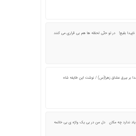
اى ناپیدا بقیع! در تو حتّى لحظه ها هم بى قرارى مى کنند
خدا بر بیرق عشاق زهرا(س) / نوشت این طایفه شاه
ان یاد ندارد چه مکان دل من در بی یک واژه ی بی خاتمه