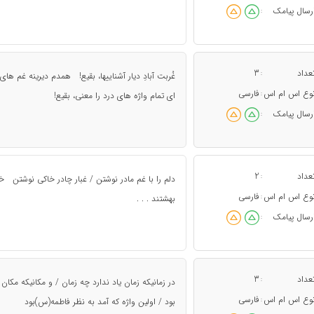
رسال پیامک
:
عداد
3
:
غُربت آبادِ دیار آشناییها، بقیع! همدم دیرینه غم ه
وع اس ام اس
فارسی
:
اى تمام واژه هاى درد را معنى، بقیع!
رسال پیامک
:
عداد
2
:
دلم را با غم مادر نوشتن / غبار چادر خاکی نوشتن 
وع اس ام اس
فارسی
:
بهشتند . . .
رسال پیامک
:
عداد
3
:
در زمانیکه زمان یاد ندارد چه زمان / و مکانیکه مک
وع اس ام اس
فارسی
:
بود / اولین واژه که آمد به نظر فاطمه(س)بود