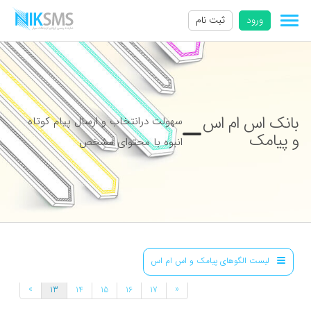
ورود
ثبت نام
بانک اس ام اس
سهولت درانتخاب و ارسال پیام کوتاه
و پیامک
انبوه با محتوای مشخص
لیست الگوهای پیامک و اس ام اس
»
«
13
14
15
16
17