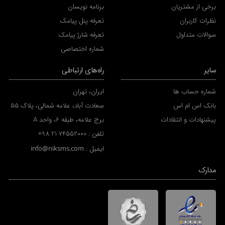
برخی از مشتریان
برنامه نویسان
نظرات کاربران
تعرفه پنل پیامک
سوالات متداول
تعرفه شارژ پیامک
شماره اختصاصی
سایر
راه‌های ارتباطی
شماره حساب ها
ایران، تهران
بانک اس ام اس
سعادت آباد، علامه شمالی، پلاک 55
پیشنهادات و انتقادات
برج علامه، طبقه 6، واحد A
تلفن :
+98 21 74552000
ایمیل :
info@niksms.com
مدارک