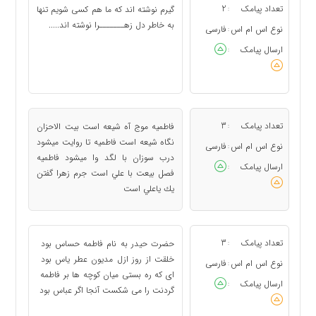
تعداد پیامک
2
گیرم نوشته اند که ما هم کسی شویم تنها
:
به خاطر دل زهـــــــرا نوشته اند.....
نوع اس ام اس
فارسی
:
ارسال پیامک
:
تعداد پیامک
3
فاطميه موج آه شيعه است بيت الاحزان
:
نگاه شيعه است فاطميه تا روايت ميشود
نوع اس ام اس
فارسی
:
درب سوزان با لگد وا ميشود فاطميه
ارسال پیامک
:
فصل بيعت با علي است جرم زهرا گفتن
يك ياعلي است
تعداد پیامک
3
حضرت حیدر به نام فاطمه حساس بود
:
خلقت از روز ازل مدیون عطر یاس بود
نوع اس ام اس
فارسی
:
ای که ره بستی میان کوچه ها بر فاطمه
ارسال پیامک
:
گردنت را می شکست آنجا اگر عباس بود