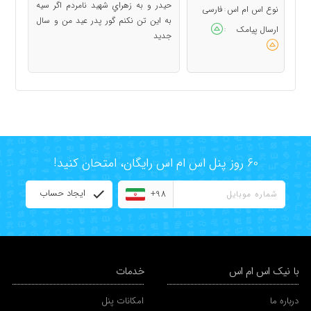
حيدر و به زهراي شهيد نامردم اگر سيه
نوع اس ام اس
فارسی
:
به اين تن نكنم گور پدر عيد من و سال
ارسال پیامک
:
جديد
60 روز پنل اس ام اس رایگان، امتحان کنید!
ایجاد حساب
+98
با نیک اس ام اس
خدمات
درباره ما
امکانات پنل