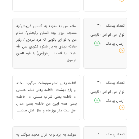
تعداد پیامک
3
سلام من به مدینه به آسمان غریبش/به
:
مسجد نبوی وبه آستان رفیعش/ سلام
نوع اس ام اس
فارسی
:
من به تو ای بانویی که مرد نبردی / زغیر
ارسال پیامک
:
حادثه دیدی به یار شکوه نکردی صل الله
علیک یا فاطمه الزهرا(س) یا قره العین
الرسول
تعداد پیامک
3
فاطمه یعنی تمام سرنوشت میگوید لبخند
:
او باغ بهشت فاطمه یعنی تمام هستی
نوع اس ام اس
فارسی
:
ام فاطمه یعنی شراب مستی ام فاطمه
ارسال پیامک
:
یعنی همه آیین من فاطمه یعنی مدال
اهل بیت ذکر روز ماه و سال اهل بیت....
تعداد پیامک
2
سوگند به ايزد و به قرآن مجيد سوگند به
: