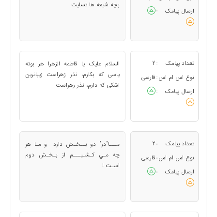
بچه شیعه ها تسلیت
ارسال پیامک
:
تعداد پیامک
2
السلام علیک یا فاطمه الزهرا هر بوته
:
یاسی که بکارم، نذر زهراست زیباترین
نوع اس ام اس
فارسی
:
اشکی که دارم، نذر زهراست
ارسال پیامک
:
تعداد پیامک
2
مـــا"در" دو بــخـش دارد و مـا هر
:
چه مـي كـشـيـــم از بـخـش دوم
نوع اس ام اس
فارسی
:
اسـت !
ارسال پیامک
: