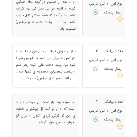
ام / بعد از حسین در کربلا بالله خدایی
نوع اس ام اس
فارسی
:
کرده ام آنچه مرا بی صبر کرد بزم شراب
ارسال پیامک
:
شام بود / آنجا که باشد مقتلم کنج خراب
شام بود . . . وفات حضرت زینب(س)
تسلیت باد.
تعداد پیامک
3
حال و هوای کربلا در حال من پیدا بود /
:
هر کس حسینی می شود با نام من شیدا
نوع اس ام اس
فارسی
:
شود من زینبم دخت علی آئینه زهرا منم
ارسال پیامک
:
/ پیغمبر پیغمبران مجموعه ی غمها منم .
. . وفات حضرت زینب(س) تسلیت باد
تعداد پیامک
2
ای سرکه بود بار غمت بر دوشم / زود
:
است که داغ تو کند گل پوشم بر خطبه
نوع اس ام اس
فارسی
:
ی من تو گوش کردی اکنون / قرآن تو
ارسال پیامک
:
بخوان که من سراپا گوشم . . .