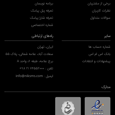
برخی از مشتریان
برنامه نویسان
نظرات کاربران
تعرفه پنل پیامک
سوالات متداول
تعرفه شارژ پیامک
شماره اختصاصی
سایر
راه‌های ارتباطی
شماره حساب ها
ایران، تهران
بانک اس ام اس
سعادت آباد، علامه شمالی، پلاک 55
پیشنهادات و انتقادات
برج علامه، طبقه 6، واحد A
تلفن :
+98 21 74552000
ایمیل :
info@niksms.com
مدارک