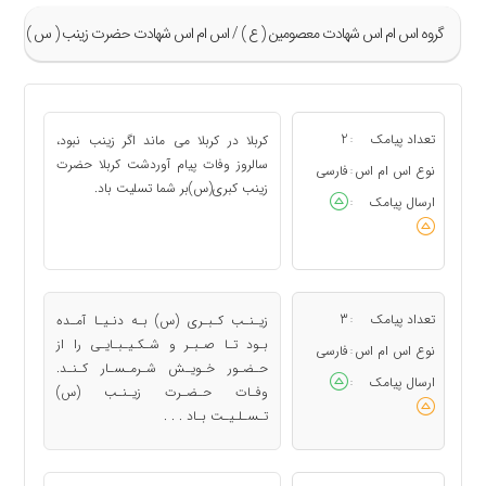
گروه اس ام اس شهادت معصومين ( ع ) / اس ام اس شهادت حضرت زینب ( س )
»
1
تعداد پیامک
2
کربلا در کربلا می ماند اگر زینب نبود،
:
2
سالروز وفات پیام آوردشت کربلا حضرت
نوع اس ام اس
فارسی
:
زینب کبرى(س)بر شما تسلیت باد.
«
ارسال پیامک
:
تعداد پیامک
3
زیـنـب کـبـری (س) بـه دنـیـا آمـده
:
بـود تـا صـبـر و شـکـیـبـایـی را از
نوع اس ام اس
فارسی
:
حـضـور خـویـش شـرمـسـار کـنـد.
ارسال پیامک
:
وفـات حـضـرت زیـنـب (س)
تـسـلـیـت بـاد . . .