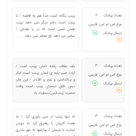
تعداد پیامک
2
زینب یگانه است خدا هم به فاطمه / تا
:
زینب است دختر دیگر نمی دهد زینب
نوع اس ام اس
فارسی
:
همان کسی است که در را عفتش /
ارسال پیامک
:
عباس می دهد نخ معجر نمی دهد . . .
تعداد پیامک
3
زلف عفاف، رشته دامان زینب است /
:
آیات صبر، پایه ی ایمان زینب است ایثار
نوع اس ام اس
فارسی
:
و پـاکدامنی و عزم و اقتدار / این چار،
ارسال پیامک
:
درسِ طفلِ دبستان زینب است وفات
حضرت زینب(س) تسلیت باد
تعداد پیامک
3
نه تنها زینب از دین یاوری کرد / به
:
همت کاروان را رهبری کرد به دوران
نوع اس ام اس
فارسی
:
اسارت با یتیمان / نوازشها به مهر مادری
ارسال پیامک
: