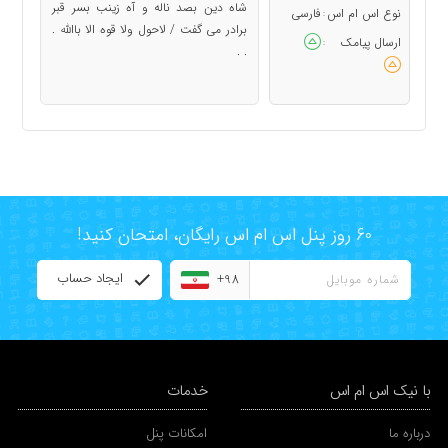
شاه دین بصد ناله و آه زینب بسر قبر
نوع اس ام اس
فارسی
:
برادر می گفت / لاحول ولا قوه الا باالله .
ارسال پیامک
:
. .
60 روز پنل اس ام اس رایگان، امتحان کنید!
ایجاد حساب
+98
با نیک اس ام اس
خدمات
درباره ما
امکانات پنل