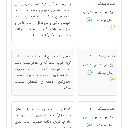
تعداد پیامک
3
یا ﺯﯾﻨﺐ(ﺱ) ﺗﻮ ﮐﻮﻩ ﺻﺒﺮ ﺑﺎﺷﯽ ﻭ ﻣﻦ
:
ﻧﮕﺎﻫﻢ ﺑﻪ ﺑﯽ ﺻﺒﺮﺍﻧﯽ ﺑﺎﺷﺪ ﮐﻪ ﺍﺩﻋﺎﯼ
نوع اس ام اس
فارسی
:
ﺍﺳﻮﻩ ﺑﻮﺩﻥ ﺩﺍﺭﻧﺪ ؟! ﺗﻮ ﻓﺮﻣﺎﻧﺒﺮﺩﺍﺭ ﺍﻣﺎﻡ
ارسال پیامک
:
ﺧﻮﯾﺶ ﺑﺎﺷﯽ ﻭ ﻣﻦ ﻏﺎﻓﻞ ﺍﺯ ﺍﻣﺎﻡ ﺣﺎﺿﺮ ﻭ
ﺣﯽّ ﺧﻮﺩ ﺑﺎﺷﻢ ؟ ﯾﺎﺭﯼ ﺍﻡ ﮐﻦ... ﻭﻓﺎﺕ
ﺣﻀﺮﺕ ﺯﯾﻨﺐ(س) ﺗﺴﻠﯿﺖ ﺑﺎﺩ.
تعداد پیامک
3
خوبی گریه در آن است که در شب باشد
:
گریه خوب است که بر معجر زینب باشد
نوع اس ام اس
فارسی
:
وفات شهادت گونه ی خانم حضرت
ارسال پیامک
:
زینب(س) رو به مولا و سرورمون حضرت
مهدی(عج) وهمه ی شیعیان تسلیت
میگم...
تعداد پیامک
2
گذشتی از همه چیزت به پای عشق
:
حسین(ع) چه خواهری تو برادر، که
نوع اس ام اس
فارسی
:
مادری کردی وفات حضرت زینب کبری
ارسال پیامک
:
(س) تسلیت باد.