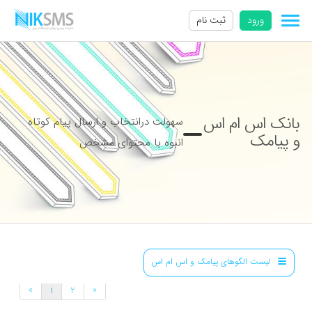
ورود
ثبت نام
بانک اس ام اس
سهولت درانتخاب و ارسال پیام کوتاه
و پیامک
انبوه با محتوای مشخص
لیست الگوهای پیامک و اس ام اس
»
«
1
2