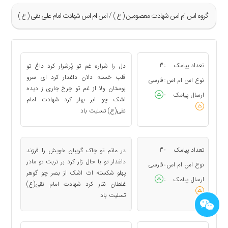
گروه اس ام اس شهادت معصومين ( ع ) / اس ام اس شهادت امام علی نقی ( ع )
»
1
تعداد پیامک
3
دل را شراره غم تو پُرشرار کرد داغ تو
:
2
قلب خسته دلان داغدار کرد اى سرو
نوع اس ام اس
فارسی
:
بوستان ولا از غم تو چرخ جارى ز دیده
3
ارسال پیامک
:
اشک چو ابر بهار کرد شهادت امام
«
نقی(ع) تسلیت باد
تعداد پیامک
3
در ماتم تو چاک گریبان خویش را فرزند
:
داغدار تو با حال زار کرد بر تربت تو مادر
نوع اس ام اس
فارسی
:
پهلو شکسته ات اشک از بصر چو گوهر
ارسال پیامک
:
غلطان نثار کرد شهادت امام نقی(ع)
تسلیت باد