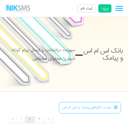
ورود
ثبت نام
بانک اس ام اس
سهولت درانتخاب و ارسال پیام کوتاه
و پیامک
انبوه با محتوای مشخص
لیست الگوهای پیامک و اس ام اس
»
«
1
2
3