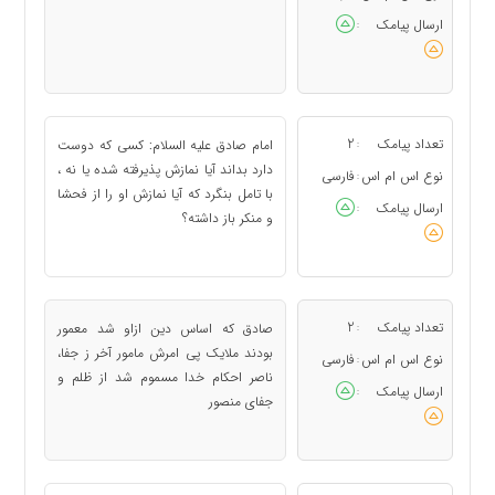
ارسال پیامک
:
تعداد پیامک
2
امام صادق علیه السلام: کسی که دوست
:
دارد بداند آیا نمازش پذیرفته شده یا نه ،
نوع اس ام اس
فارسی
:
با تامل بنگرد که آیا نمازش او را از فحشا
ارسال پیامک
:
و منکر باز داشته؟
تعداد پیامک
2
صادق که اساس دین ازاو شد معمور
:
بودند ملایک پی امرش مامور آخر ز جفا،
نوع اس ام اس
فارسی
:
ناصر احکام خدا مسموم شد از ظلم و
ارسال پیامک
:
جفای منصور