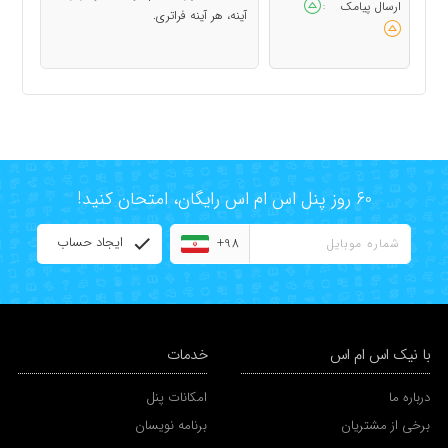
ارسال پیامک
:
آينه، هر آينه فراترى.
60 روز پنل اس ام اس رایگان، امتحان کنید!
ایجاد حساب
+98
با نیک اس ام اس
خدمات
درباره ما
امکانات پنل
برخی از مشتریان
برنامه نویسان