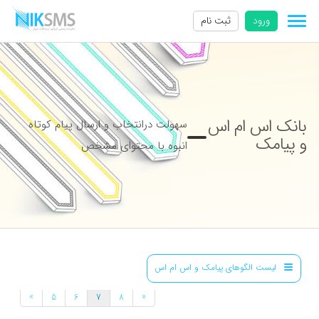
ورود
ثبت نام
بانک اس ام اس
سهولت درانتخاب و ارسال پیام کوتاه
و پیامک
انبوه با محتوای مشخص
لیست الگوهای پیامک و اس ام اس
»
«
5
6
7
8