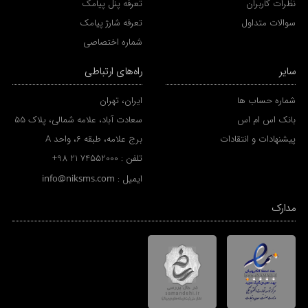
نظرات کاربران
تعرفه پنل پیامک
سوالات متداول
تعرفه شارژ پیامک
شماره اختصاصی
سایر
راه‌های ارتباطی
شماره حساب ها
ایران، تهران
بانک اس ام اس
سعادت آباد، علامه شمالی، پلاک 55
پیشنهادات و انتقادات
برج علامه، طبقه 6، واحد A
تلفن :
+98 21 74552000
ایمیل :
info@niksms.com
مدارک