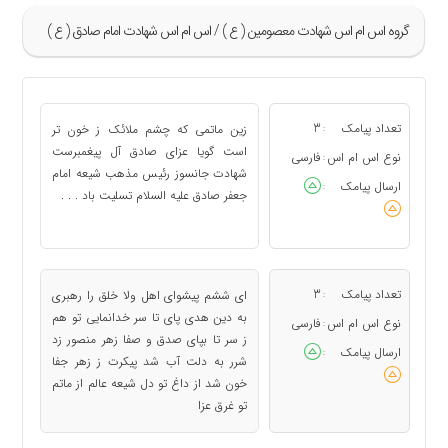
گروه اس ام اس شهادت معصومين ( ع ) / اس ام اس شهادت امام صادق ( ع )
»
5
تعداد پیامک
3
زین ماتمى که چشم ملائک ز خون تر
:
6
است گویا عزاى صادق آل پیغمبرست
نوع اس ام اس
فارسی
:
شهادت جانسوز رئیس مذهب شیعه امام
7
ارسال پیامک
:
جعفر صادق علیه السلام تسلیت باد . . .
8
«
تعداد پیامک
3
ای ششم پیشوای اهل ولا خلق را رهبری
:
به دین هدی پای تا سر خدانمایی تو هم
نوع اس ام اس
فارسی
:
ز سر تا بپای صدق و صفا زهر منصور زد
ارسال پیامک
:
شرر به دلت آب شد پیکرت ز زهر جفا
خون شد از داغ تو دل شیعه عالم از ماتم
تو غرق عزا