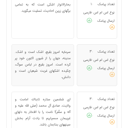
تعداد پیامک
1
بحارالانوار اشکی است که به تمامی
:
برگ‏های زرین احادیث، تسلیت می‏گوید.
نوع اس ام اس
فارسی
:
ارسال پیامک
:
تعداد پیامک
3
سرمایه امروز بقیع، اشک است و اشک.
:
مدینه، جهان را از شیون اکنون خود پر
نوع اس ام اس
فارسی
:
کرده است. امروز بقیع در لباس سوگ،
ارسال پیامک
:
چکیده اشک‏های غربت شیعیان است و
دانش،
تعداد پیامک
3
اى ششمين ستاره تابناك امامت و
:
ولايت، صادق آل محمد (صلى الله عليه و
نوع اس ام اس
فارسی
:
آله و سلّم)! نامت را با افتخار به دل‏هاى
ارسال پیامک
:
غريبمان مى‏سپاريم تا يادت آرام بخش
سينه‏هاى بى‏تابمان باشد.