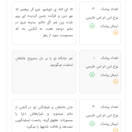
تعداد پیامک
3
الا ای لاله ی خوشبو، عزیز آل پیغمبر که
:
بهر دین و قرآنت چنین گردیده ای پرپر
نوع اس ام اس
فارسی
:
شده زین غم، گل خاتم، مدینه غرق در
ارسال پیامک
:
ماتم دوصد لعنت به آنکس باد که
مسمومت نمود از زهر
تعداد پیامک
1
غم جانکاه تو را بر دل مجروح عاشقان
:
تسلیت می‏گوییم.
نوع اس ام اس
فارسی
:
ارسال پیامک
:
تعداد پیامک
3
جان عاشقان و شیفتگان تو، در آتشی از
:
ماتم می‏سوزد و شراره‏اش دنیا را
نوع اس ام اس
فارسی
:
می‏سوزاند. هق‏هق گریه، رخصت تسلیت‏گویی
ارسال پیامک
:
نمی‏دهد و طاقت شانه‏ها را می‏گیرد.