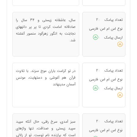
تعداد پیامک
2
سال، عاشقانه زيستى و 34 سال را
:
صادقانه امامت كردى تا پر پر دانه‏هاى
نوع اس ام اس
فارسی
:
نجابتت به انگور زهرآلود منصور آغشته
ارسال پیامک
:
شد.
تعداد پیامک
2
در تو كرامت باران موج مى‏زند. با تلاوت
:
قرآن هم آغوشى و دست‏هايت، مونس
نوع اس ام اس
فارسی
:
آسمان مدينه‏اند
ارسال پیامک
:
تعداد پیامک
2
سبز آمدى، سرخ رفتى، حال آنكه سپيد
:
سپيد زيستى و صداقت، تنها واژه‏اى
نوع اس ام اس
فارسی
:
است كه برازنده نام توست. تو از زلالى