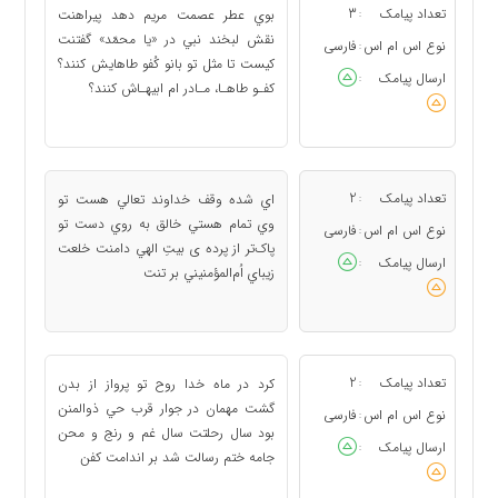
تعداد پیامک
3
بوي عطر عصمت مريم دهد پيراهنت
:
نقش لبخند نبي در «يا محمّد» گفتنت
نوع اس ام اس
فارسی
:
کيست تا مثل تو بانو کُفو طاهايش کنند؟
ارسال پیامک
:
کفـو طاهـا، مـادر ام ابيهـاش کنند؟
تعداد پیامک
2
اي شده وقف خداوند تعالي هست تو
:
وي تمام هستي خالق به روي دست تو
نوع اس ام اس
فارسی
:
پاک‌تر از پرده ی بيتِ الهي دامنت خلعت
ارسال پیامک
:
زيباي اُم‌المؤمنيني بر تنت
تعداد پیامک
2
کرد در ماه خدا روح تو پرواز از بدن
:
گشت مهمان در جوار قرب حي ذوالمنن
نوع اس ام اس
فارسی
:
بود سال رحلتت سال غم و رنج و محن
ارسال پیامک
:
جامه ختم رسالت شد بر اندامت کفن