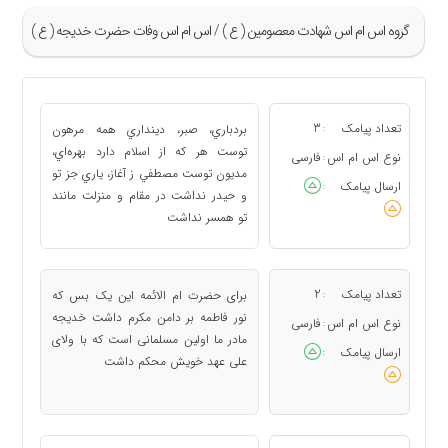
گروه اس ام اس شهادت معصومين ( ع ) / اس ام اس وفات حضرت خدیجه ( ع )
»
1
تعداد پیامک
3
بردباري، صبر، دينداري همه مرهون
:
2
توست هر که از اسلام دارد بهره‌اي،
نوع اس ام اس
فارسی
:
مديون توست مصطفي ز آغاز، ياري جز تو
3
ارسال پیامک
:
و حيدر نداشت در مقام و منزلت مانند
«
تو همسر نداشت
تعداد پیامک
2
برای حضرت ام الائمه این یک بس که
:
نور فاطمه بر دامن مکرم داشت خدیجه
نوع اس ام اس
فارسی
:
مادر ما اولین مسلمانی است که با ولای
ارسال پیامک
:
علی عهد خویش محکم داشت