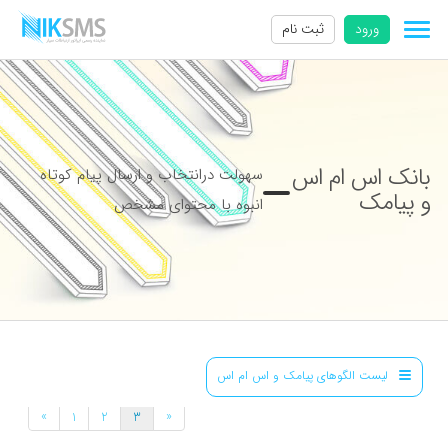
ورود
ثبت نام
بانک اس ام اس
سهولت درانتخاب و ارسال پیام کوتاه
و پیامک
انبوه با محتوای مشخص
لیست الگوهای پیامک و اس ام اس
»
«
1
2
3