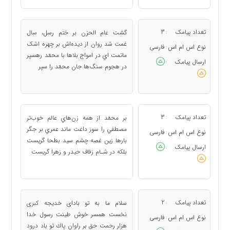
تعداد پیامک
3
گشت عام الحزن بر ختم رسل، سال
:
غمت شد روان از ديده‌اش بر چهره اشک
نوع اس ام اس
فارسی
:
ماتمت اي در امواج بلاها با محمّد رهسپر
ارسال پیامک
:
در هجوم سنگ‌ها جان محمّد را سپر
تعداد پیامک
3
بر محمّد از همه زن‌هاي عالم خوب‌تر
:
مصطفي را سوز داغت ماند عمري بر جگر
نوع اس ام اس
فارسی
:
بارها زين غصه چشم سيد بطحا گريست
ارسال پیامک
:
بلکه در شـام زفاف حيدر و زهرا گريست
تعداد پیامک
2
سلام ما به تو باداى خديجه كبرى
:
نخست همسر خوش طينت رسول خدا
نوع اس ام اس
فارسی
:
هزار رحمت حق بر راوان پاك تو باد درود