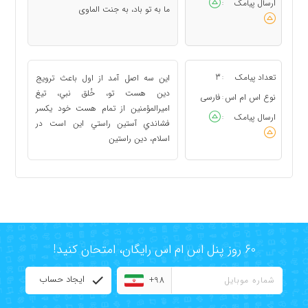
ارسال پیامک
:
ما به تو باد، به جنت الماوى
تعداد پیامک
3
اين سه اصل آمد از اول باعث ترويج
:
دين هست تو، خُلق نبي، تيغ
نوع اس ام اس
فارسی
:
اميرالمؤمنين از تمام هست خود يکسر
ارسال پیامک
:
فشاندي آستين راستي اين است در
اسلام، دين راستين
60 روز پنل اس ام اس رایگان، امتحان کنید!
ایجاد حساب
+98