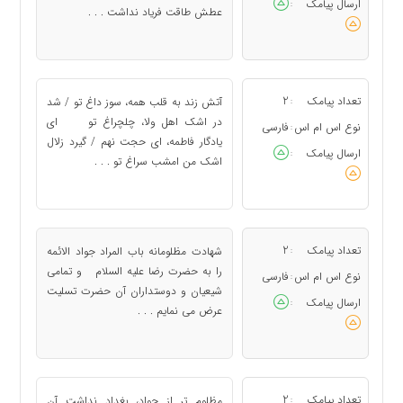
ارسال پیامک
:
عطش طاقت فریاد نداشت . . .
تعداد پیامک
2
آتش زند به قلب همه، سوز داغ تو / شد
:
در اشک اهل ولا، چلچراغ تو اى
نوع اس ام اس
فارسی
:
یادگار فاطمه، اى حجت نهم / گیرد زلال
ارسال پیامک
:
اشک من امشب سراغ تو . . .
تعداد پیامک
2
شهادت مظلومانه باب المراد جواد الائمه
:
را به حضرت رضا علیه السلام و تمامی
نوع اس ام اس
فارسی
:
شیعیان و دوستداران آن حضرت تسلیت
ارسال پیامک
:
عرض می نمایم . . .
تعداد پیامک
2
مظلوم تر از جواد، بغداد نداشت آن
: