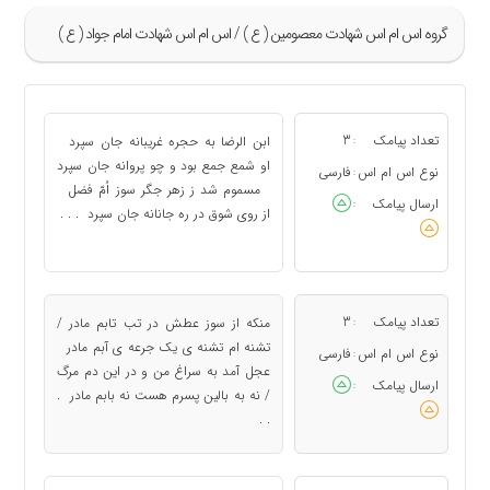
گروه اس ام اس شهادت معصومين ( ع ) / اس ام اس شهادت امام جواد ( ع )
»
1
تعداد پیامک
3
ابن الرضا به حجره غریبانه جان سپرد
:
2
او شمع جمع بود و چو پروانه جان سپرد
نوع اس ام اس
فارسی
:
مسموم شد ز زهر جگر سوز اُمّ فضل
3
ارسال پیامک
:
از روی شوق در ره جانانه جان سپرد . . .
«
تعداد پیامک
3
منکه از سوز عطش در تب تابم مادر /
:
تشنه ام تشنه ی یک جرعه ی آبم مادر
نوع اس ام اس
فارسی
:
عجل آمد به سراغ من و در این دم مرگ
ارسال پیامک
:
/ نه به بالین پسرم هست نه بابم مادر .
. .