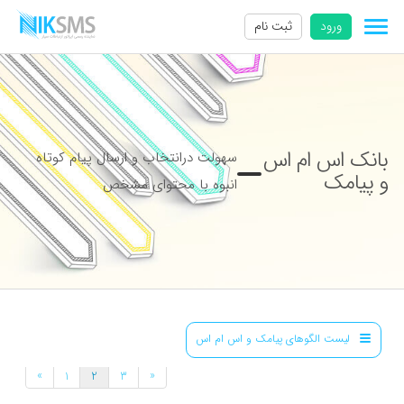
ورود
ثبت نام
بانک اس ام اس
سهولت درانتخاب و ارسال پیام کوتاه
و پیامک
انبوه با محتوای مشخص
لیست الگوهای پیامک و اس ام اس
»
«
1
2
3