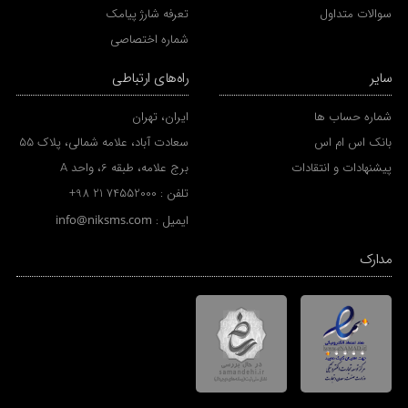
سوالات متداول
تعرفه شارژ پیامک
شماره اختصاصی
سایر
راه‌های ارتباطی
شماره حساب ها
ایران، تهران
بانک اس ام اس
سعادت آباد، علامه شمالی، پلاک 55
پیشنهادات و انتقادات
برج علامه، طبقه 6، واحد A
تلفن :
+98 21 74552000
ایمیل :
info@niksms.com
مدارک