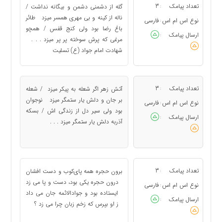
تعداد پیامک
3
گله از دشمنی دشمن و بیگانه نداشت /
:
ناله از کینه و بی مهری همسر میزد طائر
نوع اس ام اس
فارسی
:
باغ رضا بود ولی کنج قفس / همچو
ارسال پیامک
:
مرغی که پرش سوخته پر پر میزد . . .
شهادت امام جواد (ع) تسلیت
تعداد پیامک
3
آتش زهر اگر شعله به پیکر میزد / شعله
:
بر جان و دلش یار ستمگر میزد نوجوان
نوع اس ام اس
فارسی
:
بود ولی سیر دل از زندگی اش / بسکه
ارسال پیامک
:
آذربه دلش یار ستمگر میزد . . .
تعداد پیامک
3
برون حجره همه پای‌کوب و دست افشان
:
درون حجره یکی بود، دست و پا می زد
نوع اس ام اس
فارسی
:
ایستاده بود و جوادالائمه جان می داد
ارسال پیامک
:
ز او بپرس که زخم زبان چرا می زد ؟