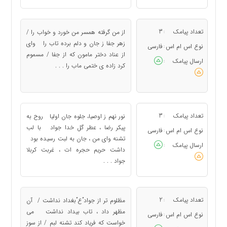
تعداد پیامک
3
از من گرفته همسر من خورد و خواب را /
:
زهر جفا ز جان و دلم برده تاب را واى
نوع اس ام اس
فارسی
:
از عناد دختر مامون که از جفا / مسموم
ارسال پیامک
:
کرد زاده‏ ى ختمى ماب را . . .
تعداد پیامک
3
نور نهم ز اوصیا، جلوه جان اولیا روح به
:
پیکر رضا ، عطر گل خدا جواد با لب
نوع اس ام اس
فارسی
:
تشنه وای من ، جان به لبت رسیده بود
ارسال پیامک
:
داشت حریم حجره ات ، غربت کربلا
جواد . . .
تعداد پیامک
2
مظلوم تر از جواد”ع”بغداد نداشت / آن
:
مظهر داد ، تاب بیداد نداشت می
نوع اس ام اس
فارسی
:
خواست که فریاد کند تشنه لبم / از سوز