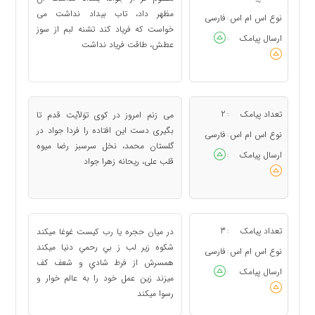
مظهر داد، تاب بیداد نداشت می
نوع اس ام اس
فارسی
:
خواست که فریاد کند تشنه لبم از سوز
ارسال پیامک
:
عطش، طاقت فریاد نداشت
تعداد پیامک
2
می زنم امروز در کوی توَلاّیت قدم تا
:
بگیری دست این افتاده را فردا جواد در
نوع اس ام اس
فارسی
:
گلستان محمد، نخل سرسبز رضا میوه
ارسال پیامک
:
قلب علی، ریحانه زهرا جواد
تعداد پیامک
3
در ميان حجره يا رب کيست غوغا ميکند
:
شکوه زير لب ز بي رحمي دنيا ميکند
نوع اس ام اس
فارسی
:
همسرش از فرط شادي و شعف کف
ارسال پیامک
:
ميزند زين عمل خود را به عالم خوار و
رسوا ميکند