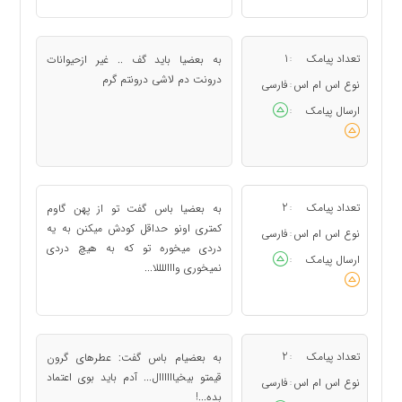
تعداد پیامک
1
به بعضیا باید گف .. غیر ازحیوانات
:
درونت دم لاشی درونتم گرم
نوع اس ام اس
فارسی
:
ارسال پیامک
:
تعداد پیامک
2
به بعضیا باس گفت تو از پهن گاوم
:
کمتری اونو حداقل کودش میکنن به یه
نوع اس ام اس
فارسی
:
دردی میخوره تو که به هیچ دردی
ارسال پیامک
:
نمیخوری واااللللا...
تعداد پیامک
2
به بعضیام باس گفت: عطرهای گرون
:
قیمتو بیخیاااااال... آدم باید بوی اعتماد
نوع اس ام اس
فارسی
:
بده...!