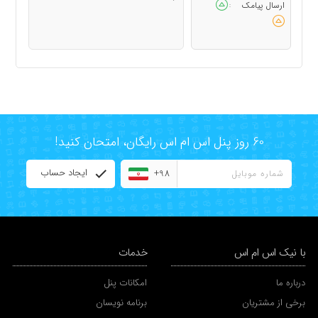
ارسال پیامک
:
60 روز پنل اس ام اس رایگان، امتحان کنید!
ایجاد حساب
+98
با نیک اس ام اس
خدمات
درباره ما
امکانات پنل
برخی از مشتریان
برنامه نویسان