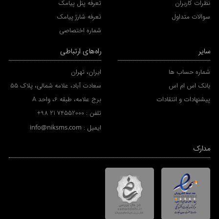
نظرات کاربران
تعرفه پنل پیامک
سوالات متداول
تعرفه شارژ پیامک
شماره اختصاصی
سایر
راه‌های ارتباطی
شماره حساب ها
ایران، تهران
بانک اس ام اس
سعادت آباد، علامه شمالی، پلاک 55
پیشنهادات و انتقادات
برج علامه، طبقه 6، واحد A
تلفن :
+98 21 74552000
ایمیل :
info@niksms.com
مدارک