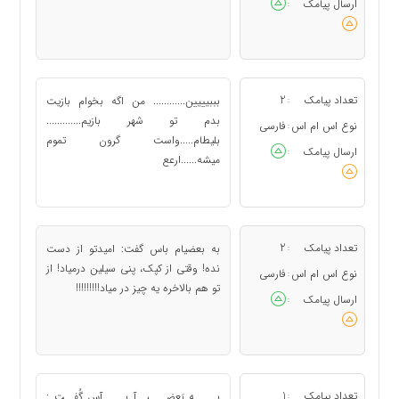
ارسال پیامک
:
تعداد پیامک
2
بببيييين............ من اگه بخوام بازيت
:
بدم تو شهر بازيم.............
نوع اس ام اس
فارسی
:
بليطام.....واست گرون تموم
ارسال پیامک
:
ميشه......ارعع
تعداد پیامک
2
به بعضیام باس گفت: امیدتو از دست
:
نده! وقتی از کپک، پنی سیلین درمیاد! از
نوع اس ام اس
فارسی
:
تو هم بالاخره یه چیز در میاد!!!!!!!!!
ارسال پیامک
:
تعداد پیامک
1
بـــــه بَعضــــیــآ بـــــآس گُفــت :
: