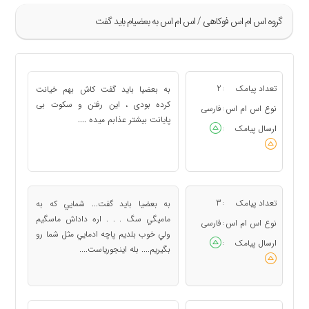
گروه اس ام اس فوکاهی / اس ام اس به بعضیام باید گفت
»
37
تعداد پیامک
2
به بعضیا باید گفت کاش بهم خیانت
:
38
کرده بودی ، این رفتن و سکوت بی
نوع اس ام اس
فارسی
:
پایانت بیشتر عذابم میده ....
39
ارسال پیامک
:
40
41
«
تعداد پیامک
3
به بعضيا بايد گفت... شمايي كه به
:
ماميگي سگ . . . اره داداش ماسگيم
نوع اس ام اس
فارسی
:
ولي خوب بلديم پاچه ادمايي مثل شما رو
ارسال پیامک
:
بگيريم.... بله اينجورياست....