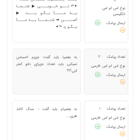
✦↶ تــــو خـــوبـــــی ▶ شـُــمــا
نوع اس ام اس
:
بـِــه مــــــآ بـِـگـو بـــــَد ▶
انگلیسی
اَصــَــــن ➥ شـُــمــــآ بــِـه مـــــآ
ارسال پیامک
:
بـِـگـو رَد ↷✦
تعداد پیامک
2
به بعضیا باید گفت: عزیزم احساس
:
نمیکنی باید تعداد عزیزای دلتو کمتر
نوع اس ام اس
فارسی
:
کنی؟؟؟
ارسال پیامک
:
تعداد پیامک
1
به بعضیام باید گفت： سنگ کاغذ
:
هری....
نوع اس ام اس
فارسی
:
ارسال پیامک
: