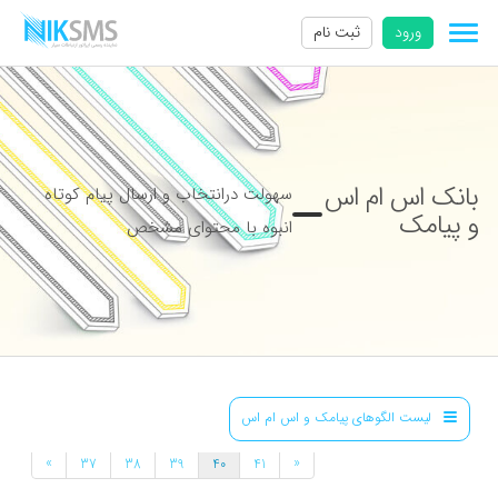
ورود
ثبت نام
بانک اس ام اس
سهولت درانتخاب و ارسال پیام کوتاه
و پیامک
انبوه با محتوای مشخص
لیست الگوهای پیامک و اس ام اس
»
«
37
38
39
40
41