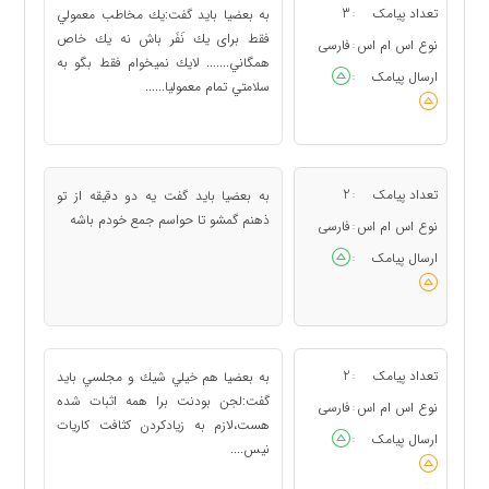
تعداد پیامک
3
به بعضيا بايد گفت:يك مخاطب معمولي
:
فقط براى يك نَفَر باش نه يك خاص
نوع اس ام اس
فارسی
:
همگاني....... لايك نميخوام فقط بگو به
ارسال پیامک
:
سلامتي تمام معموليا......
تعداد پیامک
2
به بعضیا باید گفت یه دو دقیقه از تو
:
ذهنم گمشو تا حواسم جمع خودم باشه
نوع اس ام اس
فارسی
:
ارسال پیامک
:
تعداد پیامک
2
به بعضيا هم خيلي شيك و مجلسي بايد
:
گفت:لجن بودنت برا همه اثبات شده
نوع اس ام اس
فارسی
:
هست،لازم به زيادكردن كثافت كاريات
ارسال پیامک
:
نيس....