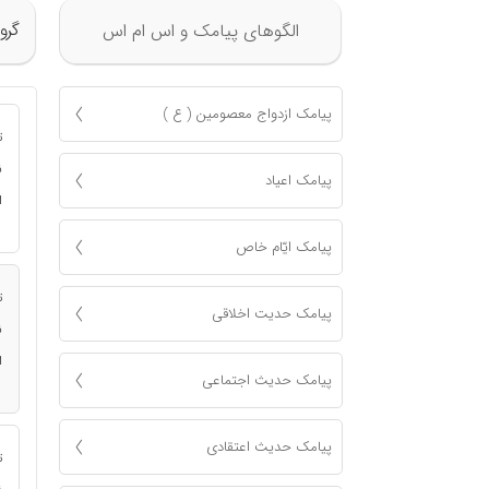
گرو
الگوهای پیامک و اس ام اس
پیامک ازدواج معصومين ( ع )
ت
ن
پیامک اعياد
ا
پیامک ايّام خاص
ت
پیامک حدیت اخلاقی
ن
ا
پیامک حدیث اجتماعی
پیامک حدیث اعتقادی
ت