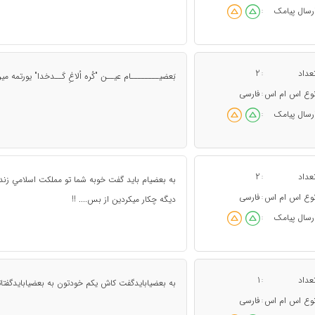
رسال پیامک
:
عداد
2
:
بَعضیــــــــام عیــن "کُره اُلاغِ کَــدخدا" یورتمه می
وع اس ام اس
فارسی
:
رسال پیامک
:
عداد
2
:
به بعضيام بايد گفت خوبه شما تو مملكت اسلامي زندگي
وع اس ام اس
فارسی
:
ديگه چكار ميكردين از بس.... !!
رسال پیامک
:
عداد
1
:
به بعضیابایدگفت کاش یکم خودتون به بعضیابایدگفتات
وع اس ام اس
فارسی
: