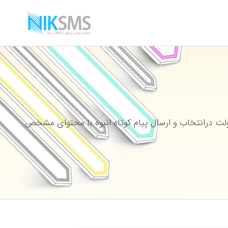
ت درانتخاب و ارسال پیام کوتاه انبوه با محتوای مشخص