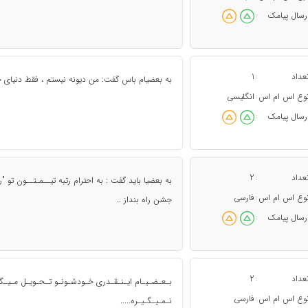
رسال پیامک
:
عداد
1
:
به بعضیام باس گفت: من دیونه نیستم ، فقط دنیای خا
وع اس ام اس
انگلیسی
:
رسال پیامک
:
عداد
2
:
به بعضیا باید گفت : به احترام رتبه تیــمـتــون تو
وع اس ام اس
فارسی
:
جشن راه بنداز ..
رسال پیامک
:
عداد
2
:
بـعـضـیـام ایـنـقـدری خـودشـونـو تـحـویـل مـیـگـی
وع اس ام اس
فارسی
:
نـمـیـگـیـره.....