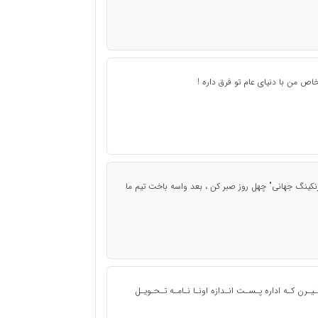
ص من با دنیای عام تو فرق داره !
 "رنکینگ جهانی" چهل روز صبر کن ، بعد واسه باخت تیم ما
ـرن کـه اداره پـسـت انـدازه اونـا نـامـه تـحـویـل