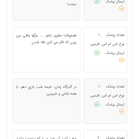
ارسال پیامک
:
نجات!
تعداد پیامک
1
هيچوقت مغرور نشو ..... برگها وقتي مي
:
ريزن كه فكر مي كنن طلا شدن
نوع اس ام اس
فارسی
:
ارسال پیامک
:
تعداد پیامک
1
در گذرگاه زمان، خيمه شب بازي دهر، با
:
همه تلخي و شيريني.
نوع اس ام اس
فارسی
:
ارسال پیامک
:
تعداد پیامک
2
سعي كنيد آن چيز ي را كه دوست داريد
: