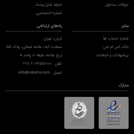
سوالات متداول
تعرفه شارژ پیامک
شماره اختصاصی
سایر
راه‌های ارتباطی
شماره حساب ها
ایران، تهران
بانک اس ام اس
سعادت آباد، علامه شمالی، پلاک 55
پیشنهادات و انتقادات
برج علامه، طبقه 6، واحد A
تلفن :
+98 21 74552000
ایمیل :
info@niksms.com
مدارک