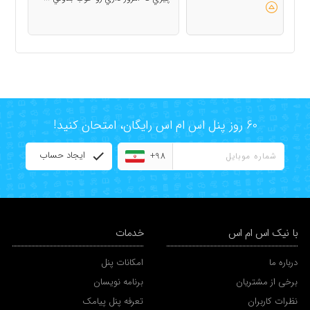
60 روز پنل اس ام اس رایگان، امتحان کنید!
ایجاد حساب
+98
با نیک اس ام اس
خدمات
درباره ما
امکانات پنل
برخی از مشتریان
برنامه نویسان
نظرات کاربران
تعرفه پنل پیامک