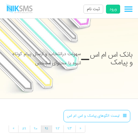
ورود
ثبت نام
بانک اس ام اس
سهولت درانتخاب و ارسال پیام کوتاه
و پیامک
انبوه با محتوای مشخص
لیست الگوهای پیامک و اس ام اس
»
«
89
90
91
92
93