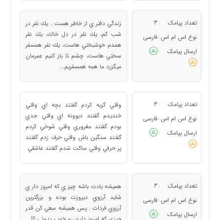
تعداد پیامک
3
زندگي دفتر ي از خاطر هست . يك نفر در
:
شب كم، يك نفر در دل خاك، يك نفر
نوع اس ام اس
فارسی
:
همدم خوشبختي هاست، يك نفر همسفر
ارسال پیامک
:
سختي هاست، چشم تا باز كنيم عمرمان
ميگزرد ما همه همسفريم...
تعداد پیامک
3
وقتي گريه كردم گفتند بچه اي وقتي
:
خنديدم گفتند ديوونه اي وقتي جدي
نوع اس ام اس
فارسی
:
بودم گفتند مغروري وقتي شوخي كردم
ارسال پیامک
:
گفتند سنگين باش وقتي حرف زدم گفتند
پر حرفي وقتي ساكت شدم گفتند عاشقي
تعداد پیامک
3
هميشه يادت باشه چيز ي كه امروز دار ي
:
شايد آرزوي ديروزت بوده و بزرگترين
نوع اس ام اس
فارسی
:
آرزوي فردات . پس هميشه سعي كن قدر
ارسال پیامک
:
چيزي كه امروز داري رو خوب بدوني !!!