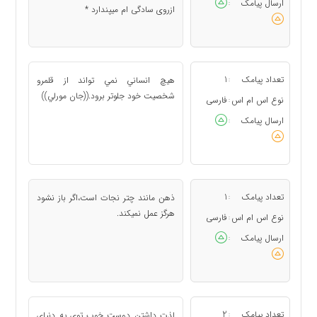
ارسال پیامک
:
ازروی سادگی ام میپندارد *
تعداد پیامک
1
هيچ انساني نمي تواند از قلمرو
:
شخصيت خود جلوتر برود.((جان مورلي))
نوع اس ام اس
فارسی
:
ارسال پیامک
:
تعداد پیامک
1
ذهن مانند چتر نجات است،اگر باز نشود
:
هرگز عمل نمیکند.
نوع اس ام اس
فارسی
:
ارسال پیامک
:
تعداد پیامک
2
لذت داشتن دوست خوب توی یه دنیای
: