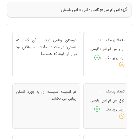
گروه اس ام اس فوکاهی / اس ام اس فلسفی
»
41
تعداد پیامک
2
دوستان واقعي تو؛ تو را آن گونه كه
:
42
هستي؛ دوست دارند! دشمنان واقعي تو؛
نوع اس ام اس
فارسی
:
تو را آن گونه كه هستند!
43
ارسال پیامک
:
44
45
«
تعداد پیامک
1
هر اندیشه شایسته ای به چهره انسان
:
زیبایی می بخشد .
نوع اس ام اس
فارسی
:
ارسال پیامک
: