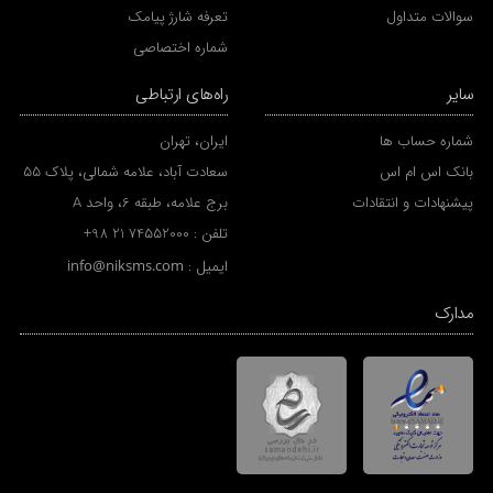
سوالات متداول
تعرفه شارژ پیامک
شماره اختصاصی
سایر
راه‌های ارتباطی
شماره حساب ها
ایران، تهران
بانک اس ام اس
سعادت آباد، علامه شمالی، پلاک 55
پیشنهادات و انتقادات
برج علامه، طبقه 6، واحد A
تلفن :
+98 21 74552000
ایمیل :
info@niksms.com
مدارک