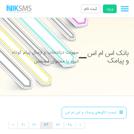
ورود
ثبت نام
بانک اس ام اس
سهولت درانتخاب و ارسال پیام کوتاه
و پیامک
انبوه با محتوای مشخص
لیست الگوهای پیامک و اس ام اس
»
«
41
42
43
44
45