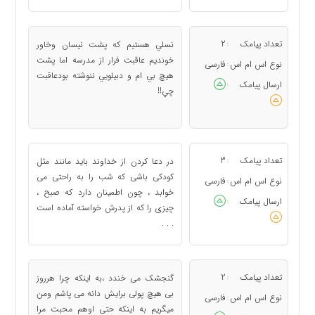
تعداد پیامک
2
نسلي هستيم كه پشت نيسان وخاور
:
خونديم عاقبت فرار از مدرسه اما پشت
نوع اس ام اس
فارسی
:
هيچ بي ام و دبيلويي ننوشته بودعاقبت
ارسال پیامک
:
چي!!
تعداد پیامک
3
در دعا کردن از خداوند باید مانند مثل
:
کودکی باشی که شب را به راحتی می
نوع اس ام اس
فارسی
:
خوابد ، چون اطمینان دارد که صبح ،
ارسال پیامک
:
چیزی را که از پدرش خواسته آماده است
. . .
تعداد پیامک
2
گنجشک می خندد ،به اینکه چرا هرروز
:
بی هیچ پولی برایش دانه می پاشم ومن
نوع اس ام اس
فارسی
:
میگریم به اینکه حتی اوهم محبت مرا