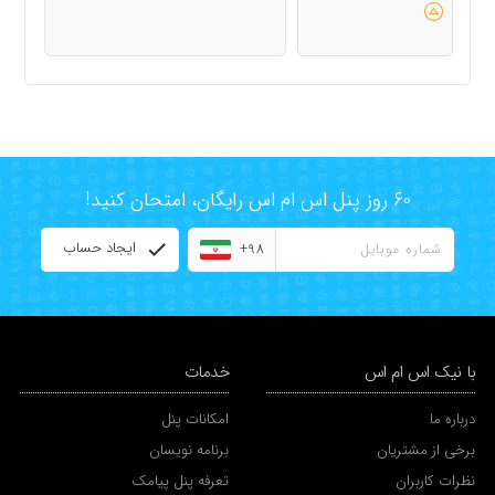
60 روز پنل اس ام اس رایگان، امتحان کنید!
ایجاد حساب
+98
با نیک اس ام اس
خدمات
درباره ما
امکانات پنل
برخی از مشتریان
برنامه نویسان
نظرات کاربران
تعرفه پنل پیامک