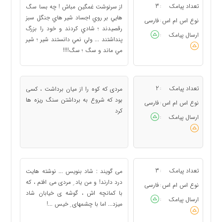
تعداد پیامک
3
از سرنوشت غمگين مباش ! چه بسا سگ
:
هايي بر روي اجساد شير هاي جنگل سبز
نوع اس ام اس
فارسی
:
رقصيدند ؛ شادي كردند و خود را بزرگ
ارسال پیامک
:
پنداشتند ... ولي نمي دانستند شير ؛ شير
مي ماند و سگ ؛ سگ!!!!
تعداد پیامک
2
مردی که کوه را از میان برداشت ، کسی
:
بود که شروع به برداشتن سنگ ریزه ها
نوع اس ام اس
فارسی
:
کرد
ارسال پیامک
:
تعداد پیامک
3
می گویند : شاد بنویس ... نوشته هایت
:
درد دارند! و من یاد ِ مردی می افتم ، که
نوع اس ام اس
فارسی
:
با کمانچه اش ، گوشه ی خیابان شاد
ارسال پیامک
:
میزد... اما با چشمهای ِ خیس ...!