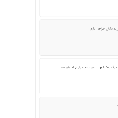
فرزندانشان حراص دارم
میگه :«خدا بهت صبر بده..» پایان نمازش هم