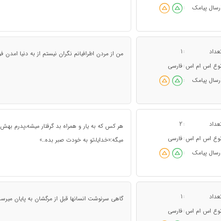
رسال پیامک
:
عداد
1
:
من از مردن اطرافيانم نگران نيستم از به دنيا امدن 
وع اس ام اس
فارسی
:
رسال پیامک
:
عداد
2
:
هر کس که به یار و همراه بد گرفتار میشه،پدرم بهش 
وع اس ام اس
فارسی
:
میگه:«خدایا،تو به خودت صبر بده..»
رسال پیامک
:
عداد
1
:
گاهی سرنوشت انسانها قبل از مرگشان به پایان میرسد
وع اس ام اس
فارسی
: