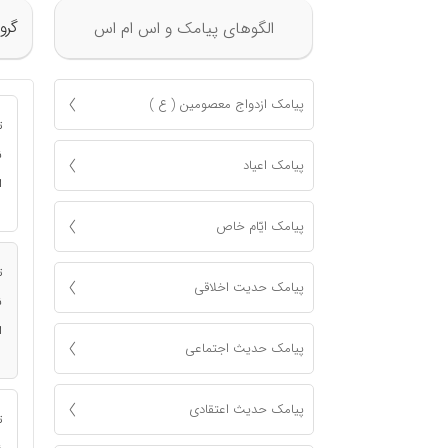
گرو
الگوهای پیامک و اس ام اس
پیامک ازدواج معصومين ( ع )
ت
ن
پیامک اعياد
ا
پیامک ايّام خاص
ت
پیامک حدیت اخلاقی
ن
ا
پیامک حدیث اجتماعی
پیامک حدیث اعتقادی
ت