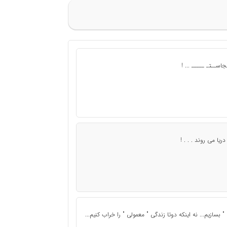
نجاســتـ ـــــ ... !
یا می روند . . . !
 بسازیم... نه اینکه دوتا زندگی " معمولی " را خراب کنیم...