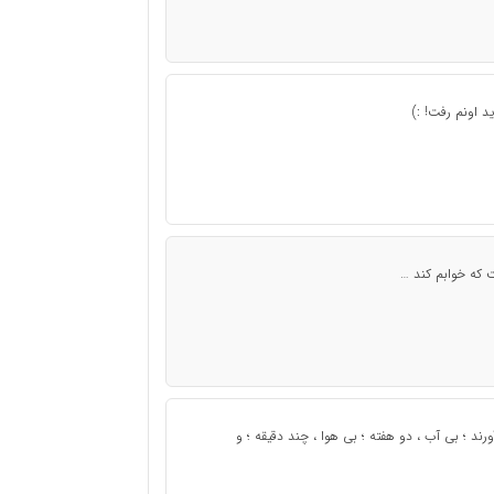
د اونم رفت! :)
 که خوابم کند …
ند ؛ بی آب ، دو هفته ؛ بی هوا ، چند دقیقه ؛ و