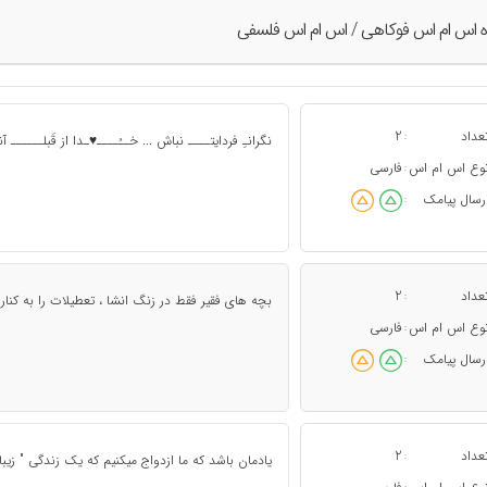
ه اس ام اس فوکاهی / اس ام اس فلسفی
عداد
2
:
نگرانـِ فردایتــــ نباش ... خــُــــ♥ـدا از قَبلــــــ آ
وع اس ام اس
فارسی
:
رسال پیامک
:
عداد
2
:
بچه های فقیر فقط در زنگ انشا ، تعطیلات را به کنار در
وع اس ام اس
فارسی
:
رسال پیامک
:
عداد
2
:
یادمان باشد که ما ازدواج میکنیم که یک زندگی " زیبا "