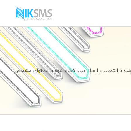
ت درانتخاب و ارسال پیام کوتاه انبوه با محتوای مشخص