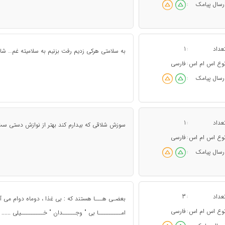
رسال پیامک
:
عداد
1
:
به سلامتی هرکی زدیم رفت بزنیم به سلامیته غم… شای
وع اس ام اس
فارسی
:
رسال پیامک
:
عداد
1
:
سوزش شلاقی که بیدارم کند بهتر از نوازش دستی ست
وع اس ام اس
فارسی
:
رسال پیامک
:
عداد
3
:
بعضـی هـــا هستند که : بی غذا ، دوماه دوام می آور
وع اس ام اس
فارسی
:
امـــــــــا بی " وجـــــدان " خـــــــــیلی ......