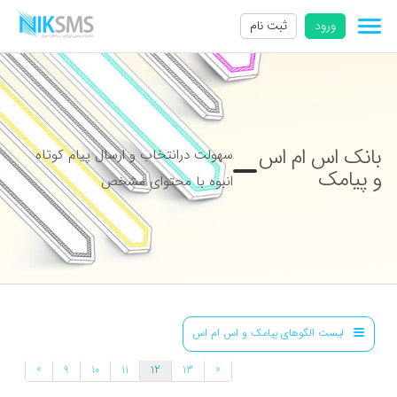
ورود
ثبت نام
بانک اس ام اس
سهولت درانتخاب و ارسال پیام کوتاه
و پیامک
انبوه با محتوای مشخص
لیست الگوهای پیامک و اس ام اس
»
«
9
10
11
12
13