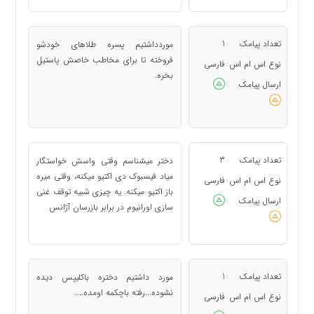
تعداد پیامک
1
موردداشتیم پسره طلاهاى خودشو
:
فروخته تا براى مخاطب خاصش پاستیل
نوع اس ام اس
فارسی
:
بخره.
ارسال پیامک
:
تعداد پیامک
3
دختر میشناسم وقتی واسش خواستگار
:
میاد فیسبوک دی اکتیو میکنه، وقتی میره
نوع اس ام اس
فارسی
:
باز اکتیو میکنه. یه چیزی شبیه توقف غنی
ارسال پیامک
:
سازی اورانیوم در برابر بازرسان آژانس
تعداد پیامک
1
مورد داشتیم دختره باکلیپس دیده
:
نشوده...رفته باچکمه اومده....
نوع اس ام اس
فارسی
: