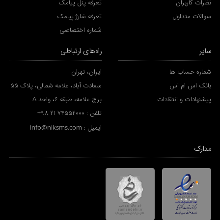
نظرات کاربران
تعرفه پنل پیامک
سوالات متداول
تعرفه شارژ پیامک
شماره اختصاصی
سایر
راه‌های ارتباطی
شماره حساب ها
ایران، تهران
بانک اس ام اس
سعادت آباد، علامه شمالی، پلاک 55
پیشنهادات و انتقادات
برج علامه، طبقه 6، واحد A
تلفن :
+98 21 74552000
ایمیل :
info@niksms.com
مدارک