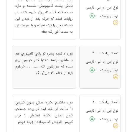
باباش پشت کامپیوترش نشسته و داره
نوع اس ام اس
فارسی
:
به دسکت تاب کامپیوتر خیره شده در
ارسال پیامک
:
روایات آمده که طرف بعد از دیدن این
صحنه محل را ترک نموده و با سرعت نور
به سمت افق رفته بعله
تعداد پیامک
3
مورد داشتیم پسره تو بازی کامپیوری هم
:
با ماشین واسه دخترا کنار خیابون بوق
نوع اس ام اس
فارسی
:
میده که سوارشون کنه.......... . . خرطوم
ارسال پیامک
:
فیله تو حلقم اگه دروغ بگم
تعداد پیامک
2
مورد داشتیم دختره قدش بدون کلیپس
:
10 سانت از بقیه لبند تر بوده جستجو
نوع اس ام اس
فارسی
:
کردن دیدن دختره کفشش 4 برابر
ارسال پیامک
:
کلیپس افزایش قد میداده ..جونه خودم