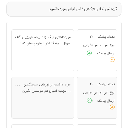
گروه اس ام اس فوکاهی / اس ام اس مورد داشتیم
»
9
تعداد پیامک
2
موردداشتیم زنگ زده بوده تلویزیون گفته
:
10
سریال آنچه گذشتو دوباره پخش کنید
نوع اس ام اس
فارسی
:
11
ارسال پیامک
:
12
13
«
تعداد پیامک
2
مورد داشتیم براقهرمانی میجنگیدن . . . .
:
. . سهمیه آسیاروهم نتونستن بگیرن
نوع اس ام اس
فارسی
:
ارسال پیامک
: