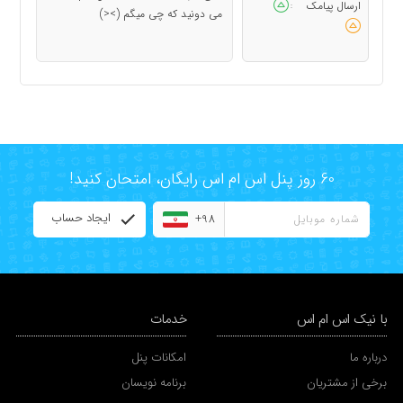
ارسال پیامک
:
می دونید که چی میگم (><)
60 روز پنل اس ام اس رایگان، امتحان کنید!
ایجاد حساب
+98
با نیک اس ام اس
خدمات
درباره ما
امکانات پنل
برخی از مشتریان
برنامه نویسان