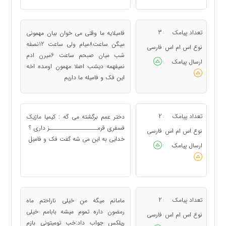
تعداد پیامک
3
فامیلایه ما وقتی می خوان بیان مهمونی
:
میگن ساعت8میام ولی ساعت 12نصفه
نوع اس ام اس
فارسی
:
شب میان صبحم ساعت 6میرن ادم
ارسال پیامک
:
نمیفهمه دیشب اصلا مهمون اومده اخه
این فک و فامیله ما داریم
تعداد پیامک
2
دختر عمم برگشته می گه : کیمیا ماژیک
:
فسفری قرمـــــــــــــــــــز داری ؟
نوع اس ام اس
فارسی
:
خدایی به این می شه گفت فک و فامیل
ارسال پیامک
:
تعداد پیامک
2
مامانم میگه من خیلی ناراحتم ماه
:
رمضون داره تموم میشه بابامم خیلی
نوع اس ام اس
فارسی
:
ریلکس جواب داد:خب تومیتونی بازم