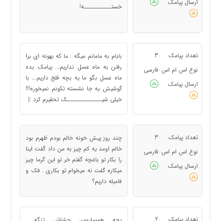
ارسال پیامک
:
خستـــــــــــه!
تعداد پیامک
3
بابام به مامانم میگه : ما که بهونه ای برا
:
رفتن به ماه عسل نداریم... پیامک بده
نوع اس ام اس
فارسی
:
ماه عسل بگو ما یه بچه فلج داریم... با
ارسال پیامک
:
گوشیش یه جا نشسته تکونم نمیخوره!!!
خیلی شیــــــــــــــک تحقیرم کرد :|
تعداد پیامک
3
چند روز پیش خونه خالم بودم ظهرم بود
:
خالم اومد یه کم چیز به من داد گفت اینا
نوع اس ام اس
فارسی
:
را بکار تو باغچه گفتم خر تو این گرما چیز
ارسال پیامک
:
میکاره گفت نه میخوام تو بکاری . فک و
فامیله داریم؟
تعداد پیامک
2
بچه همسایمون چشاش تنگه
: