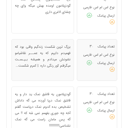
گودزیلامون اومده بهش میگه وای چه
نوع اس ام اس
فارسی
:
چشای لاغری داری
ارسال پیامک
:
تعداد پیامک
3
بزرگ ترین شکست زندگیم وقتی بود که
:
فهمیدم داییم که یه عمـــر نقاشیامو
نوع اس ام اس
فارسی
:
نشونش میدادم و همیشه بـیـسـت
ارسال پیامک
:
میگرفتم کور رنگی داره :| کمرم شکست...
تعداد پیامک
3
گودزیلامون یه قاشق نمک ید دار و یه
:
قاشق نمک دریا آورده می گه داداش
نوع اس ام اس
فارسی
:
تشخیص بده کدوم نمک دریاست گفتم
ارسال پیامک
:
آخه چه جوری بفهمم نمی شه که !! می
گه پس مامان راست می گه نمک
نشناسی!!!!!!!!!!!!