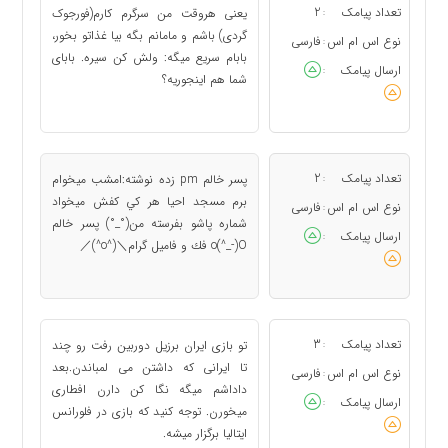
تعداد پیامک
2
یعنی هروقت من سرگرم کارم(فورجوک
:
گردی) باشم و مامانم بگه بیا غذاتو بخور،
نوع اس ام اس
فارسی
:
بابام سریع میگه: ولش کن سیره. بابای
ارسال پیامک
:
شما هم اینجوریه؟
تعداد پیامک
2
پسر خالم pm زده نوشته:امشب ميخوام
:
برم مسجد احيا هر كي كفش ميخواد
نوع اس ام اس
فارسی
:
شماره پاشو بفرسته من(°_°) پسر خالم
ارسال پیامک
:
o(^_-)O فك و فاميل گرام＼(^o^)／
تعداد پیامک
3
تو بازی ایران برزیل دوربین رفت رو چند
:
تا ایرانی که داشتن می لمباندن.بعد
نوع اس ام اس
فارسی
:
داداشم میگه نگا کن دارن افطاری
ارسال پیامک
:
میخورن. توجه کنید که بازی در فلورانس
ایتالیا برگزار میشه.