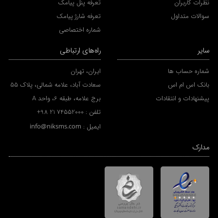
نظرات کاربران
تعرفه پنل پیامک
سوالات متداول
تعرفه شارژ پیامک
شماره اختصاصی
سایر
راه‌های ارتباطی
شماره حساب ها
ایران، تهران
بانک اس ام اس
سعادت آباد، علامه شمالی، پلاک 55
پیشنهادات و انتقادات
برج علامه، طبقه 6، واحد A
تلفن :
+98 21 74552000
ایمیل :
info@niksms.com
مدارک