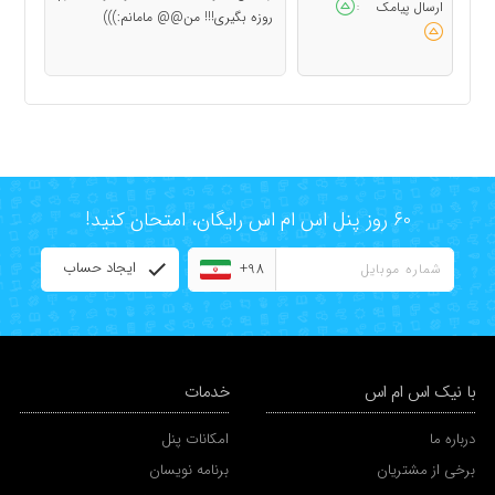
ارسال پیامک
:
روزه بگیری!!! من@@ مامانم:)))
60 روز پنل اس ام اس رایگان، امتحان کنید!
ایجاد حساب
+98
با نیک اس ام اس
خدمات
درباره ما
امکانات پنل
برخی از مشتریان
برنامه نویسان