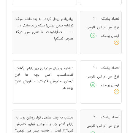
تعداد پیامک
2
برادرزادم رودل کرده _به زنداداشم میگم
:
نوشابه بدین بهش! میگه زردیامشکی؟ . .
نوع اس ام اس
فارسی
:
. . . خدایاخودت شاهدی من دیگه
ارسال پیامک
:
هیچی نمیگم!
تعداد پیامک
2
داشتیم والیبال میدیدیم یهو بابام برگشت
:
گفت:امشب اصن بچه ها لارژ
نوع اس ام اس
فارسی
:
نیستن...مدیونین فکر کنید منظورش شارژ
ارسال پیامک
:
بوده ها
تعداد پیامک
2
دیشب یه چند ساعتی کولر روشن بود. به
:
بابام گفتم چرا پا نمیشی کولرو خاموش
نوع اس ام اس
فارسی
:
کنی؟!؟! گفت : خستم پسر می فهمی؟