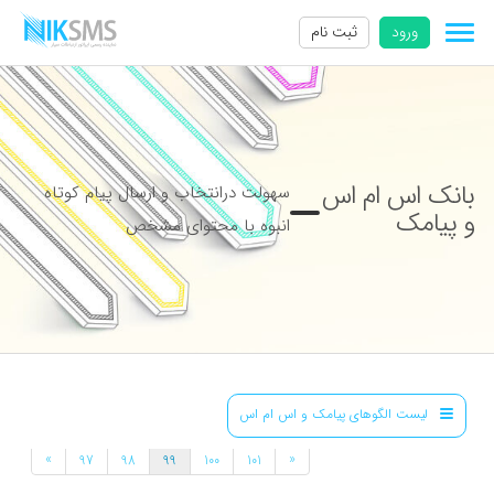
ورود
ثبت نام
بانک اس ام اس
سهولت درانتخاب و ارسال پیام کوتاه
و پیامک
انبوه با محتوای مشخص
لیست الگوهای پیامک و اس ام اس
»
«
97
98
99
100
101