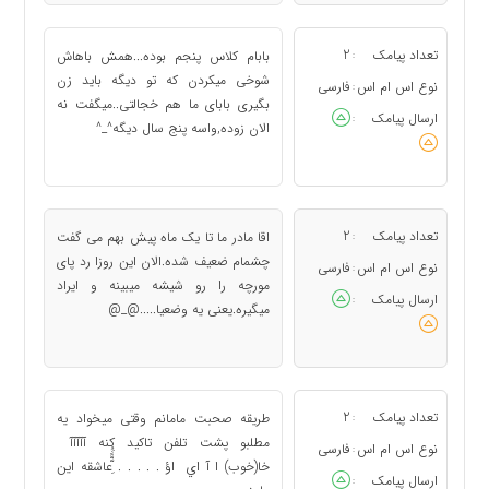
تعداد پیامک
2
بابام کلاس پنجم بوده...همش باهاش
:
شوخی میکردن که تو دیگه باید زن
نوع اس ام اس
فارسی
:
بگیری بابای ما هم خجالتی..میگفت نه
ارسال پیامک
:
الان زوده,واسه پنج سال دیگه^_^
تعداد پیامک
2
اقا مادر ما تا یک ماه پیش بهم می گفت
:
چشمام ضعیف شده.الان این روزا رد پای
نوع اس ام اس
فارسی
:
مورچه را رو شیشه میبینه و ایراد
ارسال پیامک
:
میگیره.یعنی یه وضعیا.....@_@
تعداد پیامک
2
طریقه صحبت مامانم وقتی میخواد یه
:
مطلبو پشت تلفن تاکید کنه آآآآآ
نوع اس ام اس
فارسی
:
خا(خوب) ا آ اي اؤ . . . . . ًَُِّّعاشقه این
ارسال پیامک
: