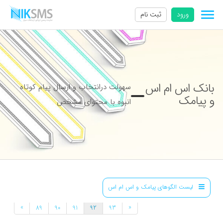
ورود
ثبت نام
بانک اس ام اس
سهولت درانتخاب و ارسال پیام کوتاه
و پیامک
انبوه با محتوای مشخص
لیست الگوهای پیامک و اس ام اس
»
«
89
90
91
92
93