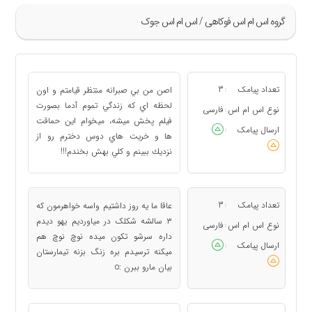
گروه اس ام اس فوکاهی / اس ام اس جوک
»
89
تعداد پیامک
3
اصن من بي صبرانه منتظر قيامتم و اون
:
90
لحظه اي كه زندگي تموم آدما بصورت
نوع اس ام اس
فارسی
:
فيلم پخش ميشه، ميخوام اين حماقت
91
ارسال پیامک
:
ها و خريت هاي دوس دخترم رو از
92
نزديك ببينم و كلي بهش بخندم!!!
93
«
تعداد پیامک
3
عاقا ما یه روز داشتیم واسه خواهرمون که
:
۳ سالشه شکلک در میاوردیم یهو دیدم
نوع اس ام اس
فارسی
:
داره سرشو تکون میده نوچ نوچ هم
ارسال پیامک
:
میکنه ترسیدم بره زنگ بزنه تیمارستان
بیان مارو ببرن :o