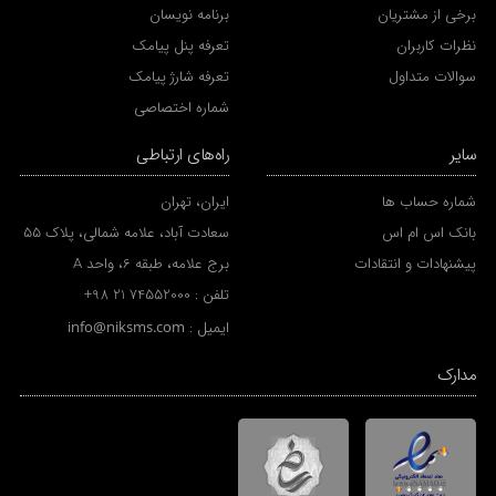
برخی از مشتریان
برنامه نویسان
نظرات کاربران
تعرفه پنل پیامک
سوالات متداول
تعرفه شارژ پیامک
شماره اختصاصی
سایر
راه‌های ارتباطی
شماره حساب ها
ایران، تهران
بانک اس ام اس
سعادت آباد، علامه شمالی، پلاک 55
پیشنهادات و انتقادات
برج علامه، طبقه 6، واحد A
تلفن :
+98 21 74552000
ایمیل :
info@niksms.com
مدارک