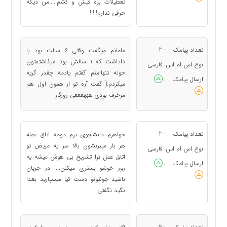
تعطیلات بره قیش و کشم.....من دیگه
حرفی ندارم!!!!!
تعداد پیامک
3
مامانم میگفت وقتی 6 سالت بود با
:
داداشت که 1 سالش بود میذاشتمتون
نوع اس ام اس
فارسی
:
خونه تنها!منم گفتم یادمه چقدر گریه
ارسال پیامک
:
میکردم:( گفت آره تو از همون اول هم
مزخرف بودی هههعععی روزگار
تعداد پیامک
3
خواهرم دانشچوی ترم دومه اتاق عمله
:
هر بار میبرنشون بالا سر یه مریض تو
نوع اس ام اس
فارسی
:
اتاق عمل برا تشریح بی هوش میشه یه
ارسال پیامک
:
روز خوشو بستری میکنن.... در جریان
باشید جونتونو دست کیا میسپارید بعدا
نگید نگفتی
: