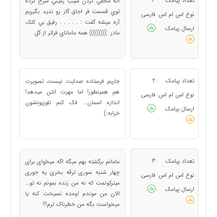
تعداد پیامک
3
اگه مخفي کردن سيب زميني سرخ کرده
توي قسمت فر اجاق گاز رو نديد بگيريم
نوع اس ام اس
فارسی
:
آره ميشه گفت : . . . . . رفيق بي کلک
ارسال پیامک
:
مادر :))))))))) همه مامانایِ فراتر از گل
تعداد پیامک
2
جاریم فرستاده صدایت نیست، تصویرت
:
هم همینطور! اما مهرت انتن میدهد!
نوع اس ام اس
فارسی
:
اندازه اسمان... فک کنم تلوزیونشون
ارسال پیامک
:
خرابه:)
تعداد پیامک
3
مامانم برگشته بهم میگه اگه میخوای برای
:
چهار شنبه سوری ترقه بخری یه جوری
نوع اس ام اس
فارسی
:
میترکونمت که نه من زنده بمونم نه تو...
ارسال پیامک
:
الان من موندم اومده نصیحت کنه یا
میخواست بگه من خطرناک ترم!!!