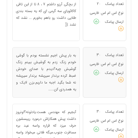
تعداد پیامک
2
از بچگی آرزو داشتم 7 ، 8 تا از این تافی
:
کاکائویای سه گرمی ای که یه بسته بندی
نوع اس ام اس
فارسی
:
طلایی داشت رو باهم بخورم ... نشد که
ارسال پیامک
:
نشد :((
تعداد پیامک
3
به بار پیش اجیم نشسته بودم با گوشی
:
خودم زنگ زدم به گوشیش ببینم زنگ
نوع اس ام اس
فارسی
:
گوشیش چیه؟دیدم با صدای خودش
ارسال پیامک
:
ضبط کرده برندار سیریشه برندار سیریشه
نه شما بگید اجبه ما داریم.بزن لایک و
یه همدردی کن......
تعداد پیامک
3
آبجیم که مهندس هست.یادتونه؟اونروز
:
داشت پیش همکاراش درمورد رییسشون
نوع اس ام اس
فارسی
:
حرف میزد که قراره واسه عید بره
ارسال پیامک
:
مسافرت جنوب.میگه فلانی میخواد واسه