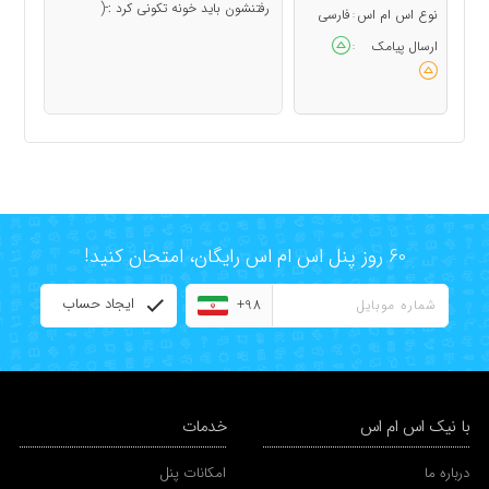
رفتنشون باید خونه تکونی کرد :-(
نوع اس ام اس
فارسی
:
ارسال پیامک
:
60 روز پنل اس ام اس رایگان، امتحان کنید!
ایجاد حساب
+98
با نیک اس ام اس
خدمات
درباره ما
امکانات پنل