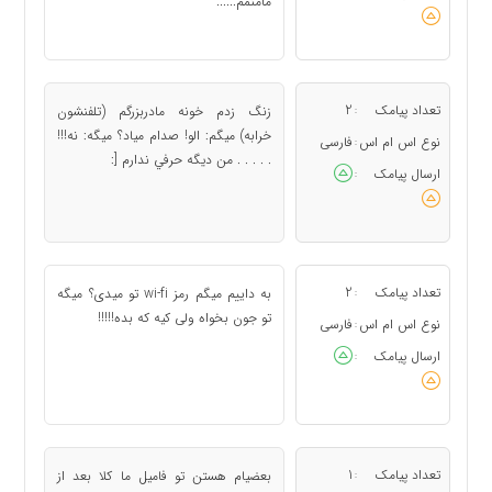
مامنمم......
تعداد پیامک
2
زنگ زدم خونه مادربزرگم (تلفنشون
:
خرابه) ميگم: الو! صدام مياد؟ ميگه: نه!!!
نوع اس ام اس
فارسی
:
. . . . . من ديگه حرفي ندارم [:
ارسال پیامک
:
تعداد پیامک
2
به داییم میگم رمز wi-fi تو میدی؟ میگه
:
تو جون بخواه ولی کیه که بده!!!!!
نوع اس ام اس
فارسی
:
ارسال پیامک
:
تعداد پیامک
1
بعضیام هستن تو فامیل ما کلا بعد از
: