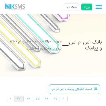
ورود
ثبت نام
بانک اس ام اس
سهولت درانتخاب و ارسال پیام کوتاه
و پیامک
انبوه با محتوای مشخص
لیست الگوهای پیامک و اس ام اس
»
«
73
74
75
76
77