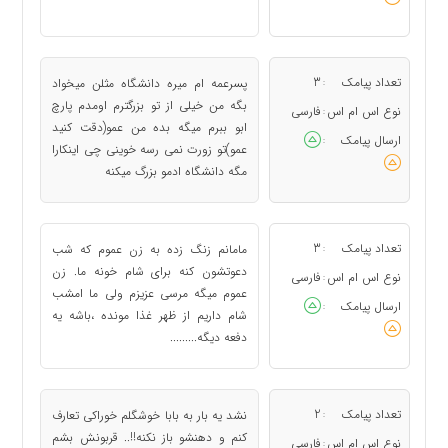
تعداد پیامک
3
پسرعمه ام میره دانشگاه مثلن میخواد
:
بگه من خیلی از تو بزرگترم اومدم پارچ
نوع اس ام اس
فارسی
:
ابو ببرم میگه بده من عمو(دقت کنید
ارسال پیامک
:
عمو)تو زورت نمی رسه خوینی چی اینکارا
مگه دانشگاه ادمو بزرگ میکنه
تعداد پیامک
3
مامانم زنگ زده به زن عموم که شب
:
دعوتشون کنه برای شام خونه ما. زن
نوع اس ام اس
فارسی
:
عموم میگه مرسی عزیزم ولی ما امشب
ارسال پیامک
:
شام داریم از ظهر غذا مونده ،باشه یه
دفعه دیگه.........
تعداد پیامک
2
نشد یه بار به بابا خوشگلم خوراکی تعارف
:
کنم و دهنشو باز نکنه!!.. قربونش بشم
نوع اس ام اس
فارسی
: