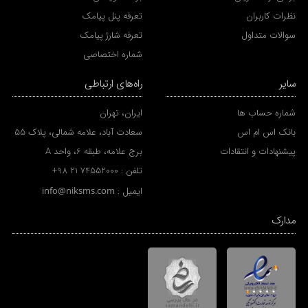
نظرات کاربران
تعرفه پنل پیامک
سوالات متداول
تعرفه شارژ پیامک
شماره اختصاصی
سایر
راه‌های ارتباطی
شماره حساب ها
ایران، تهران
بانک اس ام اس
سعادت آباد، علامه شمالی، پلاک 55
پیشنهادات و انتقادات
برج علامه، طبقه 6، واحد A
تلفن :
+98 21 74552000
ایمیل :
info@niksms.com
مدارک