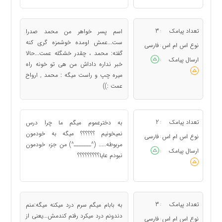
تعداد پیامک
3
اسم پسر خواهر من محمد صدرا
:
ست...عمش اومده خوشمزه گری کنه
نوع اس ام اس
فارسی
:
گفته: محمد ، چقدر خشگله عمت...حالا
ارسال پیامک
:
خبر نداره داداش من هی تو خونه راه
میره چپ و راست میگه : محمد , ارواح
عمت :))
تعداد پیامک
2
به دخترعموم میگم ما چرا درس
:
نمیخونیم ؟؟؟؟؟؟ میگه به خودمون
نوع اس ام اس
فارسی
:
مربوطه..... (^ـــــــ^) من جزء خودمون
ارسال پیامک
:
نبودم عایا؟؟؟؟؟؟؟؟؟
تعداد پیامک
3
به بابام میگم سرم درد میکنه میگه:منم
:
دندونم درد میکرد رفتم کندمش...یعنی از
نوع اس ام اس
فارسی
: