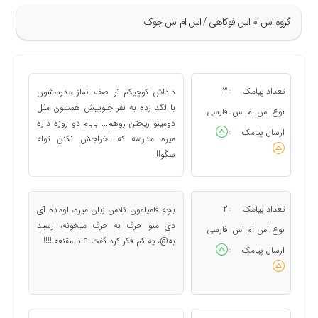
گروه اس ام اس فوکاهی / اس ام اس جوک
»
73
تعداد پیامک
3
داداش کوچیکم تو صف نماز مدرسشون
:
74
با لگد زده به نفر جلوییش همشون مثل
نوع اس ام اس
فارسی
:
دومینو ریختن روهم... بابام دو روزه داره
75
ارسال پیامک
:
میره مدرسه که اخراجش نکنن توله
76
سگو!!!
77
«
تعداد پیامک
2
بچه فامیلمون کلاس زبان میره، اومده آی
:
دی منو حرف به حرف میخونه، رسید
نوع اس ام اس
فارسی
:
به@، یه کم فکر کرد گفت a با مقنعه!!!!!
ارسال پیامک
: