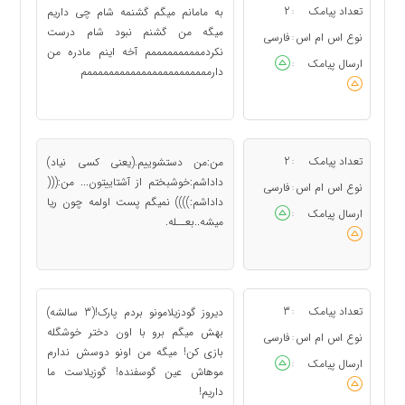
تعداد پیامک
2
به مامانم میگم گشنمه شام چی داریم
:
میگه من گشنم نبود شام درست
نوع اس ام اس
فارسی
:
نکردممممممممممم آخه اینم مادره من
ارسال پیامک
:
دارمممممممممممممممممممممممم
تعداد پیامک
2
من:من دستشوییم.(یعنی کسی نیاد)
:
داداشم:خوشبختم از آشتاییتون... من:(((
نوع اس ام اس
فارسی
:
داداشم:)))) نمیگم پست اولمه چون ریا
ارسال پیامک
:
میشه..بعــله.
تعداد پیامک
3
دیروز گودزیلامونو بردم پارک!(3 سالشه)
:
بهش میگم برو با اون دختر خوشگله
نوع اس ام اس
فارسی
:
بازی کن! میگه من اونو دوسش ندارم
ارسال پیامک
:
موهاش عین گوسفنده! گوزیلاست ما
داریم!