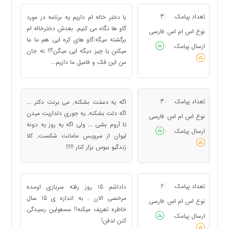
تعداد پیامک
3
با دختر خاله ام داریم یه برنامه در مورد
:
گاو ها نگاه می کنیم. بعدش دخترخاله ام
نوع اس ام اس
فارسی
:
برگشته میگه:گاو های کره ایی هم ما ما
ارسال پیامک
:
میکنن یا چیز دیگه ایی میگن؟!! نه جان
من این فک و فامیل ما داریم...
تعداد پیامک
3
اﮔﻪ یه ﺩﺳﺘﺖ ﺑﺸﮑﻨﻪ, ﻣﯽ ﺑﺮﻧﺖ دکتر ...
:
ﺍﮔﻪ ﺩﻟﺖ ﺑﺸﮑﻨﻪ, ﯾﻪ ﺟﻮﺭﯼ ﺩﻟﺪﺍﺭﯾﺖ ﻣﯿﺪﻥ
نوع اس ام اس
فارسی
:
ﺗﺎ ﺁﺭﻭﻡ ﺑﺸﯽ ... ﻭﻟﯽ ﺍﮔﻪ یه ﺭﻭﺯ ﯾﻪ ﺩﻭنه
ارسال پیامک
:
ﻟﯿﻮﺍﻥ ﺍﺯ ﺳﺮﻭﯾﺲ ﻣﺎﻣﺎنت ﺷﮑﺴﺖ, کلا
ﺯﻧﺪگیو ﺑﺒﻮﺱ ﺑﺰﺍﺭ ﮐﻨﺎﺭ !!!!!
تعداد پیامک
2
داداشم 15 روز رفته سربازی اومده
:
مرخصی الان . به اندازه ی 15 سال
نوع اس ام اس
فارسی
:
خاطره تعریف میکنه!! مسعولین رسیدگی
ارسال پیامک
:
کنن لدفن!