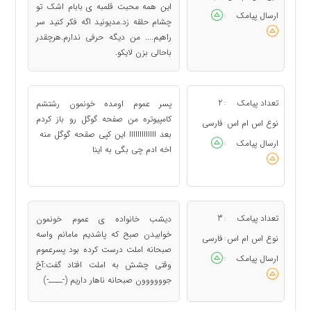
این همه محبت قلمبه ی بابام اشک تو
ارسال پیامک
:
چشام حلقه زد.مدیونید اگه فکر کنید سر
راهیم.... من دیگه حرفی ندارم.هرچقدر
باحالی بزن لایکو.
تعداد پیامک
2
پسر عموم اومده خونمون رشتشم
:
کامپیوتره من صفحه گوگل رو باز کردم
نوع اس ام اس
فارسی
:
بعد ااااااااااااا این کپی صقحه گوگل منه
ارسال پیامک
:
اخه ادم چی بگی به اینا
تعداد پیامک
3
دیشب خانواده ی عموم خونمون
:
خوابیدن صبح که پاشدیم مامانم واسه
نوع اس ام اس
فارسی
:
صبحانه املت درست کرده بود پسرعموم
ارسال پیامک
:
وقتی چشش به املت افتاد گفت:آخ
جوووووون صبحانه ناهار داریم (-ــــ-)