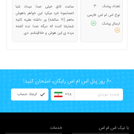
تعداد پیامک
3
ساعت اتاق خیلی صدا میداد شبا
:
اعصابمونا خرد میکرد این خواهر باهوش
نوع اس ام اس
فارسی
:
ماهم (19 سالشه) ور داشته عقربه ثانیه
ارسال پیامک
:
شمارشا کنده که دیگه صدا نده کشته
مرده ی این هوش و خلاقیتشم :دی
60 روز پنل اس ام اس رایگان، امتحان کنید!
ایجاد حساب
+98
با نیک اس ام اس
خدمات