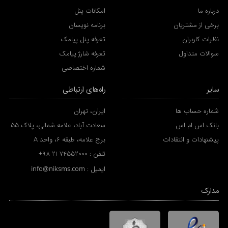
درباره ما
امکانات پنل
برخی از مشتریان
برنامه نویسان
نظرات کاربران
تعرفه پنل پیامک
سوالات متداول
تعرفه شارژ پیامک
شماره اختصاصی
سایر
راه‌های ارتباطی
شماره حساب ها
ایران، تهران
بانک اس ام اس
سعادت آباد، علامه شمالی، پلاک 55
پیشنهادات و انتقادات
برج علامه، طبقه 6، واحد A
تلفن :
+98 21 74552000
ایمیل :
info@niksms.com
مدارک