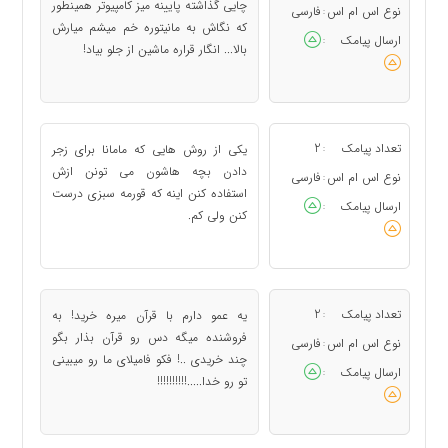
چایی گذاشته پایینه میز کامپیوتر همینطور
نوع اس ام اس
فارسی
:
که نگاش به مانیتوره خم میشم میارش
ارسال پیامک
:
بالا... انگار قراره ماشین از جلو بیاد!
تعداد پیامک
2
یکی از روش هایی که مامانا برای زجر
:
دادن بچه هاشون می تونن ازش
نوع اس ام اس
فارسی
:
استفاده کنن اینه که قورمه سبزی درست
ارسال پیامک
:
کنن ولی کم.
تعداد پیامک
2
یه عمو دارم با قرآن میره خرید! به
:
فروشنده میگه دس رو قرآن بذار بگو
نوع اس ام اس
فارسی
:
چند خریدی ..! فکو فامیلای ما رو میبینی
ارسال پیامک
:
تو رو خدا.....!!!!!!!!!!