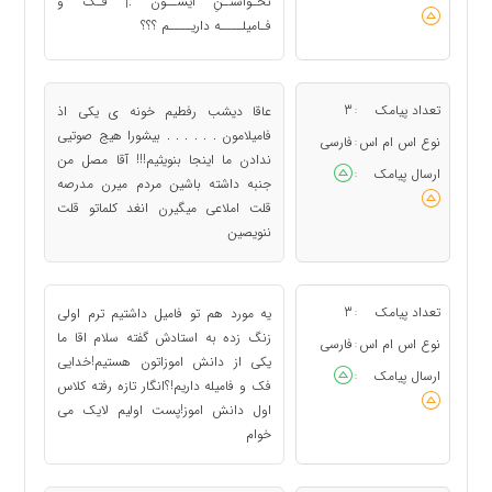
نخـواستـنِ ایشــون :| فـک و
فـامیلــــه داریــــم ؟؟؟
تعداد پیامک
3
عاقا دیشب رفطیم خونه ی یکی اذ
:
فامیلامون . . . . . . بیشورا هیج صوتیی
نوع اس ام اس
فارسی
:
ندادن ما اینجا بنویثیم!!! آقا مصل من
ارسال پیامک
:
جنبه داشته باشین مردم میرن مدرصه
قلت املاعی میگیرن انغد کلماتو قلت
ننویصین
تعداد پیامک
3
یه مورد هم تو فامیل داشتیم ترم اولی
:
زنگ زده به استادش گفته سلام اقا ما
نوع اس ام اس
فارسی
:
یکی از دانش اموزاتون هستیم!خدایی
ارسال پیامک
:
فک و فامیله داریم!؟انگار تازه رفته کلاس
اول دانش اموز!پست اولیم لایک می
خوام