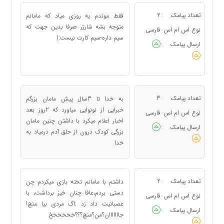
تعداد پیامک
2
فقط موندم یه روزی میاد که مامانم
:
متوجه بشه شارژر صرفا بدین جهت که
نوع اس ام اس
فارسی
:
سیم داره؛سیم کارت نیست:|
ارسال پیامک
:
تعداد پیامک
3
به خدا تا 3سال پیش مامان بزرگم
:
خبرایی از نونوایی میاورد که 2روز بعد
نوع اس ام اس
فارسی
:
اخبار اعلام میکرد با داشتن چنین مامان
ارسال پیامک
:
بزرگی کودک درون از حلق آدم درمیاد به
خدا
تعداد پیامک
2
داشتم با مامانم تخته بازی میکردم چن
:
دستی بردم،عاقا چنان خیز برداشت، با
نوع اس ام اس
فارسی
:
عصبانیت داد زد :اگ مردی بیا منچ!
ارسال پیامک
:
جااااااان؟من؟منچ؟؟؟خخخخخخ