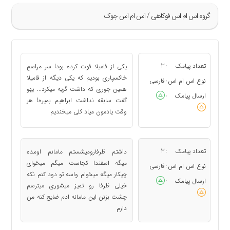
گروه اس ام اس فوکاهی / اس ام اس جوک
»
69
تعداد پیامک
3
یکی از فامیلا فوت کرده بود! سر مراسمِ
:
70
خاکسپاری بودیم که یکی دیگه از فامیلا
نوع اس ام اس
فارسی
:
همین جوری که داشت گریه میکرد... یهو
71
ارسال پیامک
:
گفت سابقه نداشت ابراهیم بمیره! هر
72
وقت یادمون میاد کلی میخندیم
73
«
تعداد پیامک
3
داشتم ظرفارومیشستم مامانم اومده
:
میگه اسفندا کجاست میگم میخوای
نوع اس ام اس
فارسی
:
چیکار میگه میخوام واسه تو دود کنم نکه
ارسال پیامک
:
خیلی ظرفا رو تمیز میشوری میترسم
چشت بزنن این مامانه ادم ضایع کنه من
دارم