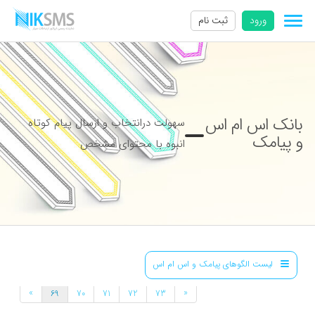
ورود
ثبت نام
بانک اس ام اس
سهولت درانتخاب و ارسال پیام کوتاه
و پیامک
انبوه با محتوای مشخص
لیست الگوهای پیامک و اس ام اس
»
«
69
70
71
72
73