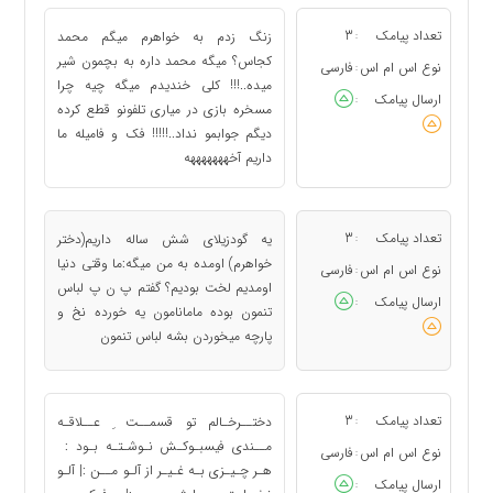
تعداد پیامک
3
زنگ زدم به خواهرم میگم محمد
:
کجاس؟ میگه محمد داره به بچمون شیر
نوع اس ام اس
فارسی
:
میده..!!! کلی خندیدم میگه چیه چرا
ارسال پیامک
:
مسخره بازی در میاری تلفونو قطع کرده
دیگم جوابمو نداد..!!!!! فک و فامیله ما
داریم آخهههههههه
تعداد پیامک
3
یه گودزیلای شش ساله داریم(دختر
:
خواهرم) اومده به من میگه:ما وقتی دنیا
نوع اس ام اس
فارسی
:
اومدیم لخت بودیم؟ گفتم پ ن پ لباس
ارسال پیامک
:
تنمون بوده مامانامون یه خورده نخ و
پارچه میخوردن بشه لباس تنمون
تعداد پیامک
3
دختــرخـالم تو قسمــت ِ عــلاقـه
:
مــندی فیسبـوکـش نـوشـتـه بـود :
نوع اس ام اس
فارسی
:
هـر چـیـزی بـه غـیـر از آلـو مــن :| آلـو
ارسال پیامک
: