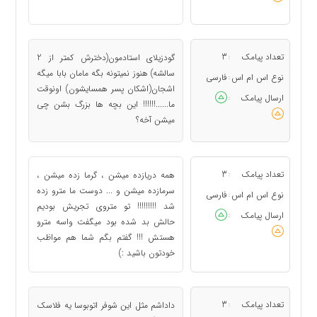
تعداد پیامک
3
گودزیلای استادمون(دخترش کمتر از 2
:
سالشه) هنوز نمیتونه بگه مامان بابا میگه
نوع اس ام اس
فارسی
:
اشجان(اشکان پسر همسایشون) اونوقت
ارسال پیامک
:
ما......!!!!!! این بچه ها بزرگ بشن چی
میشن آخه؟
تعداد پیامک
3
همه دریازده میشن ، گرما زده میشن ،
:
سرمازده میشن و ... دوست ما مترو زده
نوع اس ام اس
فارسی
:
شد !!!!!!!!! تو متروی تجریش بودیم
ارسال پیامک
:
حالش بد شده بود میگفت واسه مترو
هستش !!! گفتم بگم شما هم مواظب
خودتون باشید :)
تعداد پیامک
3
داداشم مثل این شوفر اتوبوسا یه فلاسک
: