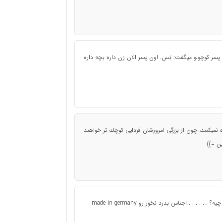
ه پسر کوچولو میگفت: بَس. اون پسر الان زن داره بچه داره
نميكنند، چون از بزرگى امروزشان فردايى كوچك تر خواهند
ين =))
مهمترین هنری که یه چینی باید داشته باشه میدونید چیه؟ . . . . . . اجناس بدرد نخور رو made in germany