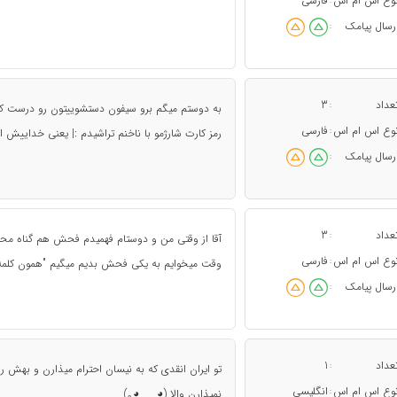
وع اس ام اس
فارسی
:
رسال پیامک
:
عداد
3
:
به دوستم میگم برو سیفون دستشوییتون رو درست کن م
وع اس ام اس
فارسی
:
رمز کارت شارژمو با ناخنم تراشیدم :| یعنی خداییش ام
رسال پیامک
:
عداد
3
:
آقا از وقتی من و دوستام فهمیدم فحش هم گناه م
وع اس ام اس
فارسی
:
وقت میخوایم به یکی فحش بدیم میگیم "همون کلمه" 
رسال پیامک
:
عداد
1
:
تو ایران انقدی که به نیسان احترام میذارن و بهش 
وع اس ام اس
انگلیسی
:
نمیذارن والا (◕‿‿◕｡)