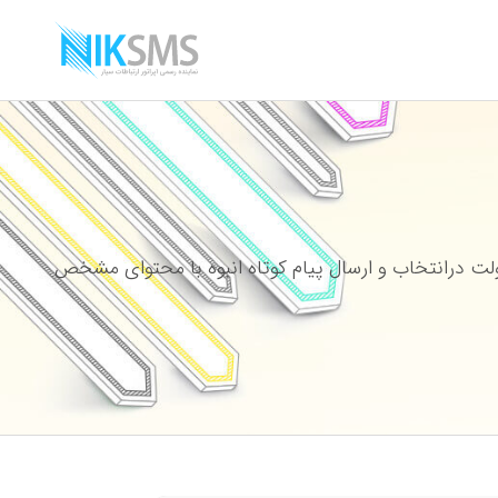
ت درانتخاب و ارسال پیام کوتاه انبوه با محتوای مشخص