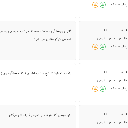
رسال پیامک
:
عداد
2
:
قانون پایستگی عقده: عقده نه خود به خود بوجود می 
وع اس ام اس
فارسی
:
شخص دیکر منتقل می شود.
رسال پیامک
:
عداد
2
:
بنظرم تعطيلات دي ماه بخاطر اينه كه خستگيه پاييز از
وع اس ام اس
فارسی
:
رسال پیامک
:
عداد
2
:
تنها درسی که هر ترم با نمره بالا پاسش میکنم . . . 
وع اس ام اس
فارسی
: