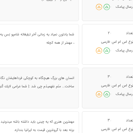
رسال پیامک
:
عداد
2
:
شما یادتون نمیاد یه زمانی آخر تبلیغاته شامپو بَس ی
وع اس ام اس
فارسی
:
، مهمتر از همه کچله
رسال پیامک
:
عداد
3
:
انسان هاى بزرگ هيچگاه به كوچكى فرداهايشان نگاه 
وع اس ام اس
فارسی
:
ساخت... منَم نفهميدَم چى شد :| شما مَرامى لايك كُن
رسال پیامک
:
عداد
3
:
وع اس ام اس
فارسی
:
بزنه بعد با گرونترین قیمت به ایرانیا بندازه.