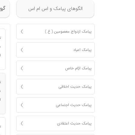
گرو
الگوهای پیامک و اس ام اس
پیامک ازدواج معصومين ( ع )
ت
ن
پیامک اعياد
ا
پیامک ايّام خاص
ت
پیامک حدیت اخلاقی
ن
ا
پیامک حدیث اجتماعی
پیامک حدیث اعتقادی
ت