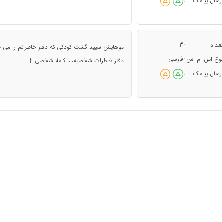
رسال پیامک
:
عداد
3
:
ﻣﻮﻫﺎﯾﺶ ﺳﭙﯿﺪ ﮔﺸﺖ ﮐﻮﺩﮐﯽ ﮐﻪ ﺩﻓﺘﺮ ﺧﺎﻃﺮﺍﺗﻢ ﺭﺍ ﻣﯽ ﺧﻮﺍﻧ
وع اس ام اس
فارسی
:
ﺩﻓﺘﺮ ﺧﺎﻃﺮﺍﺕ ﺷﺨﺼﯿﻪ،،،، ﮐﺎﻣﻼ ﺷﺨﺼﯽ :|
رسال پیامک
: