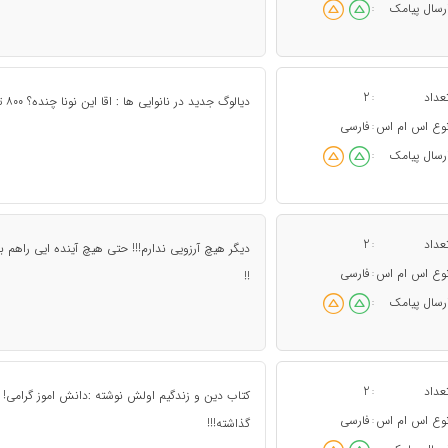
رسال پیامک
:
عداد
2
:
ﺩﯾﺎﻟﻮﮒ ﺟﺪﯾﺪ ﺩﺭ ﻧﺎﻧﻮﺍیی ها : ﺍﻗﺎ ﺍﯾﻦ ﻧﻮﻧﺎ ﭼﻨﺪﻩ؟ ۸۰۰ ﺗﻮﻣﻦ ﺩﺍﺩﺍﺵ ﻣﻤﻨﻮﻥ ﻣﺎ ﺑﺮﯾﻢ ﯾﻪ ﺩﻭﺭ ﺑﺰﻧﯿﻢ ﻣﺰﺍﺣﻢ ﻣﯿﺸﯿﻢ!!!
وع اس ام اس
فارسی
:
رسال پیامک
:
عداد
2
:
دیگر هیچ آرزویی ندارم!!! حتی هیچ آینده ایی راهم بر
وع اس ام اس
فارسی
:
!!
رسال پیامک
:
عداد
2
:
کتاب دین و زندگیم اولش نوشته :دانش اموز گرام
وع اس ام اس
فارسی
:
گذاشته!!!