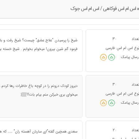
ه اس ام اس فوکاهی / اس ام اس جوک
عداد
3
:
شیخ را پرسیدن "علاج عشق" چیست؟ شیخ رفت و بالی
وع اس ام اس
فارسی
:
فرمود گم شین بیرون! میخوام بخوابم . شیخ خسته بود
رسال پیامک
:
عداد
3
:
دیروز کودک درونم را در کوچه باغ خاطرات رها کردم.
وع اس ام اس
فارسی
:
میخوای بری خبرکن منم بیام بات!!!)))):
رسال پیامک
:
عداد
2
:
سعدی همچین گفته"ای ساربان آهسته ران" ..... که هرکی ندونه فکر 