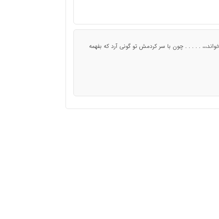
ﺪ،،، . . . . . ﭼﻮﻥ ﺑﺎ ﺳﺮ ﮐﺮﺩﻣﺶ ﺗﻮ ﮔﻮﻧﯽ ﺁﺭﺩ ﮐﻪ ﺑﻔﻬﻤﻪ