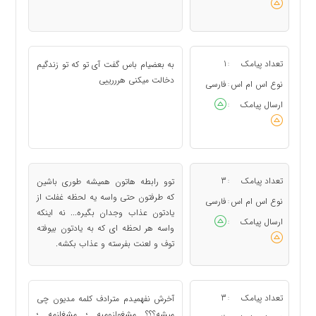
تعداد پیامک
1
به بعضیام باس گفت آی تو که تو زندگیم
:
دخالت میکنی هرررییی
نوع اس ام اس
فارسی
:
ارسال پیامک
:
تعداد پیامک
3
توو رابطه هاتون همیشه طوری باشین
:
که طرفتون حتی واسه یه لحظه غفلت از
نوع اس ام اس
فارسی
:
یادتون عذاب وجدان بگیره... نه اینکه
ارسال پیامک
:
واسه هر لحظه ای که به یادتون بیوفته
توف و لعنت بفرسته و عذاب بکشه.
تعداد پیامک
3
آخرش نفهمیدم مترادف کلمه مدیون چی
:
میشه؟؟؟ مشغولزومبه ؛ مشغلزمه ؛