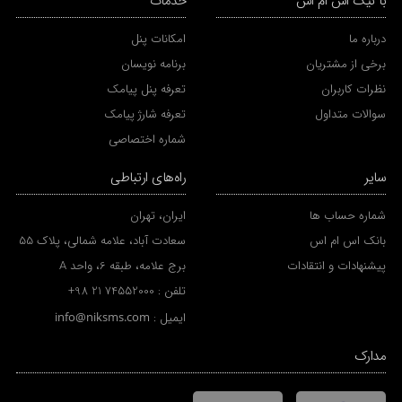
با نیک اس ام اس
خدمات
درباره ما
امکانات پنل
برخی از مشتریان
برنامه نویسان
نظرات کاربران
تعرفه پنل پیامک
سوالات متداول
تعرفه شارژ پیامک
شماره اختصاصی
سایر
راه‌های ارتباطی
شماره حساب ها
ایران، تهران
بانک اس ام اس
سعادت آباد، علامه شمالی، پلاک 55
پیشنهادات و انتقادات
برج علامه، طبقه 6، واحد A
تلفن :
+98 21 74552000
ایمیل :
info@niksms.com
مدارک