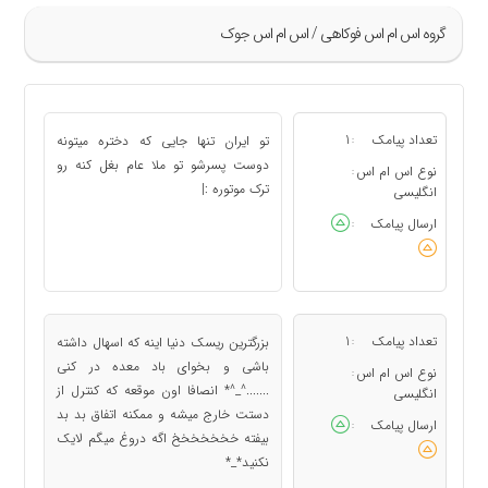
گروه اس ام اس فوکاهی / اس ام اس جوک
»
469
تعداد پیامک
1
تو ایران تنها جایی که دختره میتونه
:
470
دوست پسرشو تو ملا عام بغل کنه رو
نوع اس ام اس
:
ترک موتوره :|
471
انگلیسی
472
ارسال پیامک
:
473
«
تعداد پیامک
1
بزرگترین ریسک دنیا اینه که اسهال داشته
:
باشی و بخوای باد معده در کنی
نوع اس ام اس
:
.......^_^* انصافا اون موقعه که کنترل از
انگلیسی
دستت خارج میشه و ممکنه اتفاق بد بد
ارسال پیامک
:
بیفته خخخخخخخ اگه دروغ میگم لایک
نکنید*_*