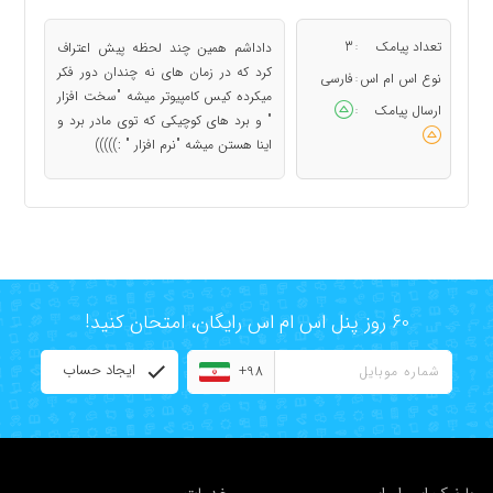
تعداد پیامک
3
داداشم همین چند لحظه پیش اعتراف
:
کرد که در زمان های نه چندان دور فکر
نوع اس ام اس
فارسی
:
میکرده کیس کامپیوتر میشه "سخت افزار
ارسال پیامک
:
" و برد های کوچیکی که توی مادر برد و
اینا هستن میشه "نرم افزار " :)))))
60 روز پنل اس ام اس رایگان، امتحان کنید!
ایجاد حساب
+98