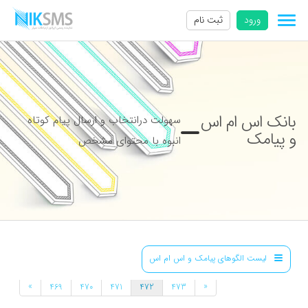
ورود
ثبت نام
بانک اس ام اس
سهولت درانتخاب و ارسال پیام کوتاه
و پیامک
انبوه با محتوای مشخص
لیست الگوهای پیامک و اس ام اس
»
«
469
470
471
472
473