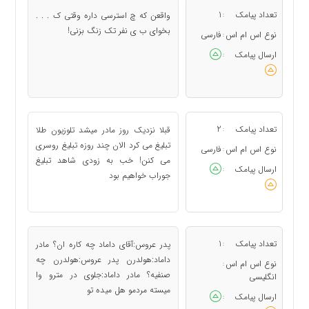
تعداد پیامک
1
واقعن که چ استرسی داره وقتی ک . . .
:
بخوای ب ی نفر تک زنگ بزنی!
نوع اس ام اس
فارسی
:
ارسال پیامک
:
تعداد پیامک
2
قبلا نزدیک روز مادر میشد تلوزیون طلا
:
تبلیغ می کرد الان چند روزه تبلیغ روسری
نوع اس ام اس
فارسی
:
می کنن! خب به زودی شاهد تبلیغ
ارسال پیامک
:
جوراب خواهیم بود
تعداد پیامک
1
پدر عروس:آقای داماد چه کاره ان؟ مادر
:
داماد:هولدرن پدر عروس:هولدرن چه
نوع اس ام اس
:
صنفیه؟ مادر داماد:جلوی در مترو وا
انگلیسی
میسته مردمو هل میده تو
ارسال پیامک
: