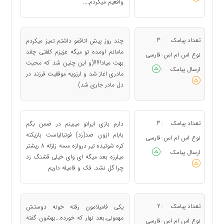
واقعیم میگردم....
تعداد پیامک
3
چند روز پیش اتاقمو داشتم تمیز میکردم
:
مامانم اومده تو میگه عزیزم کلفتی چقد
نوع اس ام اس
فارسی
:
بهت میاد!!!!!(و این چنین شد که محبت
ارسال پیامک
:
مادری اغاز شد و ارزویه موفقیت فرزند در
دل مادر جاری شد)
تعداد پیامک
3
دارم بازی ایرانو میبینم در ضمن بگم
:
بابام ازون ضد(زد) فوتبالیاست بازیکنه
نوع اس ام اس
فارسی
:
کره شوتیده تیر دروازه مسه زلزله 8 ریشتر
ارسال پیامک
:
میلرزه بعد میگه ای وای خیلی قشنگ زد
چرا گل نشد. فک و فامیله داریم
تعداد پیامک
2
یکی فامیلامون رفته خونه دوستش
:
مهمونی.بعد نهار که خورده...بهشون گفته
نوع اس ام اس
فارسی
: