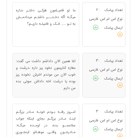
تعداد پیامک
2
ما تو فامیـلمون هَرکـی دختـر نداره
:
میگـه اَگه دخـتـــر داشتـم میدادمـش
نوع اس ام اس
فارسی
:
به تـو ..... فـک و فامیلـه داریـم؟
ارسال پیامک
:
تعداد پیامک
3
اغا همین الان داداشم داشت می گفت:
:
مغازه کناریمون نخود ریز داره ،درشت و
نوع اس ام اس
فارسی
:
خوب الان من موندم اخرش نخوده ریز
ارسال پیامک
:
بوده یا درشت اخه داداش سوتی بده
من دارم
تعداد پیامک
3
امـروز رفتـه بـودم خونـه مـادر بزرگـم
:
اینـا، مـادر بزرگـم بجای اینکه جواب
نوع اس ام اس
فارسی
:
سلاممــو بده، در اومـده میگـه:
ارسال پیامک
:
مـادرجـون وقتـی موهـاتو اینجـوری