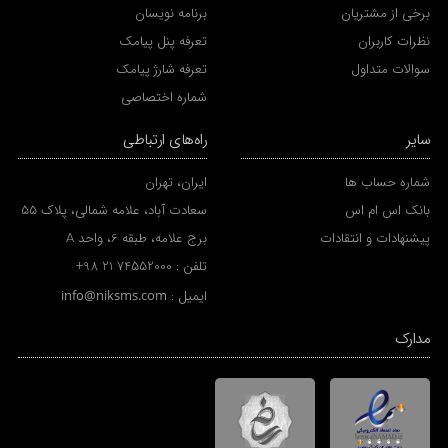
برخی از مشتریان
برنامه نویسان
نظرات کاربران
تعرفه پنل پیامک
سوالات متداول
تعرفه شارژ پیامک
شماره اختصاصی
سایر
راه‌های ارتباطی
شماره حساب ها
ایران، تهران
بانک اس ام اس
سعادت آباد، علامه شمالی، پلاک 55
پیشنهادات و انتقادات
برج علامه، طبقه 6، واحد A
تلفن :
+98 21 74552000
ایمیل :
info@niksms.com
مدارک