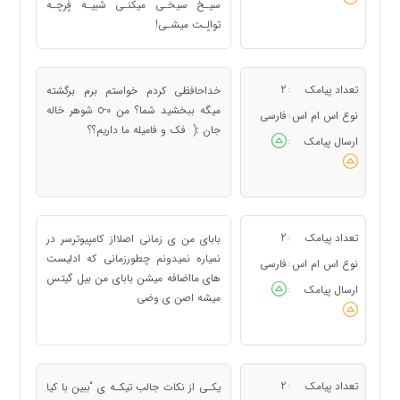
سیـخ سیخـی میکنـی شبیـه فٍرچـه
توالٍـت میشـی!
تعداد پیامک
2
خداحافظی کردم خواستم برم برگشته
:
میگه ببخشید شما؟ من 0-o شوهر خاله
نوع اس ام اس
فارسی
:
جان :( فک و فامیله ما داریم؟؟
ارسال پیامک
:
تعداد پیامک
2
بابای من ی زمانی اصلااز کامپیوترسر در
:
نمیاره نمیدونم چطورزمانی که ادلیست
نوع اس ام اس
فارسی
:
های مااضافه میشن بابای من بیل گیتس
ارسال پیامک
:
میشه اصن ی وضی
تعداد پیامک
2
یکـی از نکات جالب تیکـه ی “ببین با کیا
: