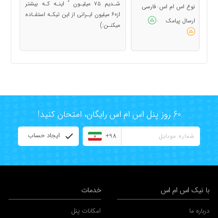
شـدیم ۷۵ میلیـون ” اینـه کـه بیشتر
نوع اس ام اس
فارسی
:
از۶۰ میلیون ایـرانی از این تیکـه استفـاده
ارسال پیامک
:
میکنـن:)
60 روز پنل اس ام اس رایگان، امتحان کنید!
ایجاد حساب
+98
با نیک اس ام اس
خدمات
درباره ما
امکانات پنل