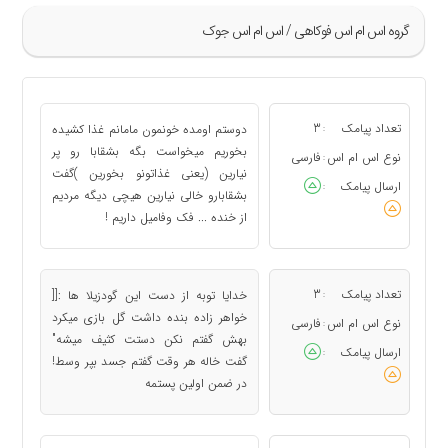
گروه اس ام اس فوکاهی / اس ام اس جوک
»
45
تعداد پیامک
3
دوستم اومده خونمون مامانم غذا کشیده
:
46
بخوریم میخواست بگه بشقابا رو پر
نوع اس ام اس
فارسی
:
نیارین (یعنی غذاتونو بخورین )گفت
47
ارسال پیامک
:
بشقابارو خالی نیارین هیچی دیگه مردیم
48
از خنده ... فک وفامیل داریم !
49
«
تعداد پیامک
3
خدایا توبه از دست این گودزیلا ها :[[
:
خواهر زاده بنده داشت گل بازی میکرد
نوع اس ام اس
فارسی
:
بهش گفتم نکن دستت کثیف میشه"
ارسال پیامک
:
گفت خاله هر وقت گفتم جسد بپر وسط!
در ضمن اولین پستمه