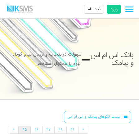
ورود
ثبت نام
بانک اس ام اس
سهولت درانتخاب و ارسال پیام کوتاه
و پیامک
انبوه با محتوای مشخص
لیست الگوهای پیامک و اس ام اس
»
«
45
46
47
48
49