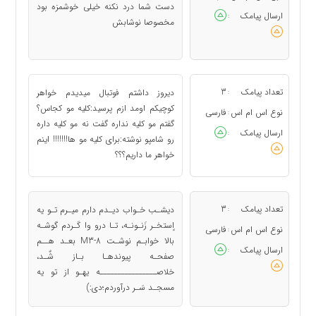
دست شما درد نکنه خیلی خوشمزه بود
ارسال پیامک
:
مخصوصا نوشابش
تعداد پیامک
3
دیروز داشتم فوتبال میدیدم خواهر
:
کوچیکم اومد ازم پرسید:کلیه مو کجاس؟
نوع اس ام اس
فارسی
:
گفتم مو کلیه نداره گفت نه مو کلیه داره
ارسال پیامک
:
رو شامپو نوشته:برای کلیه مو ها!!!!!!! اینم
خواهر ما داریم؟؟؟
تعداد پیامک
3
دیشـب خـواب دیـدم دارم میـرم تـو یه
:
اٍستخـر زَنـونـه، تـا درو وا کَـردم گوشـه
نوع اس ام اس
فارسی
:
بالا خوابـم نوشـت M3-8 بعـد هــم
ارسال پیامک
:
صفحـه پیوندهـا بـاز شٌـد،
خلاصــــــــــــــــه یهـو از تو یه
مسجـد سَـر درآوردم؛دی:)