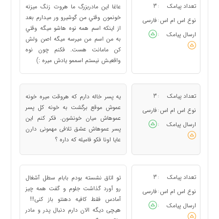
تعداد پیامک
3
عاغا اين مادربزرگ ما هروت زنگ ميزنه
:
خونمون وقتي من گوشيرو ور ميدارم بعد
نوع اس ام اس
فارسی
:
از اينکه اسم همه نوه هاشو ميگه وقتي
ارسال پیامک
:
به من اسم من ميرسه ميگه اصن ولش
کن مامانت هست. فکنم چون نوه
واقعيش نيستم اسممو يادش ميره :)
تعداد پیامک
3
یه پسر خاله دارم که هروقت میره خونه
:
عموش موقع برگشت به خونه کل پسر
نوع اس ام اس
فارسی
:
عموهاش میان خونشون. فکر کنم این
ارسال پیامک
:
پسر عموهاش عشق تلافی مهمونی دارن
عایا اونا فکو فامیله که داره ؟
تعداد پیامک
3
تو اتاق نشسته بودم بابام سطل آشغال
:
رو آورد گذاشت جلوم و گفت همه چیز
نوع اس ام اس
فارسی
:
آمادس فقط کافیه دهنتو باز کنی!!!
ارسال پیامک
:
هیچی دیگه الان دارم دنبال پدر و مادر