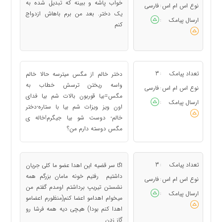
خواب پاشه و ببینه که تبدیل شده به
نوع اس ام اس
فارسی
:
یک دختر. بعد من برم باهاش ازدواج
ارسال پیامک
:
کنم
تعداد پیامک
3
دختر خالم از مگس میترسه حالا خالم
:
واسه ریختن ترسش خطاب به
نوع اس ام اس
فارسی
:
مگس=بیا قوربون بالات شم بیا فدای
ارسال پیامک
:
اون ویز ویزات شم بیا با ستاره-دختر
خالم- دوست شو بیا جیگرم!خاله ی
مگس دوسته دارم من؟
تعداد پیامک
3
اگا سر قضیه این اهدا عضو ما کلی جریان
:
داشتیم رفتیم خونه مامان بزرگم همه
نوع اس ام اس
فارسی
:
نشستن تیریپ برداشتم اومدم گفتم من
ارسال پیامک
:
میخوام اهدامو اعضا کنم(منظورم اعضامو
اهدا کنم بودا) هیچی دیه همه فرشا رو
گاز زدن