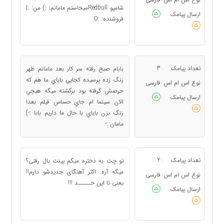
شامپو Redbullمیخاستم مامانم: :) من: :|
ارسال پیامک
:
فروشنده: :O
تعداد پیامک
3
بابام صبح رفته سر كار بعد مامانم ظهر
:
زنگ زده پرسيده كجايي باباي ما هم كه
نوع اس ام اس
فارسی
:
حرصش گرفته بود برگشته ميگه هيچي
ارسال پیامک
:
الان سينما ام جاي حساس فيلم بعدا
زنگ بزن باباي با حال ما داريم بابا :-)
مامان :-
تعداد پیامک
2
تو چت به دختره میگم پینت بال رفتی؟
:
میگه آره. اکثر آهنگای جدیدشو دارم!!
نوع اس ام اس
فارسی
:
یعنی تا این حـــــد !!!
ارسال پیامک
: