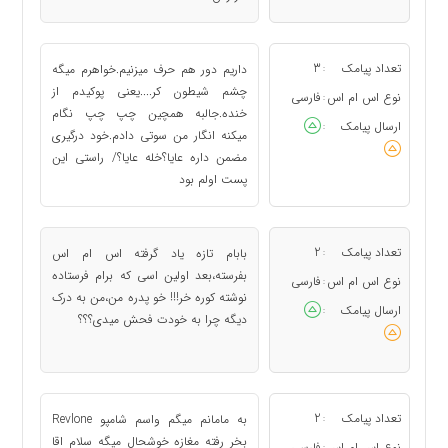
تعداد پیامک
3
داریم دور هم حرف میزنیم.خواهرم میگه
:
چشم شیطون کر....یعنی پوکیدم از
نوع اس ام اس
فارسی
:
خنده.جالبه همچین چپ چپ نگام
ارسال پیامک
:
میکنه انگار من سوتی دادم.خود درگیری
مضمن داره عایا؟خله عایا؟/ راستی این
پست اولم بود
تعداد پیامک
2
بابام تازه یاد گرفته اس ام اس
:
بفرسته،بعد اولین اسی که برام فرستاده
نوع اس ام اس
فارسی
:
نوشته کوره خر!!! خو پدره من،من به درک
ارسال پیامک
:
دیگه چرا به خودت فحش میدی؟؟؟
تعداد پیامک
2
به مامانم میگم واسم شامپو Revlone
:
بخر رفته مغازه خوشحال میگه سلام اقا
نوع اس ام اس
فارسی
: