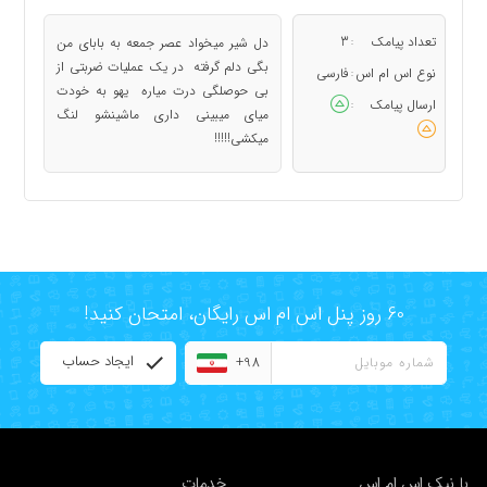
تعداد پیامک
3
دل شیر میخواد عصر جمعه به بابای من
:
بگی دلم گرفته در یک عملیات ضربتی از
نوع اس ام اس
فارسی
:
بی حوصلگی درت میاره یهو به خودت
ارسال پیامک
:
میای میبینی داری ماشینشو لنگ
میکشی!!!!!
60 روز پنل اس ام اس رایگان، امتحان کنید!
ایجاد حساب
+98
با نیک اس ام اس
خدمات