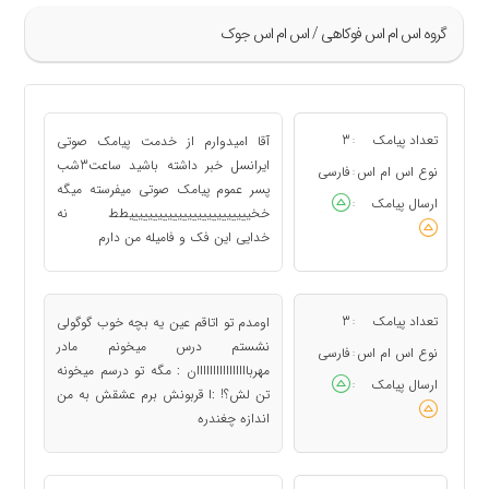
گروه اس ام اس فوکاهی / اس ام اس جوک
»
41
تعداد پیامک
3
آقا امیدوارم از خدمت پیامک صوتی
:
42
ایرانسل خبر داشته باشید ساعت3شب
نوع اس ام اس
فارسی
:
پسر عموم پیامک صوتی میفرسته میگه
43
ارسال پیامک
:
خخیییییییییییییییییییییییییطط نه
44
خدایی این فک و فامیله من دارم
45
«
تعداد پیامک
3
اومدم تو اتاقم عین یه بچه خوب گوگولی
:
نشستم درس میخونم مادر
نوع اس ام اس
فارسی
:
مهرباااااااااااااااان : مگه تو درسم میخونه
ارسال پیامک
:
تن لش؟! :ا قربونش برم عشقش به من
اندازه چغندره