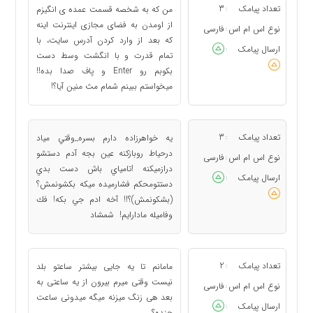
تعداد پیامک
3
من که به شخصه قسمت عمده ی انگیزم
:
از اومدن به فضای مجازی اینترنت اینه
نوع اس ام اس
فارسی
:
که بعد از وارد کردن آدرس سایت، با
ارسال پیامک
:
تمام قدرت و با انگشت وسط دست
بکوبم رو Enter و پاف صدا بده!!
میخواستم ببینم شمام مث منین آیا؟!
تعداد پیامک
3
يه خواهرزاده دارم بسره_وقتي مياد
:
درحياط روبازكنه عين بجه آدم دستشو
نوع اس ام اس
فارسی
:
درازميكنه !تامياي باش دست بدي
ارسال پیامک
:
دستتومحكم فشارميده ميكه بكشونمش؟
(بشكونمش)؟!! آخه ادم جي بكه! فك
وفاميله مادارايم! شمشاد
تعداد پیامک
2
مامانم تا یه جایی بیشتر ساعتو بلد
:
نیست وقتی میرم بیرون از یه ساعتی به
نوع اس ام اس
فارسی
:
بعد هی زنگ میزنه میگه میدونی ساعت
ارسال پیامک
:
چنده؟