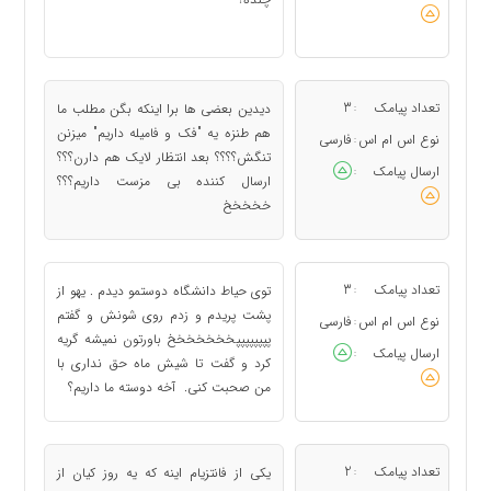
تعداد پیامک
3
دیدین بعضی ها برا اینکه بگن مطلب ما
:
هم طنزه یه "فک و فامیله داریم" میزنن
نوع اس ام اس
فارسی
:
تنگش؟؟؟؟ بعد انتظار لایک هم دارن؟؟؟
ارسال پیامک
:
ارسال کننده بی مزست داریم؟؟؟
خخخخخ
تعداد پیامک
3
توی حیاط دانشگاه دوستمو دیدم . یهو از
:
پشت پریدم و زدم روی شونش و گفتم
نوع اس ام اس
فارسی
:
پپپپپپپپخخخخخخخ باورتون نمیشه گریه
ارسال پیامک
:
کرد و گفت تا شیش ماه حق نداری با
من صحبت کنی. آخه دوسته ما داریم؟
تعداد پیامک
2
یکی از فانتزیام اینه که یه روز کیان از
: