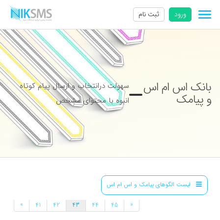
ورود
ثبت نام
بانک اس ام اس
سهولت درانتخاب و ارسال پیام کوتاه
و پیامک
انبوه با محتوای مشخص
لیست الگوهای پیامک و اس ام اس
»
«
41
42
43
44
45