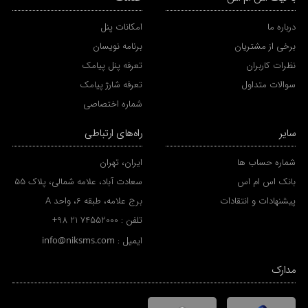
درباره ما
امکانات پنل
برخی از مشتریان
برنامه نویسان
نظرات کاربران
تعرفه پنل پیامک
سوالات متداول
تعرفه شارژ پیامک
شماره اختصاصی
سایر
راه‌های ارتباطی
شماره حساب ها
ایران، تهران
بانک اس ام اس
سعادت آباد، علامه شمالی، پلاک 55
پیشنهادات و انتقادات
برج علامه، طبقه 6، واحد A
تلفن :
+98 21 74552000
ایمیل :
info@niksms.com
مدارک