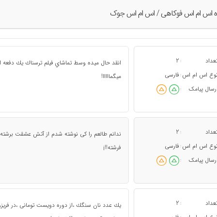
ه اس ام اس فوکاهی / اس ام اس جوک
عداد
2
:
انقد حال ميده وسط تماشاي فيلم ترسناك يك دفعه ا
وع اس ام اس
فارسی
:
ميگمااااا!
رسال پیامک
:
عداد
2
:
ندانم طالعم را کی نوشته شدم از آتش عشقت برشته
وع اس ام اس
فارسی
:
فرشته!!¡
رسال پیامک
:
عداد
2
:
يك عدد نان سنگك ،از دوره دويست تومانى ،در فريزر م