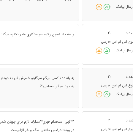
رسال پیامک
:
عداد
2
:
واسه داداشمون رفتیم خواستگاری مادر دختره میگه: 2012 تا سکه به نیت المپیک لندن!!
وع اس ام اس
فارسی
:
رسال پیامک
:
عداد
2
:
به راننده تاکسی میگم سیگارتو خاموش کن به دود
وع اس ام اس
فارسی
:
به دود سیگار حساسی؟؟
رسال پیامک
:
عداد
3
:
**اگهي استخدام فوري** مدارك لازم براي چوپان شد
وع اس ام اس
فارسی
:
در روستا!درضمن داشتن سگ و خر الزاميست