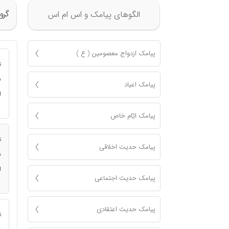
گرو
الگوهای پیامک و اس ام اس
پیامک ازدواج معصومين ( ع )
ت
ن
پیامک اعياد
ا
پیامک ايّام خاص
ت
پیامک حدیت اخلاقی
ن
ا
پیامک حدیث اجتماعی
پیامک حدیث اعتقادی
ت