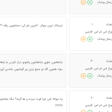
رسال پیامک
:
عداد
1
:
ترسناک ترین سوال : آخرین نفر کی دستشویی رفته !؟
وع اس ام اس
فارسی
:
رسال پیامک
:
عداد
3
:
باباهامون جلوی باباهاشون پاشونو دراز نکردن ما پاه
وع اس ام اس
فارسی
:
بچه هامون اگه تو جمع نزنن زیر گوشمون شانس آوردی
رسال پیامک
:
عداد
2
:
یه سواله فنی چرا فوت سرده و ها گرمه؟ مگه جفتشون
وع اس ام اس
فارسی
:
??????