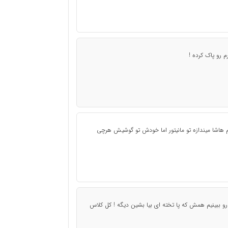
 رو پاک کرده !
م هاشا میندازه تو مانیتور اما خودش تو گوشیش هرچی
 رو ببینیم همش که پا تخته ای بیا بشین دیگه ! کل کلاس