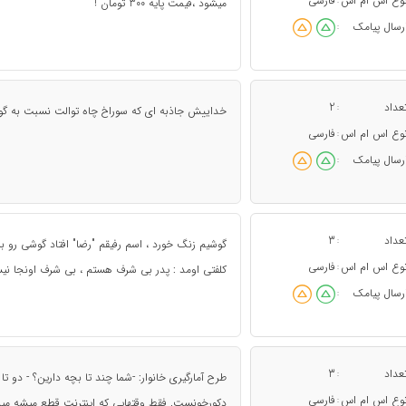
وع اس ام اس
فارسی
:
ميشود ،قيمت پايه 300 تومان !
رسال پیامک
:
عداد
2
:
خداییش جاذبه ای که سوراخ چاه توالت نسبت به گوش
وع اس ام اس
فارسی
:
رسال پیامک
:
عداد
3
:
گوشیم زنگ خورد ، اسم رفیقم "رضا" افتاد گوشی رو 
وع اس ام اس
فارسی
:
کلفتی اومد : پدر بی شرف هستم ، بی شرف اونجا ن
رسال پیامک
:
عداد
3
:
طرح آمارگیری خانوار: -شما چند تا بچه دارین؟ - دو تا
وع اس ام اس
فارسی
:
دکورخونست. فقط وقتهایی که اینترنت قطع میشه میره