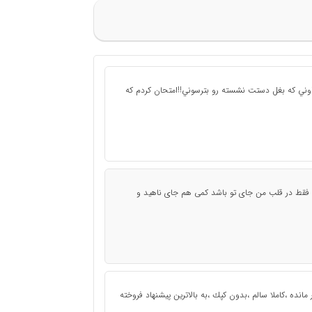
وني كه بغل دستت نشسته رو بترسوني!!امتحان كردم كه
 فقط در قلب من جای تو باشد کمی هم جای ناهید و
انده ،كاملا سالم ،بدون كپك ،به بالاترين پيشنهاد فروخته