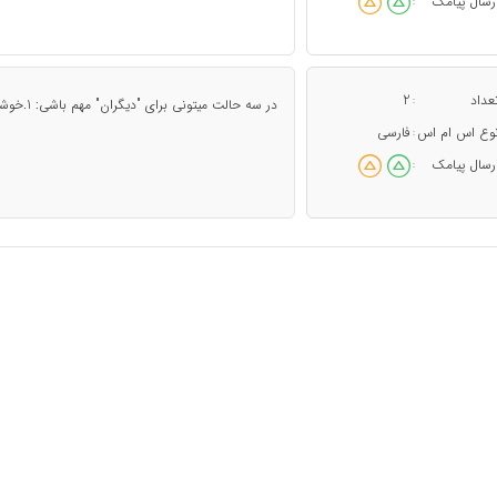
رسال پیامک
:
عداد
2
:
در سه حالت میتونی برای "دیگران" مهم باشی: 1.خوشگل باشی 2.پولدار یا مشهور باشی 3.بمیری
وع اس ام اس
فارسی
:
رسال پیامک
: