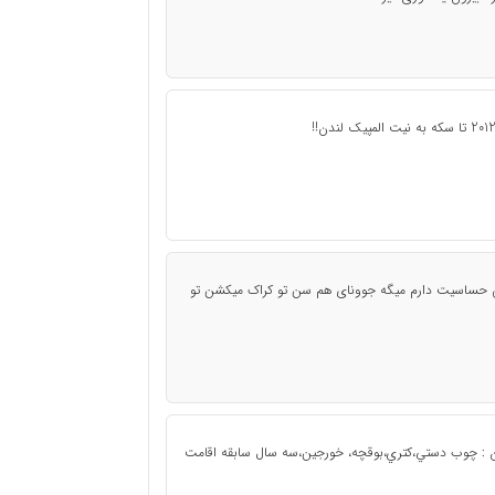
ش حساسیت دارم میگه جوونای هم سن تو کراک میکشن تو
ن : چوب دستي،كتري،بوقچه، خورجين،سه سال سابقه اقامت