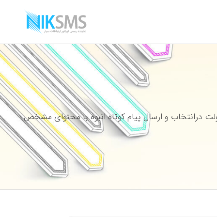
ت درانتخاب و ارسال پیام کوتاه انبوه با محتوای مشخص