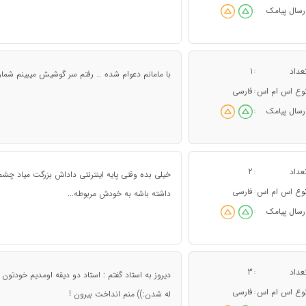
رسال پیامک
:
عداد
1
:
با مامانم دعوام شده … رفتم سر گوشیش میبینم شمارم
وع اس ام اس
فارسی
:
رسال پیامک
:
عداد
2
:
خیلی بده وقتی پایه اینترنتی داداش بزرگت میاد چش
وع اس ام اس
فارسی
:
داشته باشه به خودش مربوطه...
رسال پیامک
:
عداد
3
:
دیروز به استاد گفتم : استاد دو دیقه اومدیم خودتون
وع اس ام اس
فارسی
:
له شدن:)) منم انداخت بیرون !