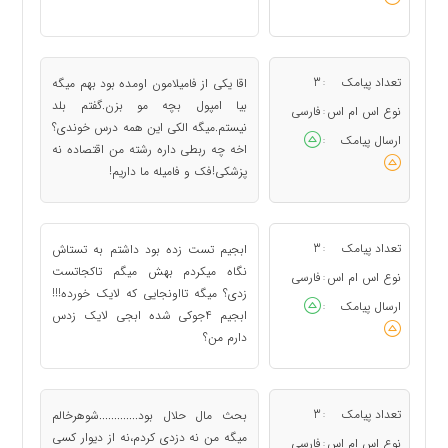
تعداد پیامک
3
اقا یکی از فامیلامون اومده بود بهم میگه
:
بیا امپول بچه مو بزن.گفتم بلد
نوع اس ام اس
فارسی
:
نیستم.میگه الکی این همه درس خوندی؟
ارسال پیامک
:
اخه چه ربطی داره رشته من اقتصاده نه
پزشکی!فک و فامیله ما داریم!
تعداد پیامک
3
ابجیم تست زده بود داشتم به تستاش
:
نگاه میکردم بهش میگم تاکجاتست
نوع اس ام اس
فارسی
:
زدی؟ میگه تااونجایی که لایک خورده!!!
ارسال پیامک
:
ابجیم 4جوکی شده ابجی لایک زدس
دارم من؟
تعداد پیامک
3
بحث مال حلال بود.............شوهرخالم
:
میگه من نه دزدی کردم،نه از دیوار کسی
نوع اس ام اس
فارسی
: