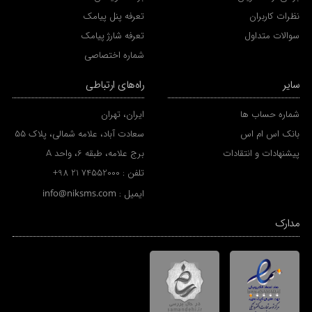
نظرات کاربران
تعرفه پنل پیامک
سوالات متداول
تعرفه شارژ پیامک
شماره اختصاصی
سایر
راه‌های ارتباطی
شماره حساب ها
ایران، تهران
بانک اس ام اس
سعادت آباد، علامه شمالی، پلاک 55
پیشنهادات و انتقادات
برج علامه، طبقه 6، واحد A
تلفن :
+98 21 74552000
ایمیل :
info@niksms.com
مدارک