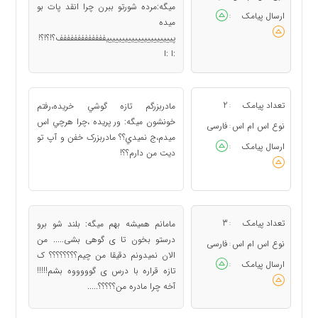
میگه:مرده شورتو ببرن چرا انقد پات بو
ارسال پیامک
:
میده
پیییییییییییییییییییییففففففففففففف؟!؟!؟!
:ا :ا
تعداد پیامک
2
مادربزرگم تازه گوشي خريده،رفتم
:
خونشون ميگه: ور پريده ،چرا هرچي اس
نوع اس ام اس
فارسی
:
ميدم،ج نميدي؟؟ مادربزرک خفن و آپ تو
ارسال پیامک
:
ديت من دارم؟؟!
تعداد پیامک
3
مامانم همیشه بهم میگه: بلند شو برو
:
درستو بخون تا ی گوهی بشی..... من
نوع اس ام اس
فارسی
:
الان نمیدونم دقیقا من چیم؟؟؟؟؟؟؟؟ ک
ارسال پیامک
:
تازه قراره با درس ی گوووووه بشم!!!!!
آخه چرا مادره من؟؟؟؟؟.....