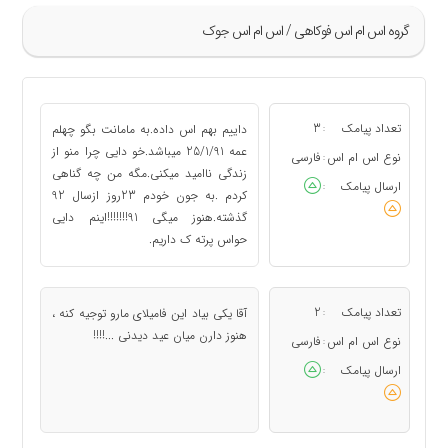
گروه اس ام اس فوکاهی / اس ام اس جوک
»
41
تعداد پیامک
3
داییم بهم اس داده.به مامانت بگو چهلم
:
42
عمه 25/1/91 میباشد.خو دایی چرا منو از
نوع اس ام اس
فارسی
:
زندگی ناامید میکنی.مگه من چه گناهی
43
ارسال پیامک
:
کردم .به جون خودم 23روز ازسال 92
44
گذشته.هنوز میگی 91!!!!!!!اینم دایی
45
حواس پرته ک داریم.
«
تعداد پیامک
2
آقا یکی بیاد این فامیلای مارو توجیه کنه ،
:
هنوز دارن میان عید دیدنی ...!!!!
نوع اس ام اس
فارسی
:
ارسال پیامک
: