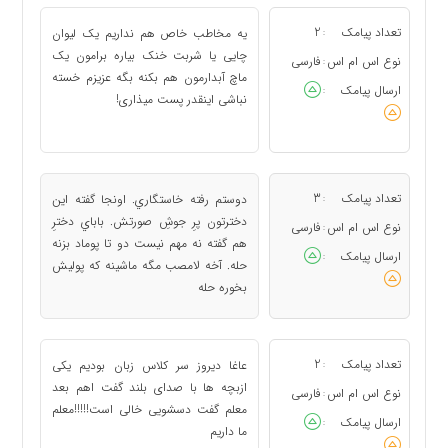
تعداد پیامک
2
یه مخاطب خاص هم نداریم یک لیوان
:
چایی یا شربت خنک بیاره برامون یک
نوع اس ام اس
فارسی
:
ماچ آبدارمون هم بکنه بگه عزیزم خسته
ارسال پیامک
:
نباشی اینقدر پست میذاری!
تعداد پیامک
3
دوستم رفته خاستگاري. اونجا گفته اين
:
دخترتون پرِ جوشِ صورتش. باباي دخترِ
نوع اس ام اس
فارسی
:
هم گفته نه مهم نيست دو تا پوماد بزنه
ارسال پیامک
:
حله. آخه لامصب مگه ماشينه كه پوليش
بخوره حله
تعداد پیامک
2
عاغا دیروز سر کلاس زبان بودیم یکی
:
ازبچه ها با صدای بلند گفت اهم بعد
نوع اس ام اس
فارسی
:
معلم گفت دسشویی خالی است!!!!!معلم
ارسال پیامک
:
ما داریم