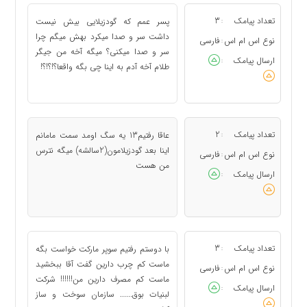
تعداد پیامک
3
پسر عمم که گودزیلایی بیش نیست
:
داشت سر و صدا میکرد بهش میگم چرا
نوع اس ام اس
فارسی
:
سر و صدا میکنی؟ میگه آخه من جیگر
ارسال پیامک
:
طلام آخه آدم به اینا چی بگه واقعا؟!؟!؟!
تعداد پیامک
2
عاقا رفتيم13 يه سگ اومد سمت مامانم
:
اينا بعد گودزيلامون(2سالشه) ميگه نترس
نوع اس ام اس
فارسی
:
من هست
ارسال پیامک
:
تعداد پیامک
3
با دوستم رفتیم سوپر مارکت خواست بگه
:
ماست کم چرب دارین گفت آقا ببخشید
نوع اس ام اس
فارسی
:
ماست کم مصرف دارین من!!!!!! شرکت
ارسال پیامک
:
لبنیات بوق...... سازمان سوخت و ساز