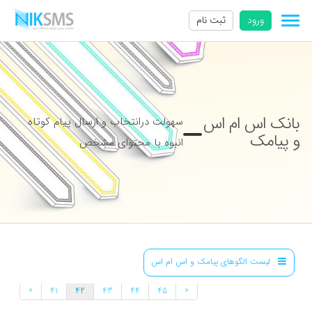
ورود
ثبت نام
بانک اس ام اس
سهولت درانتخاب و ارسال پیام کوتاه
و پیامک
انبوه با محتوای مشخص
لیست الگوهای پیامک و اس ام اس
»
«
41
42
43
44
45