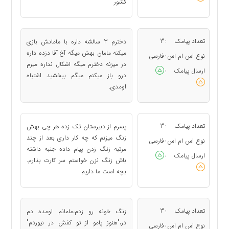
کشور
تعداد پیامک
3
دخترم 3 سالشه داره با مامانش بازی
:
میکنه مامان بهش میگه آخ آقا دزده داره
نوع اس ام اس
فارسی
:
در میزنه دخترم میگه اشکال نداره میرم
ارسال پیامک
:
درو باز میکنم میگم ببخشید اشتباه
اومدی.
تعداد پیامک
3
پسرم از دبیرستان تک زده هر چی بهش
:
زنگ میزنم که چه کار داری بعد از چند
نوع اس ام اس
فارسی
:
مرتبه زنگ زدن پیام داده جنبه داشته
ارسال پیامک
:
باش زنگ نزن خواستم سر کارت بذارم.
بچه است ما داریم
تعداد پیامک
3
زنگ خونه رو زدم،مامانم اومده دم
:
در،"هنوز پامو از تو کفش در نیوردم"
نوع اس ام اس
فارسی
: