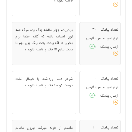
فامیله داریم؟!
تعداد پیامک
3
برادرزادم چهار سالشه زنگ زده میگه عمه
:
اون اسباب بازیه که گفتم حتما برام
نوع اس ام اس
فارسی
:
بخری ها اگه یادت رفت زنگ بزن بهم تا
ارسال پیامک
:
یادت بیارم !!! فک و فامیله داریم ؟
تعداد پیامک
1
شوهر عمم ورداشته با خرمالو املت
:
درست کرده ! فک و فامیله داریم ؟
نوع اس ام اس
فارسی
:
ارسال پیامک
:
تعداد پیامک
2
داشتم از خونه میرفتم بیرون مامانم
: