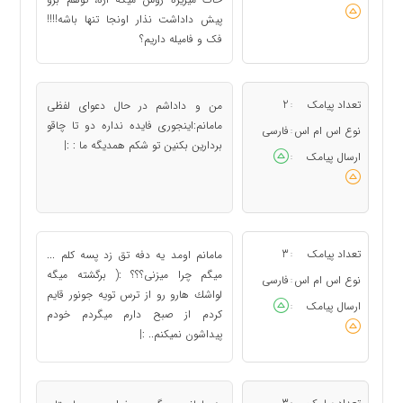
پیش داداشت نذار اونجا تنها باشه!!!!
فک و فامیله داریم؟
تعداد پیامک
2
من و داداشم در حال دعوای لفظی
:
مامانم:اینجوری فایده نداره دو تا چاقو
نوع اس ام اس
فارسی
:
بردارین بکنین تو شکم همدیگه ما : :|
ارسال پیامک
:
تعداد پیامک
3
مامانم اومد یه دفه تق زد پسه کلم ...
:
میگم چرا میزنی؟؟؟ :( برگشته میگه
نوع اس ام اس
فارسی
:
لواشك هارو رو از ترس تویه جونور قایم
ارسال پیامک
:
کردم از صبح دارم میگردم خودم
پیداشون نمیکنم.. :|
: