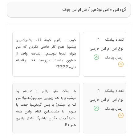
گروه اس ام اس فوکاهی / اس ام اس جوک
»
1
تعداد پیامک
3
خوب….. رفتیم خونه فک وفامیلامون,
:
2
بیشورا هیچ کار خاصی نکردن که من
نوع اس ام اس
فارسی
:
بتونم اینجا بنویسم… ایندفعه واقعا از
3
ارسال پیامک
:
همتون یکصدا میپرسم: فک وفامیله
4
داریم؟؟؟؟؟؟؟؟
5
«
تعداد پیامک
3
هر وقت منو برادم از کنارهم رد
:
میشیم.یابه هم زیرپایی میزنیم.(معمولا من
نوع اس ام اس
فارسی
:
کله پا میشم) یا پس گردنی.یا جفت پا
ارسال پیامک
:
میریم.. یا مشت..این اتفاقا واس همه
عادیه؟ یعنی نگران نباشم؟ ..عشق برادری
همینه؟!