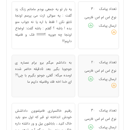
تعداد پیامک
3
یه بار تو یه جمعی بودم مامانم زنگ زد
:
گفت : یه سوالی ازت می پرسم اونجا
نوع اس ام اس
فارسی
:
تابلو نکن ! فقط با اره یا نه جواب منو
ارسال پیامک
:
بده ! باشه ؟ گفتم : باشه گفت: اوضاع
اونجا چه جوریه ؟!!!!!!!!! فک و فامیله
داریم!!!
تعداد پیامک
2
به داداشم ميگم برو برام عصاره ى
:
جوجوبا بگير, بعد 5دقيقه حاضر شده
نوع اس ام اس
فارسی
:
اومده ميگه: گفتى جوجو بگيرم با چى??
ارسال پیامک
:
اى خدا اخه فك وفاميله داريم ما
تعداد پیامک
3
رفتیم خاکسپاری فامیلموون داداشش
:
خودش انداخته تو قبر که اول منو باید
نوع اس ام اس
فارسی
:
خاک کنید ، باباشون بیل و ور داشته داره
ارسال پیامک
:
خاک میریزه روش میگه آره، توهم برو