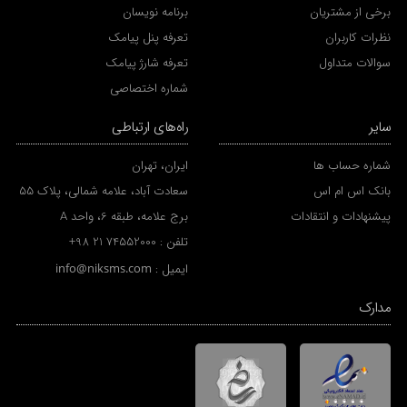
برخی از مشتریان
برنامه نویسان
نظرات کاربران
تعرفه پنل پیامک
سوالات متداول
تعرفه شارژ پیامک
شماره اختصاصی
سایر
راه‌های ارتباطی
شماره حساب ها
ایران، تهران
بانک اس ام اس
سعادت آباد، علامه شمالی، پلاک 55
پیشنهادات و انتقادات
برج علامه، طبقه 6، واحد A
تلفن :
+98 21 74552000
ایمیل :
info@niksms.com
مدارک