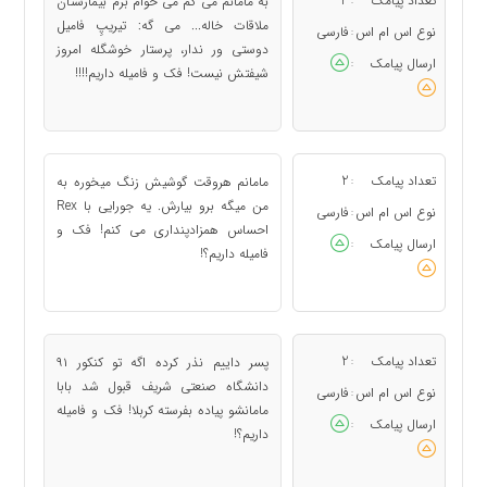
تعداد پیامک
3
به مامانم می گم می خوام برم بیمارستان
ملاقات خاله... می گه: تیریپِ فامیل
نوع اس ام اس
فارسی
:
دوستی ور ندار، پرستار خوشگله امروز
ارسال پیامک
:
شیفتش نیست! فک و فامیله داریم!!!!
تعداد پیامک
2
مامانم هروقت گوشیش زنگ میخوره به
:
من میگه برو بیارش. یه جورایی با Rex
نوع اس ام اس
فارسی
:
احساس همزادپنداری می کنم! فک و
ارسال پیامک
:
فامیله داریم؟!
تعداد پیامک
2
پسر داییم نذر کرده اگه تو کنکور ۹۱
:
دانشگاه صنعتی شریف قبول شد بابا
نوع اس ام اس
فارسی
:
مامانشو پیاده بفرسته کربلا! فک و فامیله
ارسال پیامک
:
داریم؟!