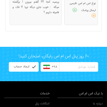
پرسید کجا ؟؟! گفتم بیرون ! برگشته
نوع اس ام اس
فارسی
:
میگه : خوب جای دیگه نریا ؟! فک و
ارسال پیامک
:
فامیله داریم ؟
60 روز پنل اس ام اس رایگان، امتحان کنید!
ایجاد حساب
+98
با نیک اس ام اس
خدمات
درباره ما
امکانات پنل