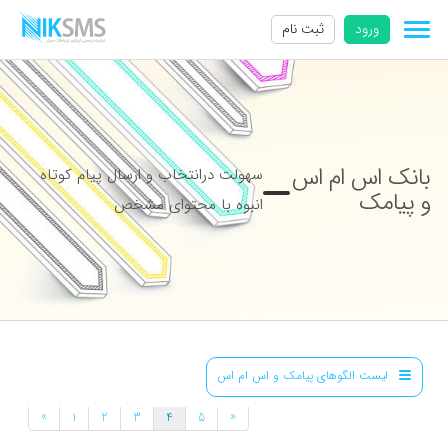
ورود
ثبت نام
بانک اس ام اس
سهولت درانتخاب و ارسال پیام کوتاه
و پیامک
انبوه با محتوای مشخص
لیست الگوهای پیامک و اس ام اس
»
«
1
2
3
4
5