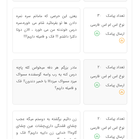
تعداد پیامک
3
یعنی این حرصی که مامانم سره نمره
:
دادن ها تو بفرمائید شام می خوره،سره
نوع اس ام اس
فارسی
:
درس خوندنه من می خورد ، الان دوتا
ارسال پیامک
:
دکترا داشتم !!! فک و فامیله داریم!!!!
تعداد پیامک
2
مادر بزرگم هر دفه میخواس کله پاچه
:
درس کنه یه رب واسه گوسفنده مسواک
نوع اس ام اس
فارسی
:
میزد مسواک میزدااا با خمیر دندون!! فک
ارسال پیامک
:
و فامیله داریم؟
تعداد پیامک
2
زن دائیم برگشته به دوستم میگه عجب
:
چشای قشنگی‌ داری،چشات عین چشای
نوع اس ام اس
فارسی
:
گاوه!!! خدایی زن داییه داریم؟! فک و
ارسال پیامک
: