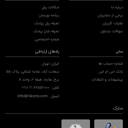
درباره ما
امکانات پنل
برخی از مشتریان
برنامه نویسان
نظرات کاربران
تعرفه پنل پیامک
سوالات متداول
تعرفه شارژ پیامک
شماره اختصاصی
سایر
راه‌های ارتباطی
شماره حساب ها
ایران، تهران
بانک اس ام اس
سعادت آباد، علامه شمالی، پلاک 55
پیشنهادات و انتقادات
برج علامه، طبقه 6، واحد A
تلفن :
+98 21 74552000
ایمیل :
info@niksms.com
مدارک