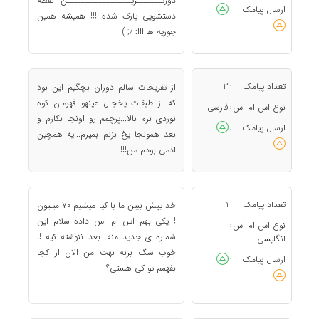
دورتـــــــریــــــــــــــــــن نقطه
ارسال پیامک
:
دستشویی پارک شده !!! همیشه همین
جوریه هااااا:-/;-)
تعداد پیامک
3
از تفریحات سالم دوران بچگیم این بود
:
که از طبقات یخچال عینهو قهرمان کوه
نوع اس ام اس
فارسی
:
نوردی برم بالا...پرچمم رو اونجا بکارم و
ارسال پیامک
:
بعد همونجا یخ بزنم بمیرم...یه همچین
ادمی بودم من!!!
تعداد پیامک
1
خداییش ببین ما با کیا میشیم 70 میلیون
:
! یکی بهم اس ام اس داده سلام این
نوع اس ام اس
:
شماره ی جدید منه. بعد ننوشته کیه !!
انگلیسی
خوب سگ بزنه بهت من الان از کجا
ارسال پیامک
:
بفهمم تو کی هستی؟