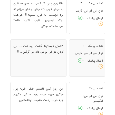
تعداد پیامک
3
عاقا زین پس اگر کسی به جای به قران
:
به غرعان تایپ کنه چنان چکش میزنم که
نوع اس ام اس
فارسی
:
بره بچسب به اون ماموته!!! خواهشا
ارسال پیامک
:
دیگه اینجوری تایپ نکنید نااهلا
سوءاستفاده میکنن
تعداد پیامک
1
کاشکی تابستونا، گشت بهداشت بنا می
:
کردن هر کی بو می داد می گرفتن...!!!!
نوع اس ام اس
فارسی
:
ارسال پیامک
:
تعداد پیامک
1
این روزا کارو کاسبیم خیلی خوبه پول
:
میگیرو جزوه میدم بچه ها کپی بگیرن
نوع اس ام اس
:
چیه خوب زحمت کشیدم نوشتمشون
انگلیسی
ارسال پیامک
: