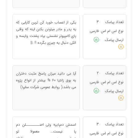
تعداد پیامک
3
یکی از اعصاب خورد کن ترین کارایی که
:
یه پدر و مادر میتونن بکنن اینه که وقتی
نوع اس ام اس
فارسی
:
پای کامپیوتر نشستی بیاد پشتت وایسه و
ارسال پیامک
:
الکی دنبال یه چیزی بگرده !! :||
تعداد پیامک
2
آیا می دانید میزان پاسخ مثبت دختران
:
به بوق زانتیا 60 % بیشتر از انواع پژوه
نوع اس ام اس
فارسی
:
می باشد.( روابط عمومی شرکت سایپا)
ارسال پیامک
:
تعداد پیامک
3
اسمش دمپاییه ولی اصـــــــــلن دم
:
پا نیست... معمولا تو
نوع اس ام اس
فارسی
: