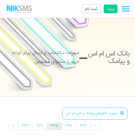
ورود
ثبت نام
بانک اس ام اس
سهولت درانتخاب و ارسال پیام کوتاه
و پیامک
انبوه با محتوای مشخص
لیست الگوهای پیامک و اس ام اس
»
«
333
334
335
336
337