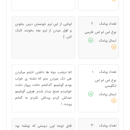
تعداد پیامک
2
اونایی از این ترم نتونستن درس بخونن
:
و قول میدن از ترم بعد بخونند لایک
نوع اس ام اس
فارسی
:
کنن :)
ارسال پیامک
:
تعداد پیامک
1
اغا دیشب بچه ها داشتن اذیتم میکردن
:
هی تک میزدن منم که تشنه ی خواب
نوع اس ام اس
:
بودم گوشیمو گذاشتم حالت پرواز تخت
انگلیسی
خوابیدم صبح بیدار شدم هرچی گوشیمو
ارسال پیامک
:
صداش کردم پیداش نکردم به گمانم
پریده...!
تعداد پیامک
3
قابل توجه اون دوستی که نوشته بود
: