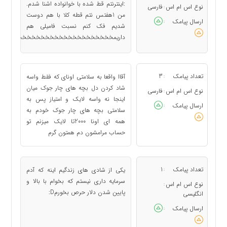
:اینترنتم قط شده با خوانواده اشنا شدم.
نوع اس ام اس
فارسی
:
من 1هفتس نتم قطه کلا با هم دوست
ارسال پیامک
:
شدیم فک کنم نسبت فامیلی هم
داریمخخخخخخخخخخخخخخخخخخخخخخخخخ
تعداد پیامک
3
آقاا واقعا به سلامتی اونای که فقط واسه
:
شاد کردن دل بچه های چار جوک میان
نوع اس ام اس
فارسی
:
اینجا نه واسه لایک و امتیاز پس به
ارسال پیامک
:
سلامتی بچه های چار جوک خودم به
همه ای اونا 2000تا لایک میزنم تو
حساب مرامشون دم همتون گرم
تعداد پیامک
1
یکی از شادی های زندگیم اینه که آدم
:
سرمایه داری نیستم که بخوام با بالا و
نوع اس ام اس
:
پایین شدن دلار حرص بخورمD:
انگلیسی
ارسال پیامک
: