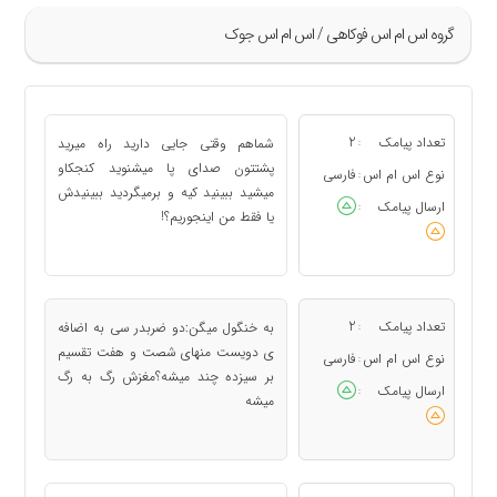
گروه اس ام اس فوکاهی / اس ام اس جوک
»
333
تعداد پیامک
2
شماهم وقتی جایی دارید راه میرید
:
334
پشتتون صدای پا میشنوید کنجکاو
نوع اس ام اس
فارسی
:
میشید ببینید کیه و برمیگردید ببینیدش
335
ارسال پیامک
:
یا فقط من اینجوریم؟!
336
337
«
تعداد پیامک
2
به خنگول میگن:دو ضربدر سی به اضافه
:
ی دویست منهای شصت و هفت تقسیم
نوع اس ام اس
فارسی
:
بر سیزده چند میشه؟مغزش رگ به رگ
ارسال پیامک
:
میشه