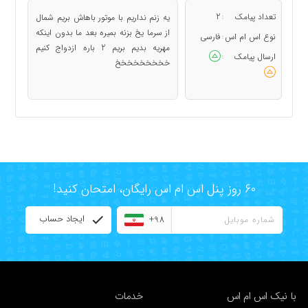
تعداد پیامک
2
یه زنم نداریم با موتور باهاش بریم شمال
:
از سرما یخ بزنه بمیره بعد ما بدون اینکه
نوع اس ام اس
فارسی
:
مهریه بدیم بریم 2 باره ازدواج کنیم
ارسال پیامک
:
خخخخخخخخخ
60 روز پنل اس ام اس رایگان، امتحان کنید!
ایجاد حساب
+98
با نیک اس ام اس
خدمات