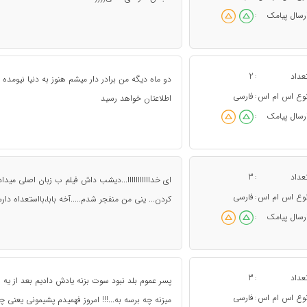
رسال پیامک
:
عداد
2
:
دو ماه دیگه من برادر دار میشم هنوز به دنیا نیومد
وع اس ام اس
فارسی
:
اطلاعتان خواهد رسید
رسال پیامک
:
عداد
3
:
ای خدااااااااااا...دیشب داش فیلم ب زبان اصلی مید
وع اس ام اس
فارسی
:
کردن... ینی من منفجر شدم.....آخه بابا،بااستعداه دارم
رسال پیامک
:
عداد
3
:
پسر عموم بلد نبود سوت بزنه یادش دادیم بعد از یه 
وع اس ام اس
فارسی
:
میزنه چه برسه به...!!! امروز فهمیدم پشیمونی یعنی چ