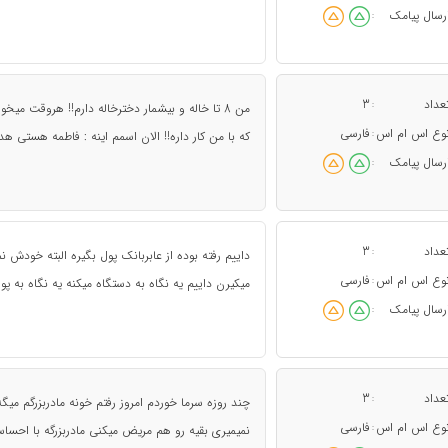
رسال پیامک
:
عداد
3
:
من 8 تا خاله و بیشمار دخترخاله دارم!! هروقت م
وع اس ام اس
فارسی
:
که با من کار داره!! الان اسمم اینه : فاطمه هستی هدی
رسال پیامک
:
عداد
3
:
داییم رفته بوده از عابربانک پول بگیره البته خودش نمی
وع اس ام اس
فارسی
:
میکیرن داییم یه نگاه به دستگاه میکنه یه نگاه به پو
رسال پیامک
:
عداد
3
:
چند روزه سرما خوردم امروز رفتم خونه مادربزرگم میگ
وع اس ام اس
فارسی
:
نمیمیری بقیه رو هم مریض میکنی مادربزرگه با احساس