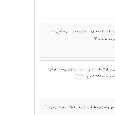
 اینقد گریه میکرد تا اینکه به مامانش میگفتن بیاد
لاته ما داریم؟؟؟
با کلی ذوق وشوق و...به دائیمون 4-5 تا جک فرستادم بعد از 2 ساعت اس داده منم با ذوق پریدم رو گوشیم
دارم من!؟!؟!؟!!؟ من: :(((((((((
بابام میگه زهر خر!!!!! من ) گوشیم) ستاد حمایت از خر ها((