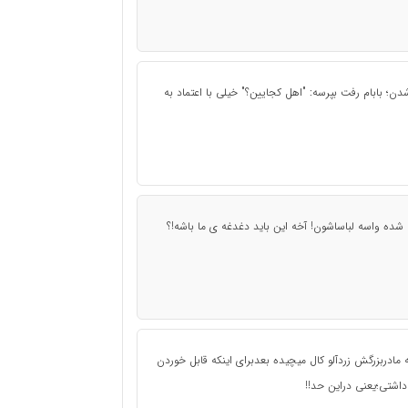
شدن؛ بابام رفت بپرسه: "اهل کجایین؟" خیلی با اعتماد به
 شده واسه لباساشون! آخه این باید دغدغه ی ما باشه!؟
مادربزرگش زردآلو کال میچیده بعدبرای اینکه قابل خوردن
شتی؛یعنی دراین حد!!