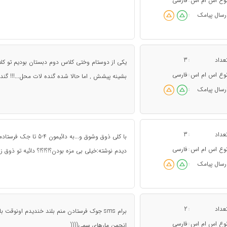
وع اس ام اس
فارسی
:
رسال پیامک
:
عداد
3
:
یکی از دوستام وختی کلاس دوم دبستان بودیم تو کلاس
وع اس ام اس
فارسی
:
بشینه پیشش , اما حالا شده گنده لات محل...!!! گنده 
رسال پیامک
:
عداد
3
:
وع اس ام اس
فارسی
:
دیدم نوشته:خیلی بی مزه بودن؟!؟!؟!؟ دائیه تو ذوق زنی 
رسال پیامک
:
عداد
2
:
برام sms جوک فرستادن منم بلند خندیدم اونوقت 
وع اس ام اس
فارسی
:
انجمن مارهای سمی((((