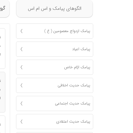
گرو
الگوهای پیامک و اس ام اس
پیامک ازدواج معصومين ( ع )
ت
ن
پیامک اعياد
ا
پیامک ايّام خاص
ت
پیامک حدیت اخلاقی
ن
ا
پیامک حدیث اجتماعی
پیامک حدیث اعتقادی
ت