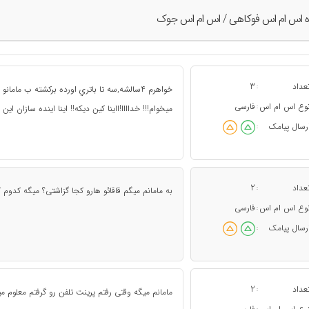
ه اس ام اس فوکاهی / اس ام اس جوک
عداد
3
:
خواهرم 4سالشه,سه تا باتري اورده بركشته ب ماما
وع اس ام اس
فارسی
:
ميخوام!!! خداااا!ااينا كين ديكه!! اينا اينده سازان اين
رسال پیامک
:
عداد
2
:
به مامانم میگم قاقائو هارو کجا گزاشتی؟ میگه کدوم
وع اس ام اس
فارسی
:
رسال پیامک
:
عداد
2
:
مامانم میگه وقتی رفتم پرینت تلفن رو گرفتم معلوم 