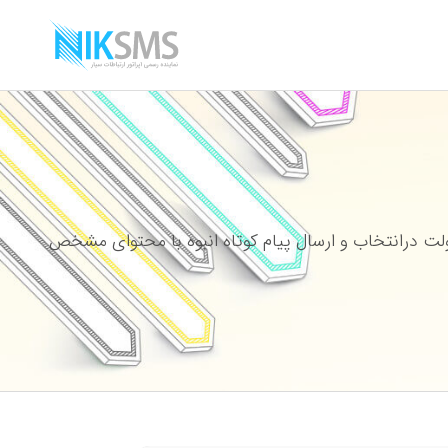
ت درانتخاب و ارسال پیام کوتاه انبوه با محتوای مشخص