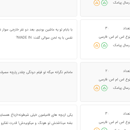
رسال پیامک
:
عداد
3
:
با بابام تو یه ماشین بودیم، بعد دو نفر خارجی سوار 
وع اس ام اس
فارسی
:
نفس با یه لحن سوالی گفت: MADE IN?
رسال پیامک
:
عداد
2
:
مامانم نگرانه میگه تو فیلم دونگی چقدر پارچه مصرف
وع اس ام اس
فارسی
:
رسال پیامک
:
عداد
3
:
یکی ازبچه های فامیلمون خیلی شیطونه؛ازباغ همسایه 
وع اس ام اس
فارسی
:
بشه میذاشتش تو هونگ و میکوبیدش! قدرت تفکرو دا