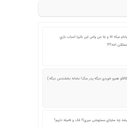
نو بابام ميكه الا و بلا من واس اين باتريا اسباب بازي
 مملكتن اخه؟؟!!
 کاکائو همرو خوردی دیگه پدر سگ! مامانه بخشندس دیگه:)
میشه چه سایتای مستهجنی میری!!! فک و فامیله داریم؟