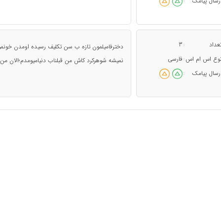
رسال پیامک
:
عداد
3
:
دخترفامیلمون تازه ب سن تکلیف رسیده اومدن خون
وع اس ام اس
فارسی
:
نمیشه شوهرکرد کاش من قبلناب دنیامیومدم؛الان من 
رسال پیامک
: