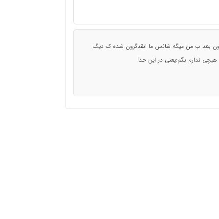
مون بعد ب من میگه شانس ما انقدگرون شده ک دیگ
هیچی ندارم بگم؛یعنی در این حد!