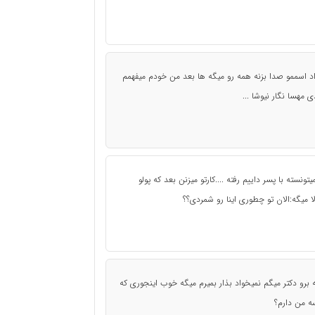
یخواد اسممو صدا بزنه همه رو میگه ها بعد من خودم میفهمم
 مهسا نگار نیوشا ...
تونسته با پسر داییم رفته ....کارتو میزنن بعد که پولو
لا میگه:الان تو چطوری اینا رو شمردی؟؟
ه برو دکتر میگم نمیخواد بذار بمیرم میگه خوب اینجوری که
ه من دارم؟