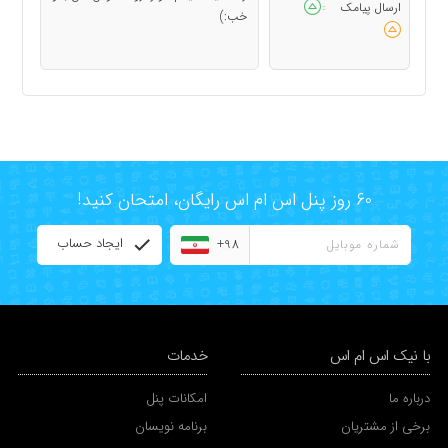
ارسال پیامک
:
خب:)
60 روز پنل اس ام اس رایگان، امتحان کنید!
ایجاد حساب
+98
با نیک اس ام اس
خدمات
درباره ما
امکانات پنل
برخی از مشتریان
برنامه نویسان