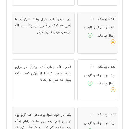
تعداد پیامک
2
عایا میدونستید هیچ وقت نمیتونید با
:
زبون به نوک آرنجتون بزنین؟ . . . اگه
نوع اس ام اس
فارسی
:
نتوستی مردونه بزن لایکو
ارسال پیامک
:
تعداد پیامک
2
ﻗﺎﺿﯽ ﺍﮔﻪ ﺟﻮﺍﺏ ﻧﺪﯼ ﭘﺪﺭﺗﻮ ﺩﺭ ﻣﯿﺎﺭﻡ
:
ﻣﺘﻬﻢ: ﻭﺍﻗﻌﺎ !!! ﺧﺪﺍ ﺍﺯ ﺑﺰﺭﮔﯽ ﮐﻤﺖ ﻧﮑﻨﻪ
نوع اس ام اس
فارسی
:
ﭘﺪﺭﻡ ﺳﻪ ﺳﺎﻝ ﺗﻮ ﺯﻧﺪﺍﻧﻪ
ارسال پیامک
:
تعداد پیامک
2
یک بار خونه تنها بودم.هوا هم گرم بود
:
کولر رو زدم. بعد نیم ساعت بابام زنگ
نوع اس ام اس
فارسی
:
زده میگه:میگم کولر رو خاموش کن!بگو