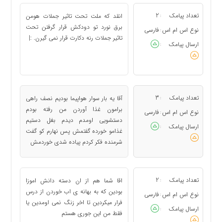
تعداد پیامک
2
انقد که ملت تحت تاثیر جملات هومن
:
برق نورد تو دودکش قرار گرفتن تحت
نوع اس ام اس
فارسی
:
تاثیر جملات رنه دکارت قرار نمی گیرن. :|
ارسال پیامک
:
تعداد پیامک
3
آقا یه بار سوار هواپیما بودیم نصف راهی
:
برامون غذا آوردن من رفته بودم
نوع اس ام اس
فارسی
:
دستشویی اومدم دیدم بغل دستیم
ارسال پیامک
:
غذامو خورده گفتمش پس نهارم کو گفت
شرمنده فکر کردم پیاده شدی خوردمش
تعداد پیامک
2
اقا شما هم از ان دسته دانش اموزا
:
بودین که به بهانه ی اب خوردن از درس
نوع اس ام اس
فارسی
:
فرار میکردین تا اخر زنگ نمی اومدین یا
ارسال پیامک
:
فقط من این جوری هستم