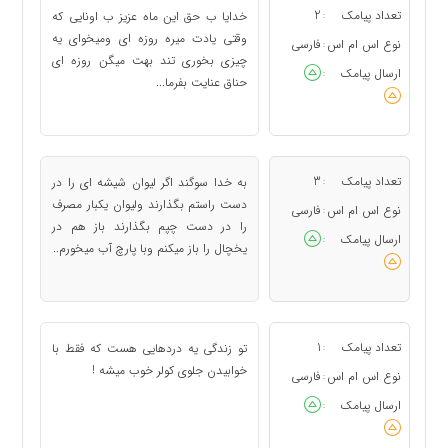
تعداد پیامک
2
خدایا ب حق این ماه عزیز ب اونایی که
:
وقتی یادت میره روزه ای ومیخوای یه
نوع اس ام اس
فارسی
:
چیزی بخوری تند بهت میگن روزه ای
ارسال پیامک
:
حناق عنایت بفرما...
تعداد پیامک
3
به خدا سوگند اگر لیوان شیشه ای را در
:
دست راستم بگذارند ولیوان یکبار مصرف
نوع اس ام اس
فارسی
:
را در دست چپم بگذارند باز هم در
ارسال پیامک
:
یخچال را باز میکنم وبا پارچ آب میخورم..
تعداد پیامک
1
تو زندگی یه دردهایی هست که فقط با
:
خوابیدن جلوی کولر خوب میشه !
نوع اس ام اس
فارسی
:
ارسال پیامک
: