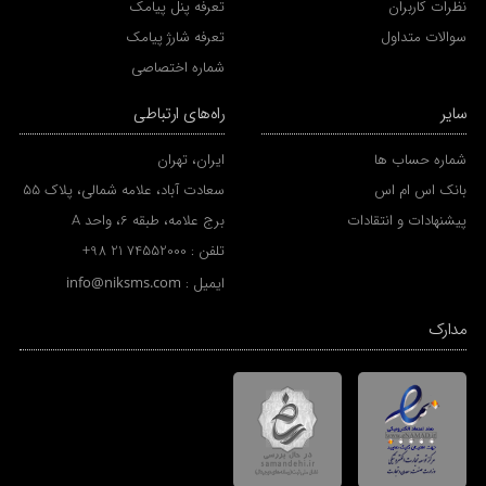
نظرات کاربران
تعرفه پنل پیامک
سوالات متداول
تعرفه شارژ پیامک
شماره اختصاصی
سایر
راه‌های ارتباطی
شماره حساب ها
ایران، تهران
بانک اس ام اس
سعادت آباد، علامه شمالی، پلاک 55
پیشنهادات و انتقادات
برج علامه، طبقه 6، واحد A
تلفن :
+98 21 74552000
ایمیل :
info@niksms.com
مدارک