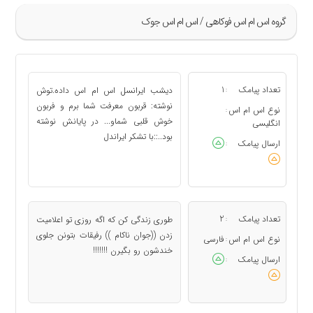
گروه اس ام اس فوکاهی / اس ام اس جوک
»
173
تعداد پیامک
1
دیشب ایرانسل اس ام اس داده.توش
:
174
نوشته: قربون معرفت شما برم و فربون
نوع اس ام اس
:
خوش قلبی شماو... در پایانش نوشته
175
انگلیسی
بود..::با تشکر ایراندل
176
ارسال پیامک
:
177
«
تعداد پیامک
2
ﻃﻮﺭﯼ ﺯﻧﺪﮔﯽ ﮐﻦ ﮐﻪ ﺍﮔﻪ ﺭﻭﺯﯼ ﺗﻮ ﺍﻋﻼﻣﯿﺖ
:
ﺯﺩﻥ ((ﺟﻮﺍﻥ ﻧﺎﮐﺎﻡ )) ﺭﻓﯿﻘﺎﺕ ﺑﺘﻮﻧﻦ ﺟﻠﻮﯼ
نوع اس ام اس
فارسی
:
ﺧﻨﺪﺷﻮﻥ ﺭﻭ ﺑﮕﯿﺮﻥ !!!!!!!
ارسال پیامک
: