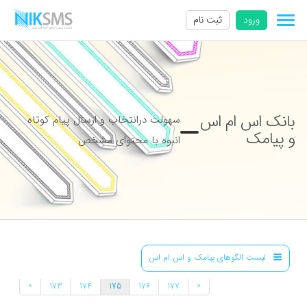
ورود
ثبت نام
بانک اس ام اس
سهولت درانتخاب و ارسال پیام کوتاه
و پیامک
انبوه با محتوای مشخص
لیست الگوهای پیامک و اس ام اس
»
«
173
174
175
176
177