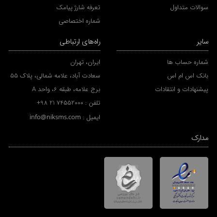
سوالات متداول
تعرفه شارژ پیامک
شماره اختصاصی
سایر
راه‌های ارتباطی
شماره حساب ها
ایران، تهران
بانک اس ام اس
سعادت آباد، علامه شمالی، پلاک 55
پیشنهادات و انتقادات
برج علامه، طبقه 6، واحد A
تلفن :
+98 21 74552000
ایمیل :
info@niksms.com
مدارک