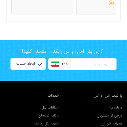
60 روز پنل اس ام اس رایگان، امتحان کنید!
ایجاد حساب
+98
با نیک اس ام اس
خدمات
درباره ما
امکانات پنل
برخی از مشتریان
برنامه نویسان
نظرات کاربران
تعرفه پنل پیامک