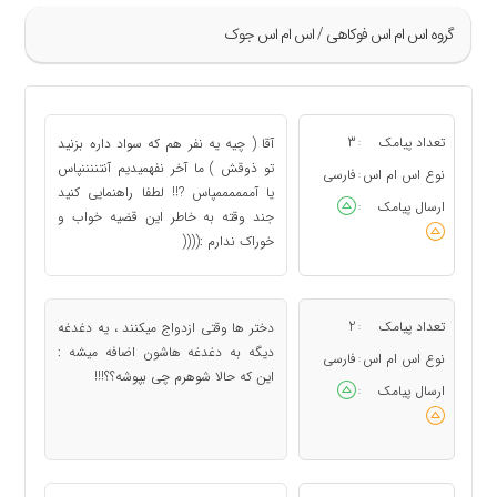
گروه اس ام اس فوکاهی / اس ام اس جوک
»
173
تعداد پیامک
3
آقا ( چیه یه نفر هم که سواد داره بزنید
:
174
تو ذوقش ) ما آخر نفهمیدیم آنتننننپاس
نوع اس ام اس
فارسی
:
یا آممممممپاس ?!! لطفا راهنمایی کنید
175
ارسال پیامک
:
جند وقته به خاطر این قضیه خواب و
176
خوراک ندارم :((((
177
«
تعداد پیامک
2
دختر ها وقتی ازدواج میکنند ، یه دغدغه
:
دیگه به دغدغه هاشون اضافه میشه :
نوع اس ام اس
فارسی
:
این که حالا شوهرم چی بپوشه؟؟!!!
ارسال پیامک
: