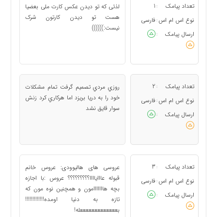
تعداد پیامک
1
لذتی که تو دیدن عکس کارت ملی بعضیا
:
هست تو دیدن کارتون شرک
نوع اس ام اس
فارسی
:
نیست:))))))
ارسال پیامک
:
تعداد پیامک
2
روزي مردي تصميم گرفت تمام مشكلات
:
خود را به دريا بريزد اما هركاري كرد زنش
نوع اس ام اس
فارسی
:
سوار قايق نشد
ارسال پیامک
:
تعداد پیامک
3
عروسی های هالیوودی: عروس خانم
:
قبوله عااایاااا؟؟؟؟؟؟؟؟؟ عروس :با اجازه
نوع اس ام اس
فارسی
:
بچه هااااااامون و همچنین نوه مون که
ارسال پیامک
:
تازه به دنیا اومده!!!!!!!!!!!!!
بعععععععععععععله!