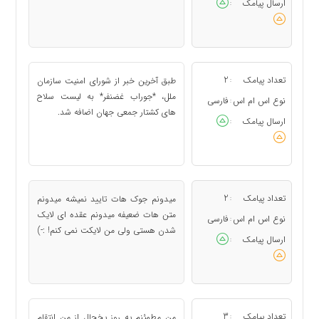
ارسال پیامک
:
تعداد پیامک
2
طبق آخرین خبر از شورای امنیت سازمان
:
ملل، *جوراب غضنفر* به لیست سلاح
نوع اس ام اس
فارسی
:
های کشتار جمعی جهان اضافه شد.
ارسال پیامک
:
تعداد پیامک
2
میدونم جوک هات تایید نمیشه میدونم
:
متن هات ضعیفه میدونم عقده ای لایک
نوع اس ام اس
فارسی
:
شدن هستی ولی من لایکت نمی کنم! :-)
ارسال پیامک
:
تعداد پیامک
3
من مطمئنم یه روز یخچال از من انتقام
: