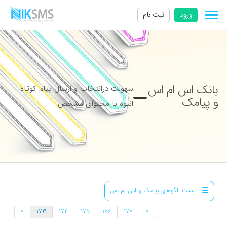
ورود
ثبت نام
بانک اس ام اس
سهولت درانتخاب و ارسال پیام کوتاه
و پیامک
انبوه با محتوای مشخص
لیست الگوهای پیامک و اس ام اس
»
«
173
174
175
176
177