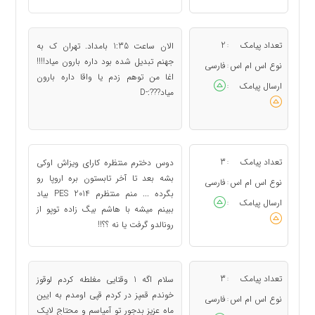
تعداد پیامک
2
الان ساعت 1:35 بامداد. تهران ک به
:
جهنم تبدیل شده بود داره بارون میاد!!!!
نوع اس ام اس
فارسی
:
اغا من توهم زدم یا واقا داره بارون
ارسال پیامک
:
میاد???:-D
تعداد پیامک
3
دوس دخترم منتظره کارای ویزاش اوکی
:
بشه بعد تا آخر تابستون بره اروپا رو
نوع اس ام اس
فارسی
:
بگرده ... منم منتظرم PES 2014 بیاد
ارسال پیامک
:
ببینم میشه با هاشم بیگ زاده توپو از
رونالدو گرفت یا نه ؟؟!!
تعداد پیامک
3
سلام اگه 1 وقتایی مغلطه کردم لوقوز
:
خوندم قمپز در کردم قپی اومدم به ایین
نوع اس ام اس
فارسی
:
ماه عزیز بدجور تو آمپاسم و محتاج لایک