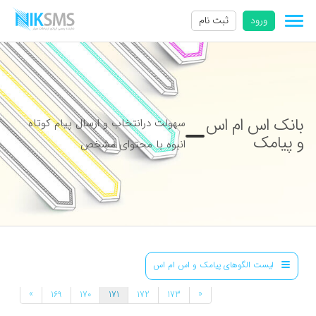
ورود
ثبت نام
بانک اس ام اس
سهولت درانتخاب و ارسال پیام کوتاه
و پیامک
انبوه با محتوای مشخص
لیست الگوهای پیامک و اس ام اس
»
«
169
170
171
172
173