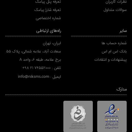
نظرات کاربران
تعرفه پنل پیامک
سوالات متداول
تعرفه شارژ پیامک
شماره اختصاصی
سایر
راه‌های ارتباطی
شماره حساب ها
ایران، تهران
بانک اس ام اس
سعادت آباد، علامه شمالی، پلاک 55
پیشنهادات و انتقادات
برج علامه، طبقه 6، واحد A
تلفن :
+98 21 74552000
ایمیل :
info@niksms.com
مدارک