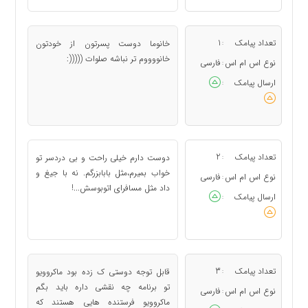
تعداد پیامک
1
ﺧﺎﻧﻮﻣﺎ ﺩﻭﺳﺖ ﭘﺴﺮﺗﻮﻥ ﺍﺯ ﺧﻮﺩﺗﻮﻥ
:
ﺧﺎﻧﻮﻭﻭﻭﻡ ﺗﺮ ﻧﺒﺎﺷﻪ ﺻﻠﻮﺍﺕ (((((:
نوع اس ام اس
فارسی
:
ارسال پیامک
:
تعداد پیامک
2
دوست دارم خيلى راحت و بى دردسر تو
:
خواب بميرم،مثل بابابزرگم. نه با جيغ و
نوع اس ام اس
فارسی
:
داد مثل مسافراى اتوبوسش...!
ارسال پیامک
:
تعداد پیامک
3
قابل توجه دوستی ک زده بود ماکروویو
:
تو برنامه چه نقشی داره باید بگم
نوع اس ام اس
فارسی
:
ماکروویو فرستنده هایی هستند که