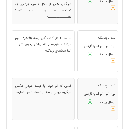
ارسال پیامک
:
سیگنال هارو از محل تصویر برداری به
گیرنده ها ارسال می کنن!!!
بعـــــــــــــله
تعداد پیامک
2
متاسفانه هر کاسه آش رشته بالاخره تموم
:
میشه ، هرچقدم که یواش بخورینش …
نوع اس ام اس
فارسی
:
اینا سختیای زندگیه!!
ارسال پیامک
:
تعداد پیامک
1
كسي كه تو خونه با عينك دودي عكس
:
ميگيره چيزي واسه از دست دادن نداره!
نوع اس ام اس
فارسی
:
ارسال پیامک
: