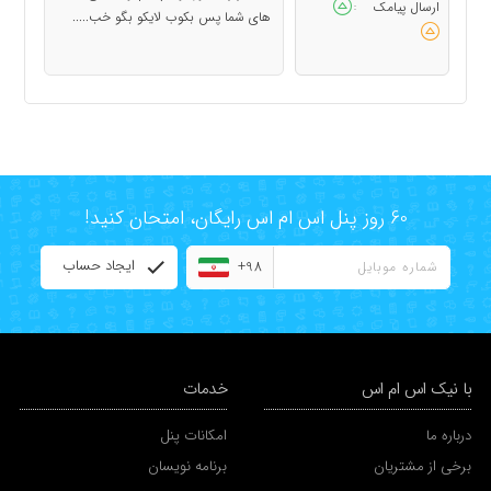
ارسال پیامک
:
های شما پس بکوب لایکو بگو خب.....
60 روز پنل اس ام اس رایگان، امتحان کنید!
ایجاد حساب
+98
با نیک اس ام اس
خدمات
درباره ما
امکانات پنل
برخی از مشتریان
برنامه نویسان