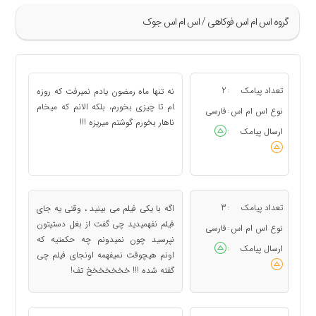
گروه اس ام اس فوکاهی / اس ام اس جوک
»
169
تعداد پیامک
2
نه تنها ماه رمضون یادم نمیرفت که روزه
:
170
ام تا چیزی بخورم، بلکه الانم که میخام
نوع اس ام اس
فارسی
:
ناهار بخورم گوشتم میریزه !!!
171
ارسال پیامک
:
172
173
«
تعداد پیامک
3
اگه با یکی‌ فیلم می بینید ، وقتی‌ یه جای
:
فیلم نفهمیدید چی‌ گفت از بغل دستیتون
نوع اس ام اس
فارسی
:
نپرسید چون نمیدونم چه حکمتیه که
ارسال پیامک
:
اونم هیچوقت نمیفهمه اونجای فیلم چی‌
گفته شده !!! خخخخخخخ تف!