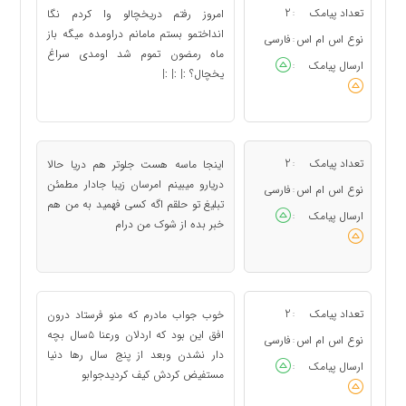
تعداد پیامک
2
امروز رفتم دریخچالو وا کردم نگا
:
انداختمو بستم مامانم دراومده میگه باز
نوع اس ام اس
فارسی
:
ماه رمضون تموم شد اومدی سراغ
ارسال پیامک
:
یخچال؟ :| :| :|
تعداد پیامک
2
اینجا ماسه هست جلوتر هم دریا حالا
:
دریارو میبینم امرسان زیبا جادار مطمئن
نوع اس ام اس
فارسی
:
تبلیغ تو حلقم اگه کسی فهمید به من هم
ارسال پیامک
:
خبر بده از شوک من درام
تعداد پیامک
2
خوب جواب مادرم که منو فرستاد درون
:
افق این بود که اردلان ورعنا ۵سال بچه
نوع اس ام اس
فارسی
:
دار نشدن وبعد از پنج سال رها دنیا
ارسال پیامک
:
مستفیض کردش کیف کردیدجوابو