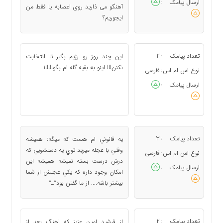
ارسال پیامک
:
آهنگو می ذارید روی اعصابه یا فقط من
ایجوریم؟
تعداد پیامک
2
اين چند روز رو ر‍‍ژيم بگير تا انتخابت
:
نكنن!!! اينو به بقيه گله ام بگو!!!!!1
نوع اس ام اس
فارسی
:
ارسال پیامک
:
تعداد پیامک
3
يه قانوني ام هست که ميگه: هميشه
:
وقتي با عجله ميريد توي يه دستشويي که
نوع اس ام اس
فارسی
:
درش درست بسته نميشه هميشه اين
ارسال پیامک
:
امکان وجود داره که يکي عجلش از شما
بيشتر باشه.... از ما گفتن بود^ـ^
تعداد پیامک
2
از فرشید امین عزیز که اهنگ بعد از
: