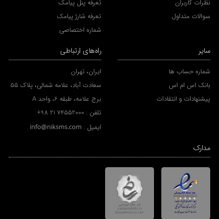
نظرات کاربران
تعرفه پنل پیامک
سوالات متداول
تعرفه شارژ پیامک
شماره اختصاصی
سایر
راه‌های ارتباطی
شماره حساب ها
ایران، تهران
بانک اس ام اس
سعادت آباد، علامه شمالی، پلاک 55
پیشنهادات و انتقادات
برج علامه، طبقه 6، واحد A
تلفن :
+98 21 74552000
ایمیل :
info@niksms.com
مدارک