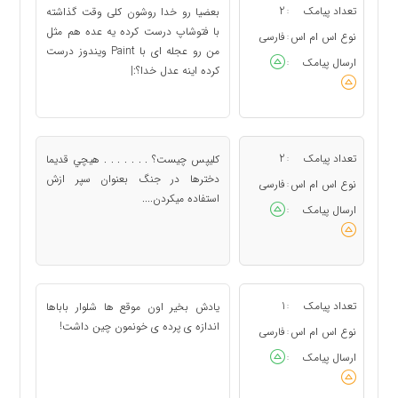
تعداد پیامک
2
بعضیا رو خدا روشون کلی وقت گذاشته
:
با فتوشاپ درست کرده یه عده هم مثل
نوع اس ام اس
فارسی
:
من رو عجله ای با Paint ویندوز درست
ارسال پیامک
:
کرده اینه عدل خدا؟:|
تعداد پیامک
2
كليپس چيست؟ . . . . . . . هيچي قديما
:
دخترها در جنگ بعنوان سپر ازش
نوع اس ام اس
فارسی
:
استفاده ميكردن....
ارسال پیامک
:
تعداد پیامک
1
یادش بخیر اون موقع ها شلوار باباها
:
اندازه ی پرده ی خونمون چین داشت!
نوع اس ام اس
فارسی
:
ارسال پیامک
: