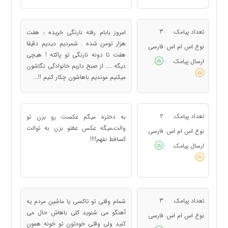
تعداد پیامک
3
امروز بابام رفته نارنگی خریده ، هفت
:
هزار تومن شده . شمردیم دیدیم دقیقا
نوع اس ام اس
فارسی
:
هفت تا دونه نارنگی تو پاکته ! هیچی
ارسال پیامک
:
دیگه .... از صبح داریم خانوادگی نگاشون
میکنیم موندیم باهاشون چکار کنیم !!...
تعداد پیامک
2
به دختره میگم عکست رو بزن تو
:
والت،میگه عکس عمّتو بزن به توالت
نوع اس ام اس
فارسی
:
کصافط نفهم!!!!
ارسال پیامک
:
تعداد پیامک
3
شمام وقتی تو تاکسی یا ماشین مردم یه
:
آهنگو می شنوید کلی باهاش حال می
نوع اس ام اس
فارسی
:
کنید ولی وقتی خودتون تو خونه همون