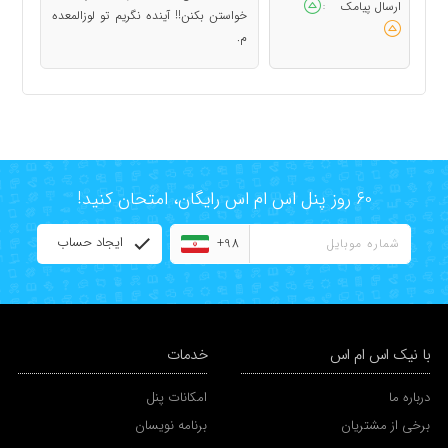
ارسال پیامک
:
خواستن بکنن!! آینده نگریم تو لوزالمعده
م.
60 روز پنل اس ام اس رایگان، امتحان کنید!
ایجاد حساب
+98
با نیک اس ام اس
خدمات
درباره ما
امکانات پنل
برخی از مشتریان
برنامه نویسان