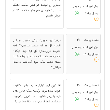
نسترن رو خونده خواهش میکنیم اهنگ
نوع اس ام اس
فارسی
:
قبل از نسترن رو هم بخونه که ما کلا در
ارسال پیامک
:
جریان باشیم
تعداد پیامک
3
دیدید این ساپورت رنگی هارو با انواع و
:
اقسام گل ها که جدیدا میپوشن؟! آخه
نوع اس ام اس
فارسی
:
خانومه عزیز!دختره گل اینا چیه دیگه؟!
ارسال پیامک
:
والا یادمه مادربزرگه مامانم از اینا داشت!
منتها اینقدر تنگ نبود گشادشو داشت!
موافقی؟!
تعداد پیامک
3
اقا توي اين تبليغ جديد لباس خانومه
:
خراب شده مرده برگشته ميگه لباس هارو
نوع اس ام اس
فارسی
:
بايد با پودر ماشين لباس شويي بشورين.
ارسال پیامک
:
ببخشيد شما لباساتونو با ريكا ميشورين؟