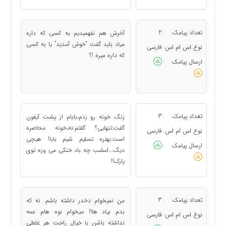
تعداد پیامک
2
آخرش هم نفهمیدیم به کسی که داره
:
میاد باید گفت “خوش آمدید” یا به کسی
نوع اس ام اس
فارسی
:
که داره میره !؟
ارسال پیامک
:
تعداد پیامک
3
زنگ خونه رو زدم،بابام از پشت آیفون
:
گفت:تنهایی؟ گفتم:نه،خونه محاصره
نوع اس ام اس
فارسی
:
است.بهتره تسلیم شیم بابا! هیچی
ارسال پیامک
:
دیگ...امشب چه باد خنکی می وزه توی
پارک!!
تعداد پیامک
3
من نمیخوام دخدر داشته باشم. نه که
:
بدم بیاد ها!! میخوام نوه هام عمه
نوع اس ام اس
فارسی
:
نداشته باشن با خیال راحت هر غلطی