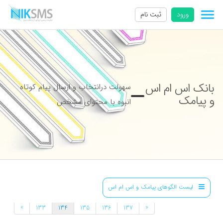
ورود
ثبت نام
بانک اس ام اس
سهولت درانتخاب و ارسال پیام کوتاه
و پیامک
انبوه با محتوای مشخص
لیست الگوهای پیامک و اس ام اس
»
«
133
134
135
136
137