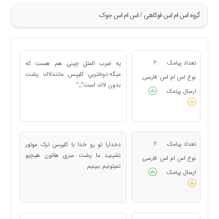
گروه اس ام اس فوکاهی / اس ام اس جوک
»
133
تعداد پیامک
2
يه ضرب المثل چيني هم هست كه
:
134
ميگه:دوختربي كليپس مانندلاك پشت
نوع اس ام اس
فارسی
:
بدون لاك است^_^
135
ارسال پیامک
:
136
137
«
تعداد پیامک
2
دخدارا تو رو خدا با کلیپس ترک موتور
:
نشینید ما پشت سری هاتون هیچیو
نوع اس ام اس
فارسی
:
نمیتونیم ببینیم
ارسال پیامک
: