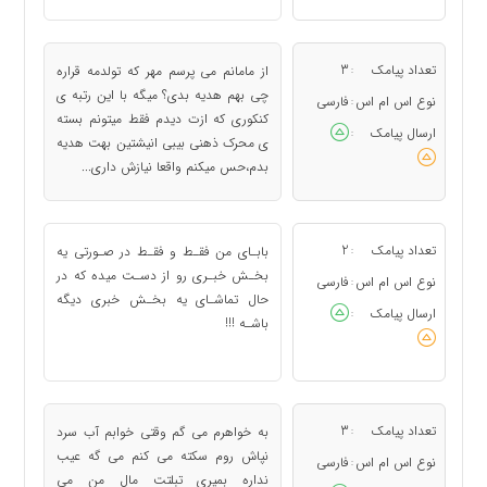
تعداد پیامک
3
از مامانم می پرسم مهر که تولدمه قراره
:
چی بهم هدیه بدی؟ میگه با این رتبه ی
نوع اس ام اس
فارسی
:
کنکوری که ازت دیدم فقط میتونم بسته
ارسال پیامک
:
ی محرک ذهنی بیبی انیشتین بهت هدیه
بدم،حس میکنم واقعا نیازش داری...
تعداد پیامک
2
بابـای من فقـط و فقـط در صـورتی یه
:
بخـش خبـری رو از دسـت میده که در
نوع اس ام اس
فارسی
:
حال تماشـای یه بخـش خبری دیگه
ارسال پیامک
:
باشـه !!!
تعداد پیامک
3
به خواهرم می گم وقتی خوابم آب سرد
:
نپاش روم سکته می کنم می گه عیب
نوع اس ام اس
فارسی
:
نداره بمیری تبلتت مال من می