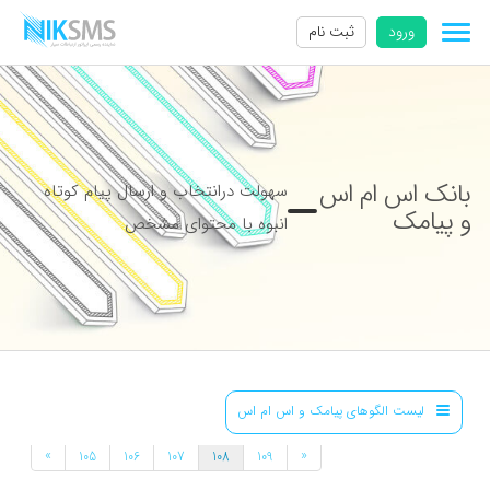
ورود
ثبت نام
بانک اس ام اس
سهولت درانتخاب و ارسال پیام کوتاه
و پیامک
انبوه با محتوای مشخص
لیست الگوهای پیامک و اس ام اس
»
«
105
106
107
108
109