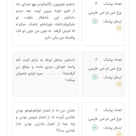
تعداد پیامک
3
داشتم تلویزیون نگامیکردم یهو صدای داد
:
از اشپز خونه بیرون اومد بعد دیدم
نوع اس ام اس
فارسی
:
داداشم این شاهکار خلقت تو
ارسال پیامک
:
مایکروفرداشته جوراباشو خشک میکرده
که اتیش گرفته نه جون من جون تو فک
وفامیله من یکی دارم
تعداد پیامک
2
داداشم بخاطر اینکه به بابام ثابت کنه
:
واسه خودش مردی شده و موقع زن
نوع اس ام اس
فارسی
:
گرفتنشه! . . . . . . . . میره کولرو خاموش
ارسال پیامک
:
میکنه !
تعداد پیامک
2
مامان من نه از امتیاز خواهرشوهر بودن
:
شانس آورده نه از امتیاز عروس بودن و
نوع اس ام اس
فارسی
:
چه بسا از امتیاز مادرزن بودن خدا
ارسال پیامک
:
شانس بده!!!