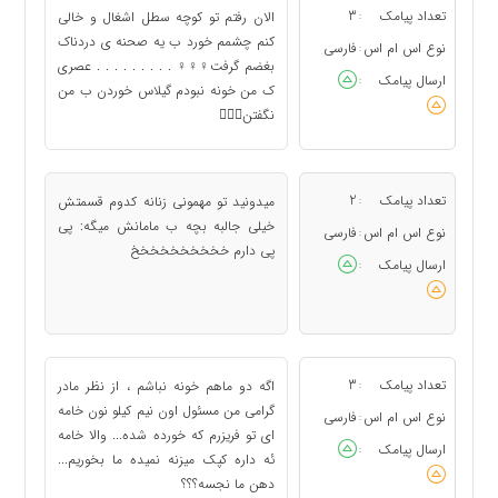
تعداد پیامک
3
الان رفتم تو کوچه سطل اشغال و خالی
:
کنم چشمم خورد ب یه صحنه ی دردناک
نوع اس ام اس
فارسی
:
بغضم گرفت♀♀♀ . . . . . . . . . عصری
ارسال پیامک
:
ک من خونه نبودم گیلاس خوردن ب من
نگفتن
تعداد پیامک
2
میدونید تو مهمونی زنانه کدوم قسمتش
:
خیلی جالبه بچه ب مامانش میگه: پی
نوع اس ام اس
فارسی
:
پی دارم خخخخخخخخخخ
ارسال پیامک
:
تعداد پیامک
3
اگه دو ماهم خونه نباشم ، از نظر مادر
:
گرامی من مسئول اون نیم کیلو نون خامه
نوع اس ام اس
فارسی
:
ای تو فریزرم که خورده شده... والا خامه
ارسال پیامک
:
ئه داره کپک میزنه نمیده ما بخوریم...
دهن ما نجسه؟؟؟