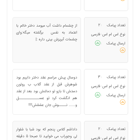
تعداد پیامک
2
از چشمام داشت آب میومد دختر خالم با
:
اعتماد به نفس برگشته میگه:وای
نوع اس ام اس
فارسی
:
چشمات آبریزش بینی داره :|
ارسال پیامک
:
تعداد پیامک
3
دوسال پیش مراسم عقد دختر داییم بود
:
شوهرش قبل از عقد گلاب ب روتون
نوع اس ام اس
فارسی
:
دستش تا بازو تو دماغش بود بعد از عقد
ارسال پیامک
:
هم انگشت کرد تو عســـــــــــــل
و....... نـــــوش جان عشقش!!!!
تعداد پیامک
2
داداشم کلاس پنجم که بود شبا با شلوار
:
لی وجوراب می خوابید تا صبحا 5 دقیقه
نوع اس ام اس
فارسی
: