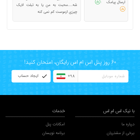
ارسال پیامک
:
شه.....محبت به من یا به تبلت لایک
چیزی ازموست کم نمی کنه
60 روز پنل اس ام اس رایگان، امتحان کنید!
ایجاد حساب
+98
با نیک اس ام اس
خدمات
درباره ما
امکانات پنل
برخی از مشتریان
برنامه نویسان