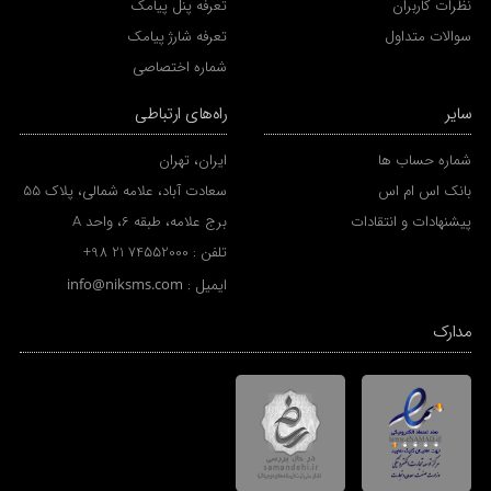
نظرات کاربران
تعرفه پنل پیامک
سوالات متداول
تعرفه شارژ پیامک
شماره اختصاصی
سایر
راه‌های ارتباطی
شماره حساب ها
ایران، تهران
بانک اس ام اس
سعادت آباد، علامه شمالی، پلاک 55
پیشنهادات و انتقادات
برج علامه، طبقه 6، واحد A
تلفن :
+98 21 74552000
ایمیل :
info@niksms.com
مدارک