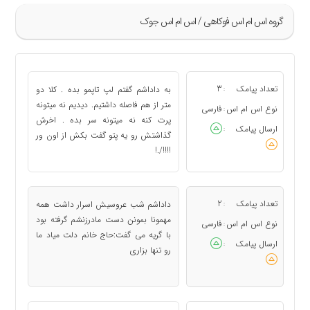
گروه اس ام اس فوکاهی / اس ام اس جوک
»
105
تعداد پیامک
3
به داداشم گفتم لپ تاپمو بده . کلا دو
:
106
متر از هم فاصله داشتیم. دیدیم نه میتونه
نوع اس ام اس
فارسی
:
پرت کنه نه میتونه سر بده . اخرش
107
ارسال پیامک
:
گذاشتش رو یه پتو گفت بکش از اون ور
108
!!!!/.!
109
«
تعداد پیامک
2
داداشم شب عروسیش اسرار داشت همه
:
مهمونا بمونن دست مادرزنشم گرفته بود
نوع اس ام اس
فارسی
:
با گریه می گفت:حاج خانم دلت میاد ما
ارسال پیامک
:
رو تنها بزاری