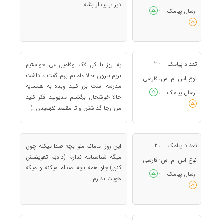
دیر تر بیدار بشه
ارسال پیامک
:
تعداد پیامک
3
یه روز با کل فک وفامیل می خواستیم
:
بریم بیرون حالا مامانم بهم گفت داداشت
نوع اس ام اس
فارسی
:
مدرسه است برو کلید وبده به همسایه
ارسال پیامک
:
حالا خوشحال برگشتم مدیونید فکر کنید
من وجا گذاشتن و تا مقصد نفهمیدن :(
تعداد پیامک
2
این روزا مامانم منو بچه صدا میکنه چون
:
میگه شناسنامه ندارم (دادیم تعویضش
نوع اس ام اس
فارسی
:
کنن) جلو همه بچه صدام میکنه و میگه
ارسال پیامک
:
هویت ندارم...