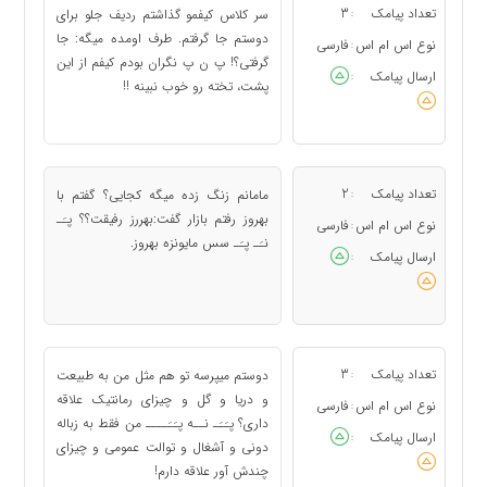
تعداد پیامک
3
سر کلاس کیفمو گذاشتم ردیف جلو برای
:
دوستم جا گرفتم. طرف اومده میگه: جا
نوع اس ام اس
فارسی
:
گرفتی؟! پ ن پ نگران بودم کیفم از این
ارسال پیامک
:
پشت، تخته رو خوب نبینه !!
تعداد پیامک
2
مامانم زنگ زده میگه کجایی؟ گفتم با
:
بهروز رفتم بازار گفت:بهررز رفیقت؟؟ پـَـ
نوع اس ام اس
فارسی
:
نـَـ پـَـ سس مایونزه بهروز.
ارسال پیامک
:
تعداد پیامک
3
دوستم میپرسه تو هم مثل من به طبیعت
:
و دریا و گل و چیزای رمانتیک علاقه
نوع اس ام اس
فارسی
:
داری؟ پـَـَـ نــه پـَـَــــ من فقط به زباله
ارسال پیامک
:
دونی و آشغال و توالت عمومی و چیزای
چندش آور علاقه دارم!