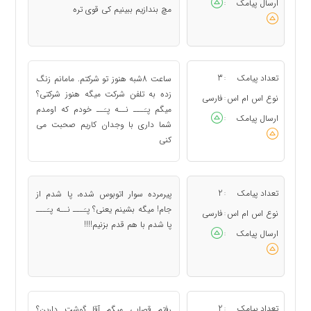
ارسال پیامک
:
مچ بندازیم ببینیم کی قوی تره
تعداد پیامک
3
ساعت 8شبه هنوز تو شرکتم. مامانم زنگ
:
زده به تلفن شرکت میگه هنوز شرکتی؟
نوع اس ام اس
فارسی
:
میگم پـَـــ نــه پـَــ خودم که اومدم
ارسال پیامک
:
شما داری با وجدان کاریم صحبت می
کنی
تعداد پیامک
2
پیرمرده سوار اتوبوس شده، پا شدم از
:
جام! میگه بشینم یعنی؟ پـَـــ نــه پـَـــ
نوع اس ام اس
فارسی
:
پا شدم با هم قدم بزنیم!!!!
ارسال پیامک
:
تعداد پیامک
2
رفتم قصابی میگم آقا گوشت دارین؟
: