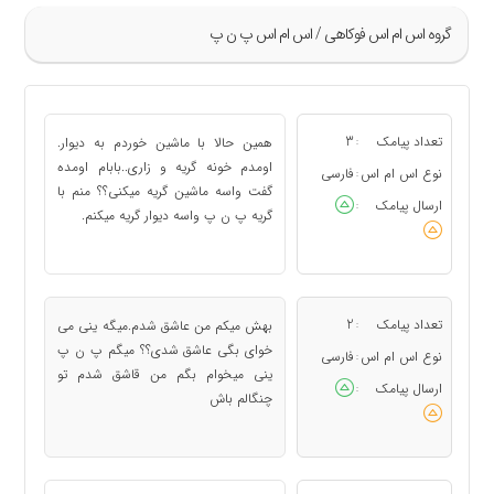
گروه اس ام اس فوکاهی / اس ام اس پ ن پ
»
93
تعداد پیامک
3
همین حالا با ماشین خوردم به دیوار.
:
94
اومدم خونه گریه و زاری..بابام اومده
نوع اس ام اس
فارسی
:
گفت واسه ماشین گریه میکنی؟؟ منم با
95
ارسال پیامک
:
گریه پ ن پ واسه دیوار گریه میکنم.
96
97
«
تعداد پیامک
2
بهش میکم من عاشق شدم.میگه ینی می
:
خوای بگی عاشق شدی؟؟ میگم پ ن پ
نوع اس ام اس
فارسی
:
ینی میخوام بگم من قاشق شدم تو
ارسال پیامک
:
چنگالم باش