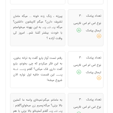
تعداد پیامک
3
پیرزنه ، زنگ زده خونه ... میگه مامان
:
تشریف دارن؟ میگم کاریشون داشتین؟
نوع اس ام اس
فارسی
:
میگه پـَـ نـَـ پـَـ به این بهونه میخواستم
ارسال پیامک
:
با خودت بیشتر آشنا شم... امروز کی
وقتت آزاده ؟
تعداد پیامک
3
رفتم تست آواز یارو گفت یه ترانه بخون،
:
به این فکر میکردم که چی بخونم، یارو
نوع اس ام اس
فارسی
:
گفت داری فک میکنی؟ گفتم پـَـــ نــه
ارسال پیامک
:
پـَـــ این قسمت خالیه اول نواره الان
شروع میشه!
تعداد پیامک
3
به مامانم میگم:نمیخای واسه ما آستین
:
بالا بزنی؟ میگه:پسرم زن میخوای؟گفتم :
نوع اس ام اس
فارسی
:
پـَـ نـَـ پـَـ گفتم آستیناتو بالا بزنی با هم