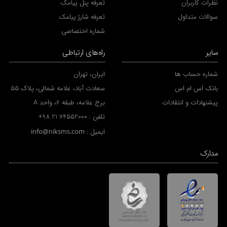
نظرات کاربران
تعرفه پنل پیامک
سوالات متداول
تعرفه شارژ پیامک
شماره اختصاصی
سایر
راه‌های ارتباطی
شماره حساب ها
ایران، تهران
بانک اس ام اس
سعادت آباد، علامه شمالی، پلاک 55
پیشنهادات و انتقادات
برج علامه، طبقه 6، واحد A
تلفن :
+98 21 74552000
ایمیل :
info@niksms.com
مدارک