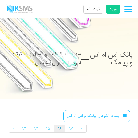
ورود
ثبت نام
بانک اس ام اس
سهولت درانتخاب و ارسال پیام کوتاه
و پیامک
انبوه با محتوای مشخص
لیست الگوهای پیامک و اس ام اس
»
«
93
94
95
96
97