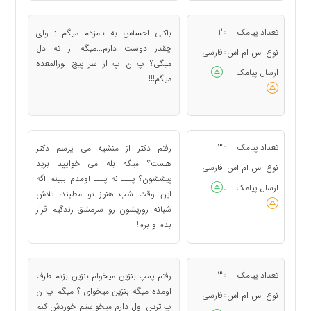
تعداد پیامک
2
باکلی احساس به نامزدم میگم : وای
:
چقدر دوست دارم...میگه از ته دل
نوع اس ام اس
فارسی
:
میگی؟ پ ن پ از سر پیچ لوزالمعده
ارسال پیامک
:
میگم!!!
تعداد پیامک
3
رفتم دکتر از منشیه می پرسم دکتر
:
هست؟ میگه بله می خوایید برید
نوع اس ام اس
فارسی
:
پیششون؟ پـــ نه پـــ اومدم ببینم اگه
ارسال پیامک
:
این وقت شب هنوز تو مطبند، تلاش
شبانه روزیشون رو سرمشق زندگیم قرار
بدم و برم!
تعداد پیامک
3
رفتم پمپ بنزین میخوام بنزین بزنم طرف
:
اومده میگه بنزین میخوای ؟ میگم پ ن
نوع اس ام اس
فارسی
:
پ ترس اول دارم میخواستم خوردش کنم