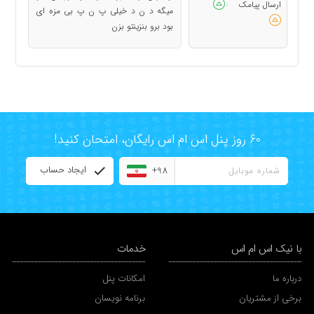
ارسال پیامک
:
میگه د ن د خیلی پ ن پ بی مزه ای
بود برو بنزینتو بزن
60 روز پنل اس ام اس رایگان، امتحان کنید!
ایجاد حساب
+98
با نیک اس ام اس
خدمات
درباره ما
امکانات پنل
برخی از مشتریان
برنامه نویسان