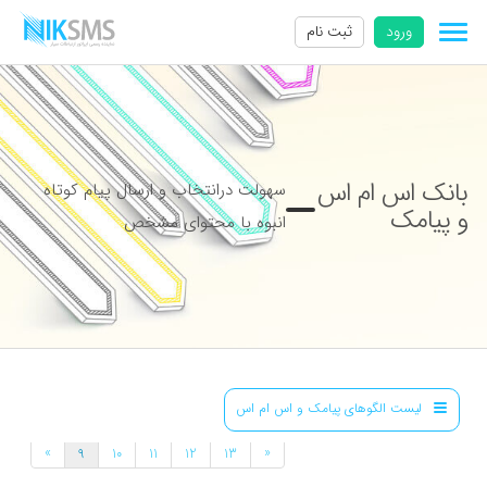
ورود
ثبت نام
بانک اس ام اس
سهولت درانتخاب و ارسال پیام کوتاه
و پیامک
انبوه با محتوای مشخص
لیست الگوهای پیامک و اس ام اس
»
«
9
10
11
12
13