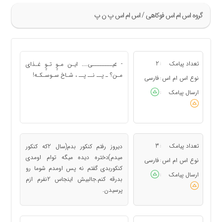
گروه اس ام اس فوکاهی / اس ام اس پ ن پ
»
9
تعداد پیامک
2
- عَیــــــــی.... ایـن مـوِِِ تـوِِِ غـذای
:
10
مـن؟ ـ پــ نــ پــ ، شـاخ سـوسـکـه!
نوع اس ام اس
فارسی
:
11
ارسال پیامک
:
12
13
«
تعداد پیامک
3
دیروز رفتم کنکور بدم(سال 2که کنکور
:
میدم)دختره دیده میگه توام اومدی
نوع اس ام اس
فارسی
:
کنکوربدی گفتم نه پس اومدم شوما رو
ارسال پیامک
:
بدرقه کنم.جالبیش اینجاس 2نفرم ازم
پرسیدن.