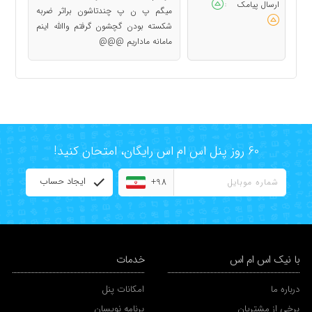
ارسال پیامک
:
میگم پ ن پ چندتاشون براثر ضربه
شکسته بودن گچشون گرفتم واالله اینم
مامانه ماداریم @@@
60 روز پنل اس ام اس رایگان، امتحان کنید!
ایجاد حساب
+98
با نیک اس ام اس
خدمات
درباره ما
امکانات پنل
برخی از مشتریان
برنامه نویسان