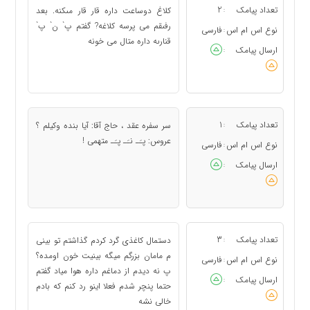
تعداد پیامک
2
کلاغ دوساعت داره قار قار مىکنه. بعد
:
رفىقم مى پرسه کلاغه? گفتم پ` ن` پ`
نوع اس ام اس
فارسی
:
قنارىه داره متال مى خونه
ارسال پیامک
:
تعداد پیامک
1
سر سفره عقد ، حاج آقا: آیا بنده وکیلم ؟
:
عروس: پـَـ نـَـ پـَـ متهمی !
نوع اس ام اس
فارسی
:
ارسال پیامک
:
تعداد پیامک
3
دستمال کاغذی گرد کردم گذاشتم تو بینی
:
م مامان بزرگم میگه بینیت خون اومده؟
نوع اس ام اس
فارسی
:
پ نه دیدم از دماغم داره هوا میاد گفتم
ارسال پیامک
:
حتما پنچر شدم فعلا اینو رد کنم که بادم
خالی نشه