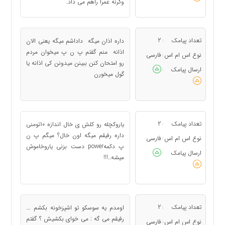
وگرنه عمراً راهم می داد.
تعداد پیامک
2
داره اذان میگه داداشم میگه یعنی الان
:
اذانه منم گفتم پ ن پ میخوان مردم
نوع اس ام اس
فارسی
:
رو امتحان کنن ببینن میدونن کی اذانه یا
ارسال پیامک
:
گول میخورن
تعداد پیامک
2
یاروکچله رو کلش ی خال اندازه 10تومنی
:
داره رفیقم میگه اون خال؟ میگم پ ن
نوع اس ام اس
فارسی
:
پ دکمهpower دست بزنی یاروخاموش
ارسال پیامک
:
میشه..!!!
تعداد پیامک
2
اومدم یه سوسکو تو اشپزخونه بکشم ...
:
رفیقم می گه : می خوای بکشیش ؟ گفتم
نوع اس ام اس
فارسی
: