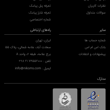
نظرات کاربران
تعرفه پنل پیامک
سوالات متداول
تعرفه شارژ پیامک
شماره اختصاصی
سایر
راه‌های ارتباطی
شماره حساب ها
ایران، تهران
بانک اس ام اس
سعادت آباد، علامه شمالی، پلاک 55
پیشنهادات و انتقادات
برج علامه، طبقه 6، واحد A
تلفن :
+98 21 74552000
ایمیل :
info@niksms.com
مدارک