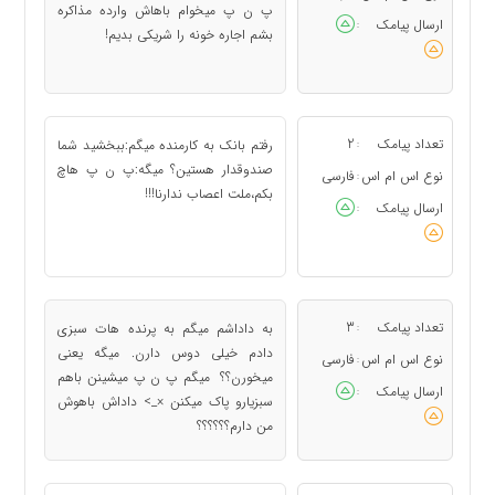
پ ن پ میخوام باهاش وارده مذاکره
ارسال پیامک
:
بشم اجاره خونه را شریکی بدیم!
تعداد پیامک
2
رفتم بانک به کارمنده میگم:ببخشید شما
:
صندوقدار هستین؟ میگه:پ ن پ هاچ
نوع اس ام اس
فارسی
:
بکم،ملت اعصاب ندارنا!!!
ارسال پیامک
:
تعداد پیامک
3
به داداشم میگم به پرنده هات سبزی
:
دادم خیلی دوس دارن. میگه یعنی
نوع اس ام اس
فارسی
:
میخورن؟؟ میگم پ ن پ میشینن باهم
ارسال پیامک
:
سبزیارو پاک میکنن ×_> داداش باهوش
من دارم؟؟؟؟؟؟