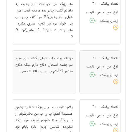
تعداد پیامک
3
مامانبزرگم می خواست نماز بخونه به
:
مامانم گفت: چادر بده مامانم گفت: می
نوع اس ام اس
فارسی
:
خوای نماز بخونی؟؟؟ من گفتم پ ن پ
ارسال پیامک
:
می خواد بره سر کوچه سبزی بگیره
مامانم: > _ < من: ^ _ ^ مامانبزرگم: O _
o
تعداد پیامک
2
دوستم پیام داده کجایی گفتم دارم میرم
:
سر جلسه امتحان دفاع دارم میگه دفاع
نوع اس ام اس
فارسی
:
مقدس؟؟ گفتم پ ن پ دفاع شخصی!
ارسال پیامک
:
تعداد پیامک
3
رفتم اداره بابام یارو میگه شما پسرشون
:
هستید؟ گفتم: پ ن پ من دخترشونم از
نوع اس ام اس
فارسی
:
بس جگر مرغ خوردم صورتم موی زائد
ارسال پیامک
:
درآورده. شانس آوردم اداره بابام بود