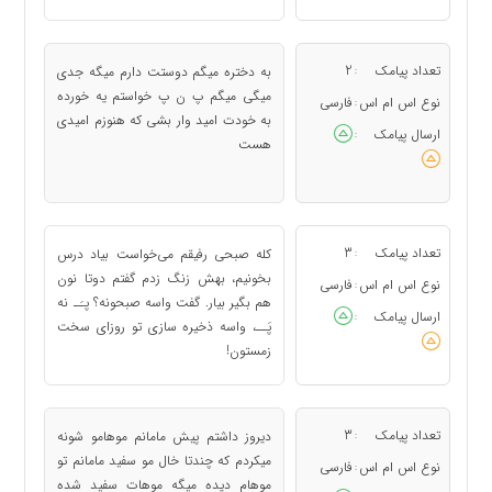
تعداد پیامک
2
به دختره میگم دوستت دارم میگه جدی
:
میگی میگم پ ن پ خواستم یه خورده
نوع اس ام اس
فارسی
:
به خودت امید وار بشی که هنوزم امیدی
ارسال پیامک
:
هست
تعداد پیامک
3
کله صبحی رفیقم می‌خواست بیاد درس
:
بخونیم، بهش زنگ زدم گفتم دوتا نون
نوع اس ام اس
فارسی
:
هم بگیر بیار. گفت واسه صبحونه؟ پـَـ نه
ارسال پیامک
:
پَــ، واسه ذخیره سازی تو روزای سخت
زمستون!
تعداد پیامک
3
دیروز داشتم پیش مامانم موهامو شونه
:
میکردم که چندتا خال مو سفید مامانم تو
نوع اس ام اس
فارسی
:
موهام دیده میگه موهات سفید شده