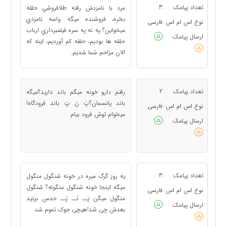
تعداد پیامک
3
مرد با نامزدش رفته طلافروشي حلقه
:
بخره، فروشنده ميگه واسه نامزدي
نوع اس ام اس
فارسی
:
ميخواين؟ په نه په سره فيلمبرداري ارباب
ارسال پیامک
:
حلقه ها بوديم، حلقه كم آورديم، اينه كه
الان مزاحم شما شديم.
تعداد پیامک
2
رفتم دارو خونه میگم باند دارید؟میگه
:
باند پانسمان؟پَ نَ پَ باند فرودگاه!
نوع اس ام اس
فارسی
:
میخوام توش فرود بیام
ارسال پیامک
:
تعداد پیامک
3
یه روز گرگ میره در خونه شنگول منگول
:
میگه اینجا خونه شنگول منگوله؟ شنگول
نوع اس ام اس
فارسی
:
منگول میگن پَــ نَــ پَــ حدس بزنید
ارسال پیامک
:
بعدش چی شد!هیچی جوک تموم شد