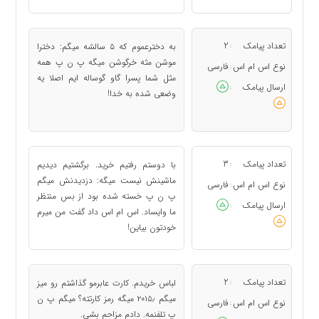
تعداد پیامک
2
به دخترعموم که ۵ سالشه میگم: دخترا
:
موشن مثه خرگوشن میگه پ ن پ همه
نوع اس ام اس
فارسی
:
مثل شما پسرا گاو گوساله ایم اصلا یه
ارسال پیامک
:
وضعی شده به خدا!
تعداد پیامک
3
با دوستم رفتیم خرید. برگشتیم دیدیم
:
ماشینش نیست میگه: دزدیدنش میگم
نوع اس ام اس
فارسی
:
پ ن پ خسته شده بود از بس منتظر
ارسال پیامک
:
ما وایساد. اس ام اس داد گفت من میرم
خودتون بیاین!
تعداد پیامک
2
لباس خریدم. کارت عابرمو گذاشتم رو میز
:
میگم ۲۰۱۵٫ میگه رمز کارتته؟ میگم پ ن
نوع اس ام اس
فارسی
:
پ تلفنمه. دادم مزاحم بشی.