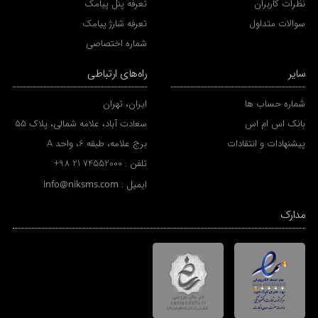
نظرات کاربران
تعرفه پنل پیامک
سوالات متداول
تعرفه شارژ پیامک
شماره اختصاصی
سایر
راه‌های ارتباطی
شماره حساب ها
ایران، تهران
بانک اس ام اس
سعادت آباد، علامه شمالی، پلاک 55
پیشنهادات و انتقادات
برج علامه، طبقه 6، واحد A
تلفن :
+98 21 74552000
ایمیل :
info@niksms.com
مدارک