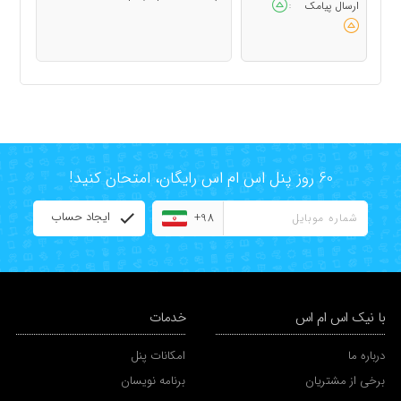
ارسال پیامک
:
60 روز پنل اس ام اس رایگان، امتحان کنید!
ایجاد حساب
+98
با نیک اس ام اس
خدمات
درباره ما
امکانات پنل
برخی از مشتریان
برنامه نویسان