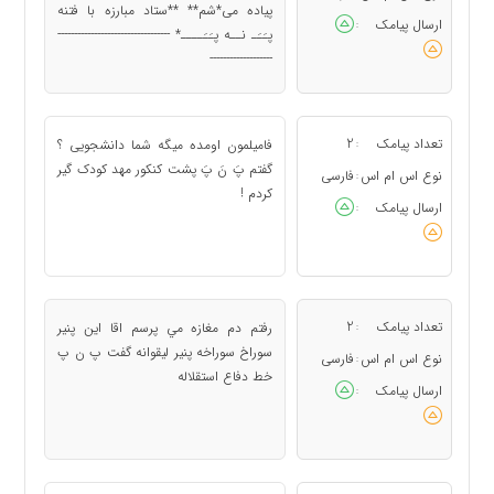
پیاده می*شم** **ستاد مبارزه با فتنه
ارسال پیامک
:
پـَـَـ نــه پـَـَــــ* ----------------------------------
-------------------
تعداد پیامک
2
فامیلمون اومده میگه شما دانشجویی ؟
:
گفتم پَ نَ پَ پشت کنکور مهد کودک گیر
نوع اس ام اس
فارسی
:
کردم !
ارسال پیامک
:
تعداد پیامک
2
رفتم دم مغازه مي پرسم اقا اين پنير
:
سوراخ سوراخه پنير ليقوانه گفت پ ن پ
نوع اس ام اس
فارسی
:
خط دفاع استقلاله
ارسال پیامک
: