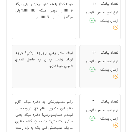
تعداد پیامک
2
دو تا کلاغ با هم دعوا میکردن اولی میگه
:
قاااااااااار دومی میگه قااااااااااار؟اولی
نوع اس ام اس
فارسی
:
میگه پَــ نَــ پَــ قااااااااااار
ارسال پیامک
:
تعداد پیامک
2
اردك مادر: يعني توجوجه اردكي؟ جوجه
:
اردك زشت: پ ن پ حاصل ازدواج
نوع اس ام اس
فارسی
:
فاميلي دوتا غازم.
ارسال پیامک
:
تعداد پیامک
3
رفتم دندونپزشکی به دکتره میگم آقای
:
دکتر این دندون عقلم کج دراومده ...
نوع اس ام اس
فارسی
:
اومدم حسابشوبرسی! دکتره میگه یعنی
ارسال پیامک
:
میگی بکشمش؟! پَ نه پَ گفتم دکتری
... یکم نصیحتش کنی بلکه به راه راست