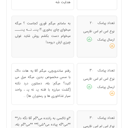
هدایت شه
تعداد پیامک
2
به مامانم میگم قوری کجاست ؟ میگه
:
میخوای چای بخوری ؟! پـَـَـ نــه پـَـَــــ
نوع اس ام اس
فارسی
:
میخوام دست بکشم روش شاید غولی
ارسال پیامک
:
چیزی ازش درومد!
تعداد پیامک
3
رفتم ساندویچی، میگم آقا یه هات داگ
:
با سس مخصوص بدین. میگه میل می
نوع اس ام اس
فارسی
:
کنید؟ میگم: بله، دستتون درد نکنه
ارسال پیامک
:
(گشت مبارزه با فتنه پـَ نه پـَ ، واحد
سیار غذاخوری ها و رستوران ها) …
تعداد پیامک
3
*تو تاکسی به راننده می*گم آقا نگه دار**
:
**می*گه پیاده می*شی؟** **می*گم بله،
نوع اس ام اس
فارسی
: