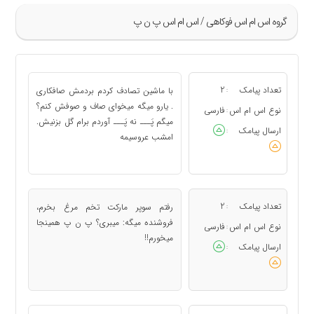
گروه اس ام اس فوکاهی / اس ام اس پ ن پ
»
45
تعداد پیامک
2
با ماشین تصادف کردم بردمش صافکاری
:
46
. یارو میگه میخوای صاف و صوفش کنم؟
نوع اس ام اس
فارسی
:
میگم پَـــ نه پَـــ آوردم برام گل بزنیش.
47
ارسال پیامک
:
امشب عروسیمه
48
49
«
تعداد پیامک
2
رفتم سوپر مارکت تخم مرغ بخرم،
:
فروشنده میگه: میبری؟ پ ن پ همینجا
نوع اس ام اس
فارسی
:
میخورم!!
ارسال پیامک
: