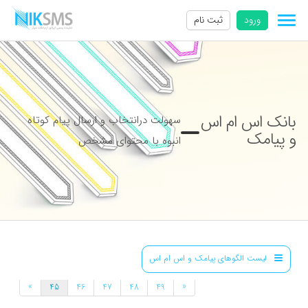
ورود
ثبت نام
بانک اس ام اس
سهولت درانتخاب و ارسال پیام کوتاه
و پیامک
انبوه با محتوای مشخص
لیست الگوهای پیامک و اس ام اس
»
«
45
46
47
48
49