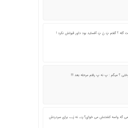
 گله ؟ گفتم پَ نَ پَ آفساید بود داور قبولش نکرد !
ختی ؟ میگم : پ نه پ رفتم مرحله بعد !!!
ی گه واسه کشتنش می خوای؟ پـَـ نه پَــ، برای سردردش