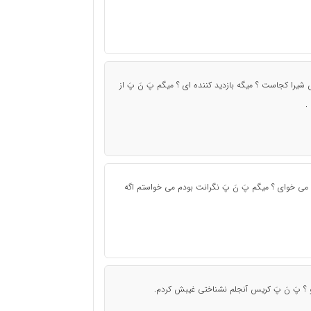
یرا کجاست ؟ میگه بازدید کننده ای ؟ میگم پَ نَ پَ از
.
م سوال 3 بلدی ؟ میگه آره می خوای ؟ میگم پَ نَ پَ نگرانت بودم می خواستم اگه