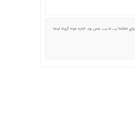
ي خفاشه! پــ نه پـــ بتمن بود. اجاره خونه گرونه اينجا