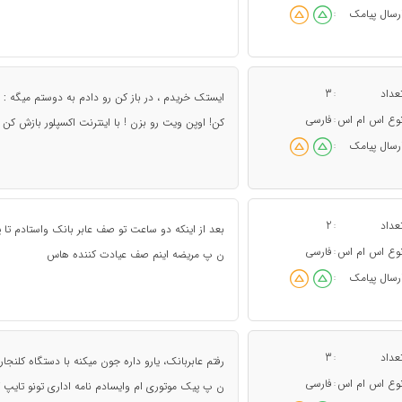
رسال پیامک
:
عداد
3
:
ایستک خریدم ، در باز کن رو دادم به دوستم میگه : 
وع اس ام اس
فارسی
:
کن! اوپن ویت رو بزن ! با اینترنت اکسپلور بازش کن !
رسال پیامک
:
عداد
2
:
بعد از اینکه دو ساعت تو صف عابر بانک واستادم تا 
وع اس ام اس
فارسی
:
ن پ مریضه اینم صف عیادت کننده هاس
رسال پیامک
:
عداد
3
:
رفتم عابربانک، یارو داره جون میکنه با دستگاه کلنجا
وع اس ام اس
فارسی
:
ن پ پیک موتوری ام وایسادم نامه اداری تونو تایپ ک