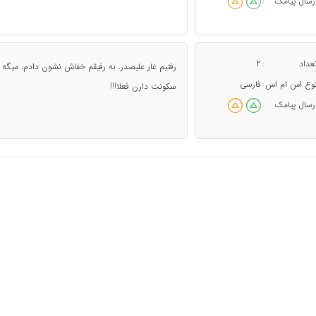
رسال پیامک
:
عداد
2
:
رفتيم غار عليصدر. به رفيقم خفاش نشون دادم. ميگه وا
وع اس ام اس
فارسی
:
سکونت دارن فعلا!!!
رسال پیامک
: