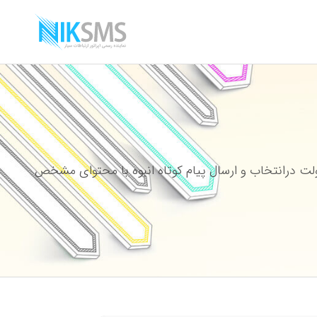
ت درانتخاب و ارسال پیام کوتاه انبوه با محتوای مشخص