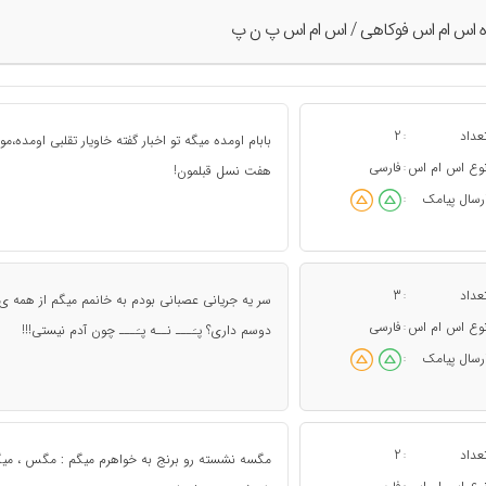
ه اس ام اس فوکاهی / اس ام اس پ ن پ
عداد
2
:
بابام اومده میگه تو اخبار گفته خاویار تقلبی اومده،موا
وع اس ام اس
فارسی
:
هفت نسل قبلمون!
رسال پیامک
:
عداد
3
:
سر یه جریانی عصبانی بودم به خانمم میگم از همه ی 
وع اس ام اس
فارسی
:
دوسم داری؟ پـَـــ نــه پـَـــ چون آدم نیستی!!!
رسال پیامک
:
عداد
2
:
مگسه نشسته رو برنج به خواهرم میگم : مگس ، میگ