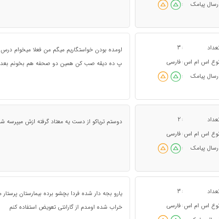
رسال پیامک
:
عداد
3
:
اومده بودن خواستگاریم میگم من فعلا میخوام درس 
وع اس ام اس
فارسی
:
پ ده دیقه صب کن همین دو صحفه هم بخونم بعد
رسال پیامک
:
عداد
2
:
دوستم ترياكو از دست يه معتاد گرفته ازش ميپرسه شم
وع اس ام اس
فارسی
:
رسال پیامک
:
عداد
3
:
یارو بجه دار شده فردا بچشو برده بیمارستان پرست
وع اس ام اس
فارسی
:
خراب شده اومدم از گارانتی تعویض استفاده کنم