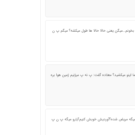
بخونم...میگن یعنی حالا حالا ها طول میکشه؟ میگم پ ن
ا اينو ميكشيد؟ معتاده گفت: پ نه پ ميژنيم ژمين هوا بره
ار میگه مریض شده؟آوردیش خوبش کنیم؟یارو میگه پ ن پ