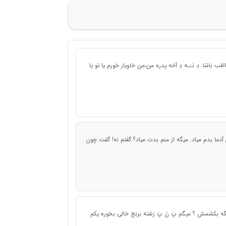
ظب باشا. دِ نـَـه دِ آخه پدره من،من خاویار خورم یا تو یا
آدما بدم میاد. میگه از منم بدت میاد؟ گفتم نه! گفت چون
ه بکشمش ؟ میگم پَ نَ پَ زشته برنج خالی بخوره یکم