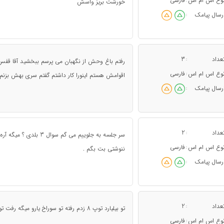
وع اس ام اس
فارسی
:
خورشت بریز واسش
رسال پیامک
:
عداد
3
:
رفتم باغ وحش از نگهبان می پرسم ببخشید آقا قفس ش
وع اس ام اس
فارسی
:
اقوامش هستم اینورا کار داشتم گفتم سری بهش بزنم 
رسال پیامک
:
عداد
2
:
سر جلسه به جلوییم می گ
وع اس ام اس
فارسی
:
ننوشتی بت بگم .
رسال پیامک
:
عداد
2
:
تو بیلیارد توپ 8 زدم رفته تو سوراخ یارو میگه رفت تو ؟ پَ نَ پَ کریس آنجلم نشناختی غیبش کردم.
وع اس ام اس
فارسی
: