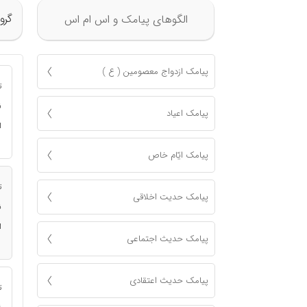
گرو
الگوهای پیامک و اس ام اس
پیامک ازدواج معصومين ( ع )
ت
ن
پیامک اعياد
ا
پیامک ايّام خاص
ت
پیامک حدیت اخلاقی
ن
ا
پیامک حدیث اجتماعی
پیامک حدیث اعتقادی
ت