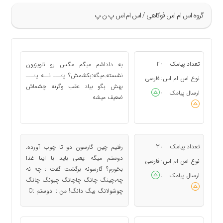
گروه اس ام اس فوکاهی / اس ام اس پ ن پ
»
33
تعداد پیامک
2
به داداشم میگم مگس رو تلویزیون
:
34
نشسته.میگه:بکشمش؟ پـَـــ نــه پـَـــ
نوع اس ام اس
فارسی
:
بهش بگو بیاد عقب وگرنه چشماش
35
ارسال پیامک
:
ضعیف میشه
36
37
«
تعداد پیامک
3
رفتیم چین گارسون دو تا چوب آورده.
:
دوستم میگه :یعنی باید با اینا غذا
نوع اس ام اس
فارسی
:
بخورم؟ گارسونه برگشت گفت : چه نه
ارسال پیامک
:
چه،چینگ چانگ چاچانگ چیونگ چانگ
چوشولانگ بیگ دانگ! من :| دوستم :O