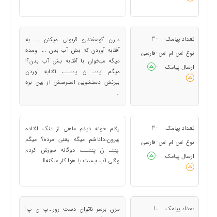
تعداد پیامک
3
دارن گوسفندرو قربونی میکنن ... یه
:
آفتابه آوردن که بش آب بدن ... اومده
نوع اس ام اس
فارسی
:
میگه میخوان با آفتابه بش آب بدن؟!
ارسال پیامک
:
میگم :پـَـَـ نَ پـَـَـــ، آفتابه آوردن
ببرنش دستشویی استرسش از بین بره
...
تعداد پیامک
3
رفتم خونه دیدم ماهی از تنگ افتاده
:
بیرون،داداشم میگه یعنی مرده؟ میگم
نوع اس ام اس
فارسی
:
:پـَـَـ نَ پـَـَـــ، دوگانه سوزش کردم
ارسال پیامک
:
وقتی آب نیست با هوا کار میکنه!!
تعداد پیامک
1
مزن برسر ناتوان دست زور...پ ن پ!
: