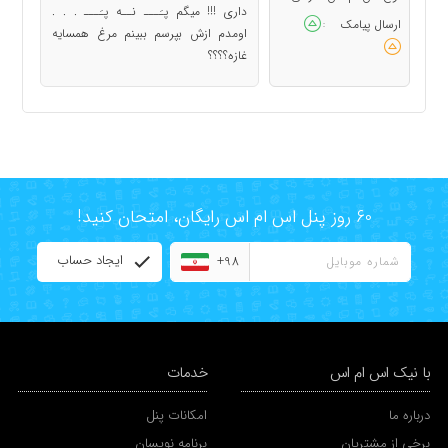
داری !!! میگم پـَـــ نــه پـَـــ . . .
ارسال پیامک
:
اومدم ازش بپرسم ببینم مرغ همسایه
غازه؟؟؟؟
60 روز پنل اس ام اس رایگان، امتحان کنید!
ایجاد حساب
+98
با نیک اس ام اس
خدمات
درباره ما
امکانات پنل
برخی از مشتریان
برنامه نویسان