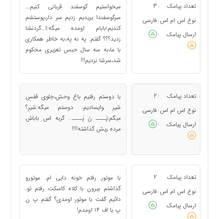
تعداد پیامک
3
میخواستیم گوسفند قربانی کنیم...
:
سرگوسفندا بریدیم زدیم سر دار،پوستشم
نوع اس ام اس
فارسی
:
کندیم؛بابام اومده میگه:ا...گردنشا
ارسال پیامک
:
زدید؟؟؟ گفتم: په نه په،به خاطر همکاری
با ما،به سه سال حبس تعزیری محکوم
شد،سرشا نزدیم!!!
تعداد پیامک
2
با دوستم رفتیم باغ وحش،جلوی قفسِ
:
شیر وایسادیم. دوستم میگه:شیرِ؟
نوع اس ام اس
فارسی
:
میگم:پَــــ نَ پَــــ… گربه اس باباش
ارسال پیامک
:
مرده ریش گذاشته!!!!
تعداد پیامک
2
با موتور رفتم خونه دایی ام. موتورو
:
گذاشتم بیرون با کلاه کاسکت رفتم تو.
نوع اس ام اس
فارسی
:
دائیم گفت با موتور اومدی؟ گفتم پ ن
ارسال پیامک
:
پ با اف 14 اومدم!