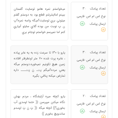
تعداد پیامک
3
ميخواستم نمره هامو توسايت گلستان
:
ببينم امااينترنتم قطع بود به دوستم گفتم
نوع اس ام اس
فارسی
:
ميتوني بري توسايت؟ميگه واسه نمره؟پ
ارسال پیامک
:
ن پ نوبت من بوده گلاي سايتو آبياري
كنم اما نميرسم خواستم توجام بري
تعداد پیامک
3
يارو با 130 تا سرعت زده به يه عابر پياده
:
، عابره پرت شده 70 متر اونطرفتر افتاده
نوع اس ام اس
فارسی
:
زمين هيچ تکونيم نميخوره.دوستم ميگه
ارسال پیامک
:
يعني مرده؟ميگم پـَـَـ نَ پـَـَــــ داره
تمارض ميکنه پنالتي بگيره
تعداد پیامک
2
یارو کچله میره آرایشگاه ، مردم بهش
:
نگاه میکنن میپرسن :(( حتما اومدی آب
نوع اس ام اس
فارسی
:
بخوری؟)) کچله میگه :(( پَ نَ پَ اومدم
ارسال پیامک
:
ساندویچ بخورم ))