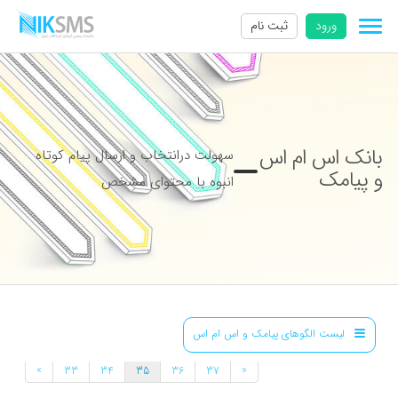
ورود
ثبت نام
بانک اس ام اس
سهولت درانتخاب و ارسال پیام کوتاه
و پیامک
انبوه با محتوای مشخص
لیست الگوهای پیامک و اس ام اس
»
«
33
34
35
36
37