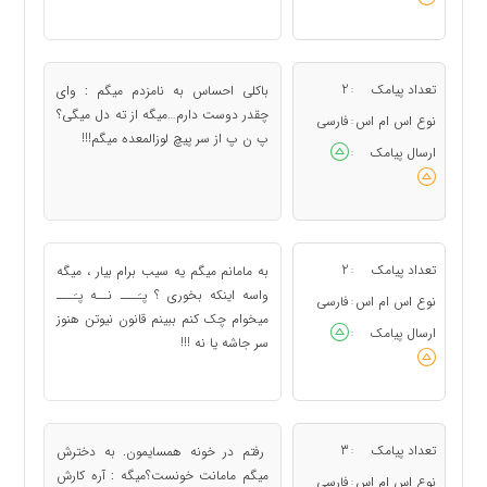
تعداد پیامک
2
باکلی احساس به نامزدم میگم : وای
:
چقدر دوست دارم…میگه از ته دل میگی؟
نوع اس ام اس
فارسی
:
پ ن پ از سر پیچ لوزالمعده میگم!!!
ارسال پیامک
:
تعداد پیامک
2
به مامانم میگم یه سیب برام بیار ، میگه
:
واسه اینکه بخوری ؟ پـَـــ نــه پـَـــ
نوع اس ام اس
فارسی
:
میخوام چک کنم ببینم قانون نیوتن هنوز
ارسال پیامک
:
سر جاشه یا نه !!!
تعداد پیامک
3
رفتم در خونه همسایمون. به دخترش
:
میگم مامانت خونست؟میگه : آره کارش
نوع اس ام اس
فارسی
: