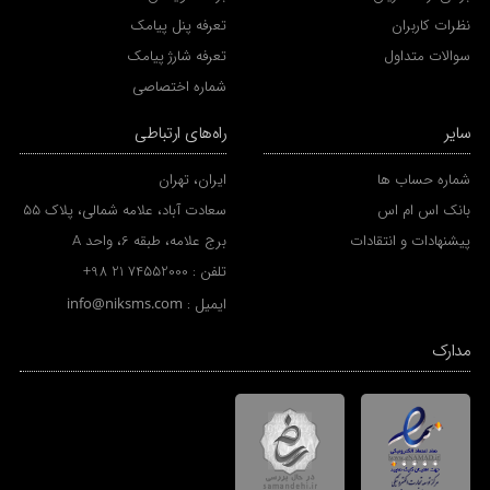
نظرات کاربران
تعرفه پنل پیامک
سوالات متداول
تعرفه شارژ پیامک
شماره اختصاصی
سایر
راه‌های ارتباطی
شماره حساب ها
ایران، تهران
بانک اس ام اس
سعادت آباد، علامه شمالی، پلاک 55
پیشنهادات و انتقادات
برج علامه، طبقه 6، واحد A
تلفن :
+98 21 74552000
ایمیل :
info@niksms.com
مدارک