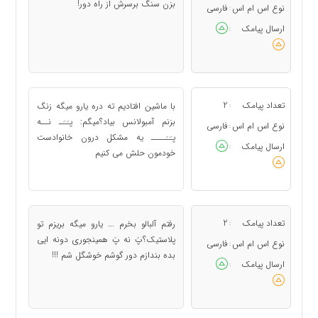
بزن سنگ برسرش از راه دور!
نوع اس ام اس
فارسی
:
ارسال پیامک
:
تعداد پیامک
2
با ماشین افتادیم ته دره یارو میگه زنگ
:
بزنم آمبولانس بیاد؟میگم: پـَـَـ نــه
نوع اس ام اس
فارسی
:
پـَـَــــ یه مشکل درون خانوادست
ارسال پیامک
:
خودمون حلش می کنیم
تعداد پیامک
2
رفتم آلبالو بخرم ... یارو میگه بریزم تو
:
پلاستیک؟پَ نه پَ همینجوری دونه ایی
نوع اس ام اس
فارسی
:
بده بندازم دور گوشم خوشگل شم !!!
ارسال پیامک
: