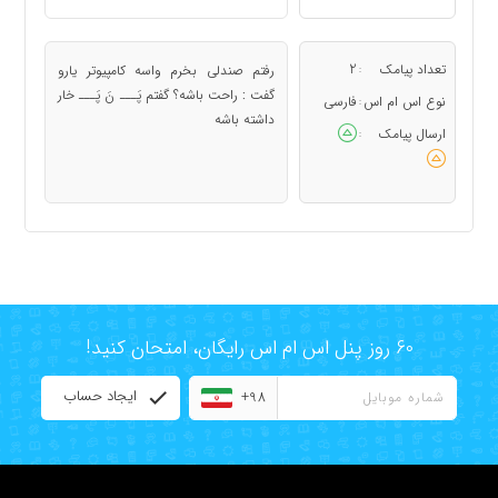
تعداد پیامک
2
رفتم صندلی بخرم واسه کامپیوتر یارو
:
گفت : راحت باشه؟ گفتم پَـــ نَ‌‌ پَـــ خار
نوع اس ام اس
فارسی
:
داشته باشه
ارسال پیامک
:
60 روز پنل اس ام اس رایگان، امتحان کنید!
ایجاد حساب
+98