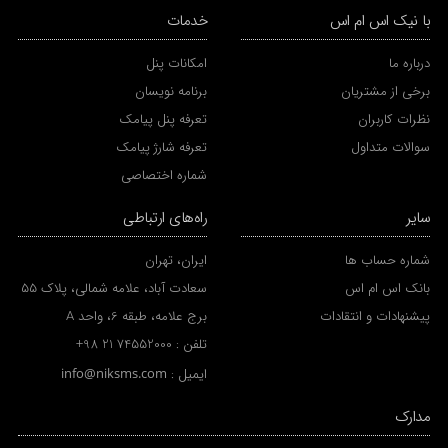
با نیک اس ام اس
خدمات
درباره ما
امکانات پنل
برخی از مشتریان
برنامه نویسان
نظرات کاربران
تعرفه پنل پیامک
سوالات متداول
تعرفه شارژ پیامک
شماره اختصاصی
سایر
راه‌های ارتباطی
شماره حساب ها
ایران، تهران
بانک اس ام اس
سعادت آباد، علامه شمالی، پلاک 55
پیشنهادات و انتقادات
برج علامه، طبقه 6، واحد A
تلفن :
+98 21 74552000
ایمیل :
info@niksms.com
مدارک