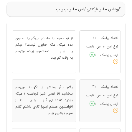
گروه اس ام اس فوکاهی / اس ام اس پ ن پ
»
137
تعداد پیامک
2
از تو حموم به مامانم می‌گم یه صابون
:
«
بده میگه: مگه صابون نیست؟ میگم
نوع اس ام اس
فارسی
:
پـَـَـ نَ پـَـَــــ تعدادمون زیاده میترسم
ارسال پیامک
:
یه وقت کم بیاد
تعداد پیامک
3
رفتم باغ وحش از نگهبانه میپرسم
:
ببخشید آقا قفس شیرا کجاست ؟ میگه
نوع اس ام اس
فارسی
:
بازدید کننده ای ؟ پَـــ نَ پَــــ نه از
ارسال پیامک
:
اقوامشون هستم اینورا کاری داشتم گفتم
سری بهشون بزنم