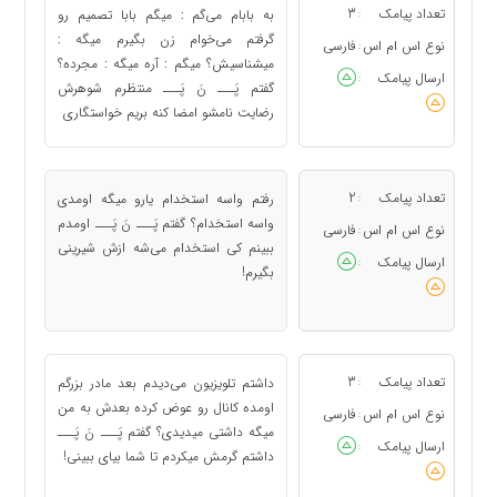
تعداد پیامک
3
به بابام می‌گم : میگم بابا تصمیم رو
:
گرفتم می‌خوام زن بگیرم میگه :
نوع اس ام اس
فارسی
:
میشناسیش؟ میگم : آره میگه : مجرده؟
ارسال پیامک
:
گفتم پَـــ نَ‌‌ پَـــ منتظرم شوهرش
رضایت نامشو امضا کنه بریم خواستگاری
تعداد پیامک
2
رفتم واسه استخدام یارو میگه اومدی
:
واسه استخدام؟ گفتم پَـــ نَ‌‌ پَـــ اومدم
نوع اس ام اس
فارسی
:
ببینم کی استخدام می‌شه ازش شیرینی
ارسال پیامک
:
بگیرم!
تعداد پیامک
3
داشتم تلویزیون می‌دیدم بعد مادر بزرگم
:
اومده کانال رو عوض کرده بعدش به من
نوع اس ام اس
فارسی
:
میگه داشتی میدیدی؟ گفتم پَـــ نَ‌‌ پَـــ
ارسال پیامک
:
داشتم گرمش میکردم تا شما بیای ببینی!