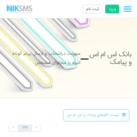
ورود
ثبت نام
بانک اس ام اس
سهولت درانتخاب و ارسال پیام کوتاه
و پیامک
انبوه با محتوای مشخص
لیست الگوهای پیامک و اس ام اس
»
«
137