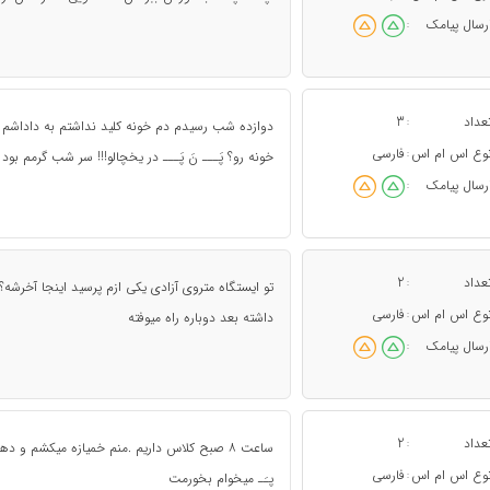
رسال پیامک
:
عداد
3
:
دوازده شب رسیدم دم خونه کلید نداشتم به داداشم ز
وع اس ام اس
فارسی
:
خونه رو؟ پَـــ نَ پَـــ در یخچالو!!! سر شب گرمم بو
رسال پیامک
:
عداد
2
:
تو ایستگاه متروی آزادی یکی ازم پرسید اینجا آخرشه؟ من
وع اس ام اس
فارسی
:
داشته بعد دوباره راه میوفته
رسال پیامک
:
عداد
2
:
ساعت ۸ صبح کلاس داریم .منم خمیازه میکشم و ده
وع اس ام اس
فارسی
:
پـَـ میخوام بخورمت