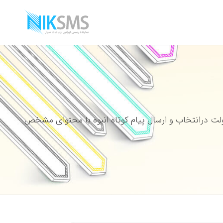
ت درانتخاب و ارسال پیام کوتاه انبوه با محتوای مشخص