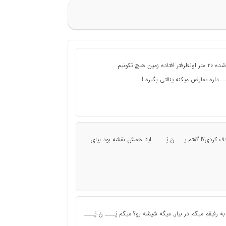
یارو با ۱۶۰ تا سرعت زده به یه عابر پیاده ، عابره پرت شده ۲۰ متر اونطرفتر افتاده زمین هیچ تکونیم
ــ داره تمارض میکنه پنالتی بگیره !
اومده میگه تصادف کردی؟! گفتم پـــ نَ پَـــــ اینا همش نقشه بود بیای
 رفیقم میگم در بیار, میگه شیشه رو؟ میگم پَــــ نَ پَــــ