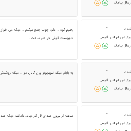
رسال پیامک
:
عداد
2
:
رفتیم کوه … دارم چوب جمع میکنم … میگه می خوای ب
وع اس ام اس
فارسی
:
شهریست قایقی خواهم ساخت !
رسال پیامک
:
عداد
2
:
به بابام میگم تلویزیونو بزن کانال دو … میگه روشنش
وع اس ام اس
فارسی
:
رسال پیامک
:
عداد
2
:
ساعته از بیرون صدای قار قار میاد…داداشم میگه صدای ک
وع اس ام اس
فارسی
: