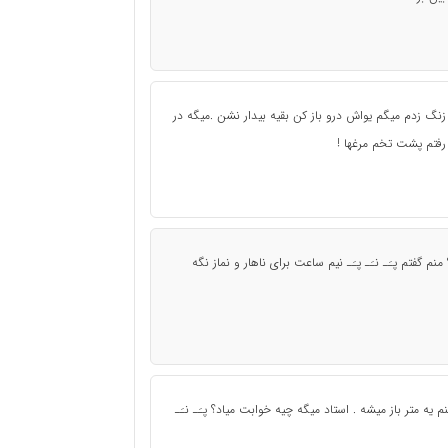
نگ زدم میگم یواش درو باز کن بقیه بیدار نشن .میگه در
د رفتم پشت تخم مرغها !
م گفتم پـَـ نـَـ پـَـ نیم ساعت برای ناهار و نماز نگه
نم یه متر باز میشه . استاد میگه چیه خوابت میاد؟ پـَـ نـَـ