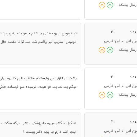
رسال پیامک
:
عداد
3
:
تو اتوبوس از رو صندلی پا شدم جامو بدم یه پیرمرده م
وع اس ام اس
فارسی
:
اتوبوس استریپ تیز برقصم شما مسافرا تا مقصد حال 
رسال پیامک
:
عداد
3
:
پشت در اتاق عمل وایستادم منتظر دکترم که برم برای 
وع اس ام اس
فارسی
:
میگم پـَـ نـَـ پـَـ خواهرمه.. ترسیده منو فرستاده جاش
رسال پیامک
:
عداد
2
:
شنگول سگشو میبره دامپزشکی منشی میگه سگت مر
وع اس ام اس
فارسی
:
اینجا اشنا دارم بیا بریم دکتر ببینتت !