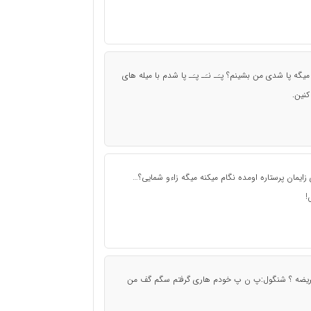
یگه پا شدی من بشینم؟ پـَـ نـَـ پـَـ پا شدم با میله های
کنین.
زایمان پرستاره اومده نگام میکنه میگه زاءو شمایی؟…
!
یضه ؟ شنگول:پ ن پ خودم هاری گرفتم سگم گف من