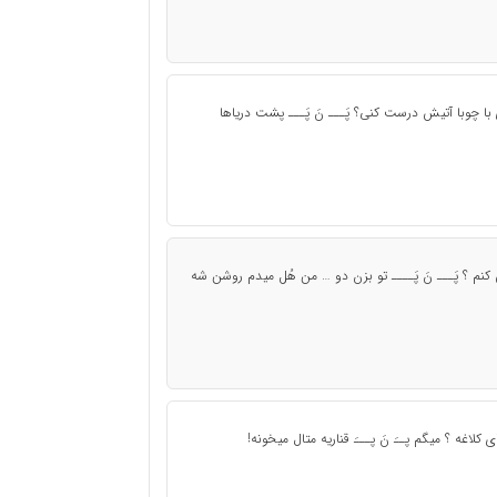
ا چوبا آتیش درست کنی؟ پَـــ نَ پَـــ پشت دریاها
 کنم ؟ پَـــ نَ پَــــ تو بزن دو … من هُل میدم روشن شه
لاغه ؟ میگم پــَ نَ پـــَ قناریه متال میخونه!