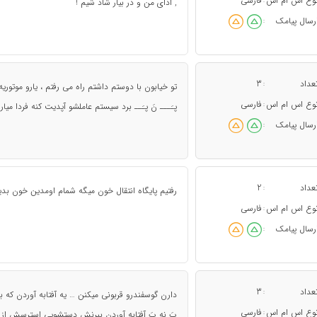
وع اس ام اس
فارسی
:
, ادای من و در بیار شاد شیم !
رسال پیامک
:
عداد
3
:
تو خیابون با دوستم داشتم راه می رفتم ، یارو موتور
وع اس ام اس
فارسی
:
پـَـــ نَ پـَــ برد سیستم عاملشو آپدیت کنه فردا میاره
رسال پیامک
:
عداد
2
:
رفتیم پایگاه انتقال خون میگه شمام اومدین خون بدین
وع اس ام اس
فارسی
:
رسال پیامک
:
عداد
3
:
دارن گوسفندرو قربونی میکنن … یه آفتابه آوردن که
وع اس ام اس
فارسی
:
پَ نه پَ آفتابه آوردن ببرنش دستشویی استرسش از ب