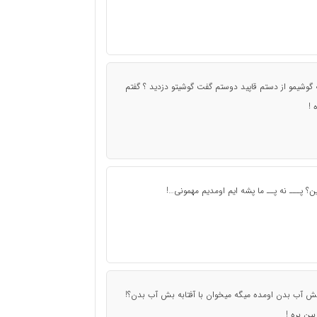
یه گوشیمو از دستم قاپید دوستم گفت گوشیتو دزدید ؟ گفتم
 !
؟ پـــ نه پــ ما پشه ایم اومدیم مهمونی…!
 بش آب بدن اومده میگه میخوان با آفتابه بش آب بدن؟!
ین بره !