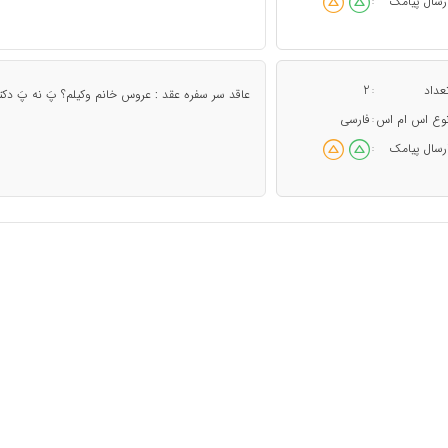
رسال پیامک
:
عداد
2
:
عاقد سر سفره عقد : عروس خانم وکیلم؟ پَ نه پَ دک
وع اس ام اس
فارسی
:
رسال پیامک
: