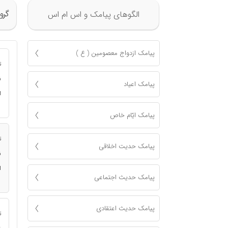
گرو
الگوهای پیامک و اس ام اس
پیامک ازدواج معصومين ( ع )
ت
ن
پیامک اعياد
ا
پیامک ايّام خاص
ت
پیامک حدیت اخلاقی
ن
ا
پیامک حدیث اجتماعی
پیامک حدیث اعتقادی
ت